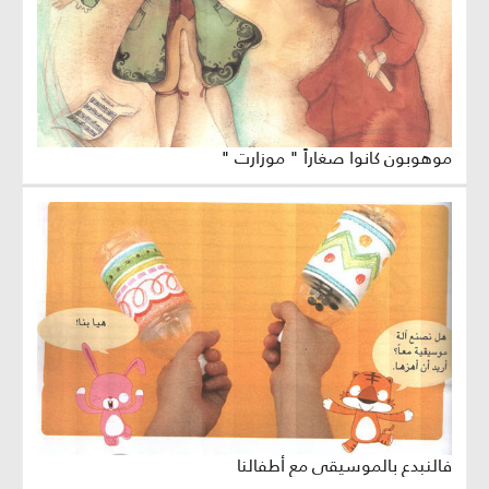
موهوبون كانوا صغاراً " موزارت "
فالنبدع بالموسيقى مع أطفالنا