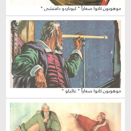
موهوبون كانوا صغاراً " ليوناردو دافنشي "
موهوبون كانوا صغاراً " غاليلو "