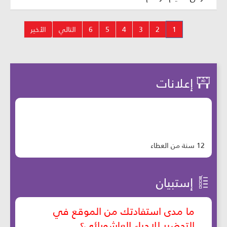
1
2
3
4
5
6
التالي
الأخير
إعلانات
12 سنة من العطاء
إستبيان