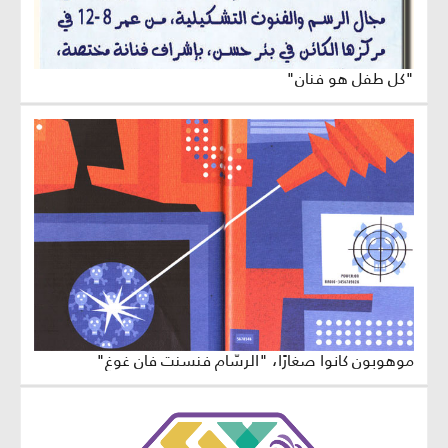
"كل طفل هو فنان"
موهوبون كانوا صغارًا، "الرسّام فنسنت فان غوغ"