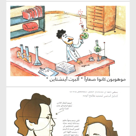
موهوبون كانوا صغاراً " ألبرت آينشتاين "