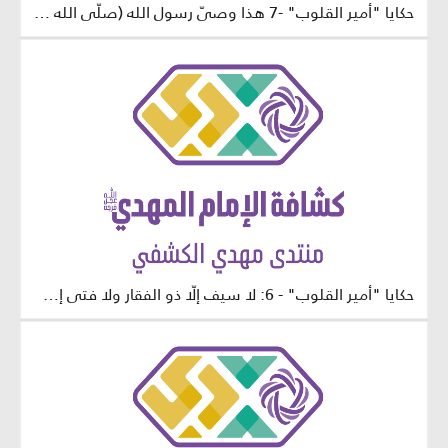
حكايا "أمير القلوب" -7 هذا وصيّ رسول الله (صلّى الله عليه وآله وسلّم)
حكايا "أمير القلوب" - 6: لا سيف إلّا ذو الفقار ولا فتى إلّا عليّ (عليه السلام)