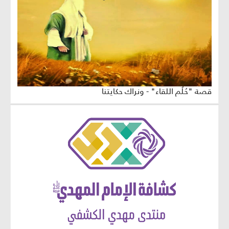
قصة "حُلُم اللقاء" - ونراك حكايتنا