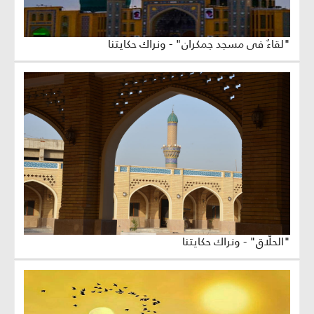
"لقاءٌ في مسجد جمكران" - ونراك حكايتنا
"الحلّاق" - ونراك حكايتنا