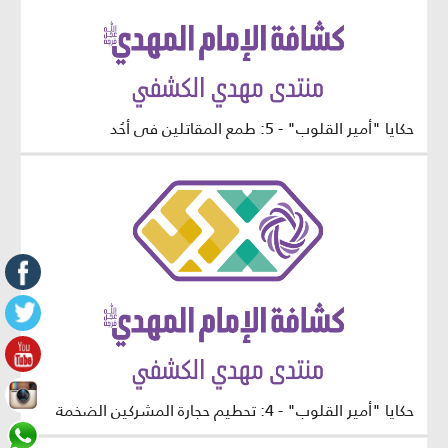
حكايا "أمير القلوب" - 5: طمع المقاتلين في أُحُد
حكايا "أمير القلوب" - 4: تحطيم حجارة المشركين الضخمة