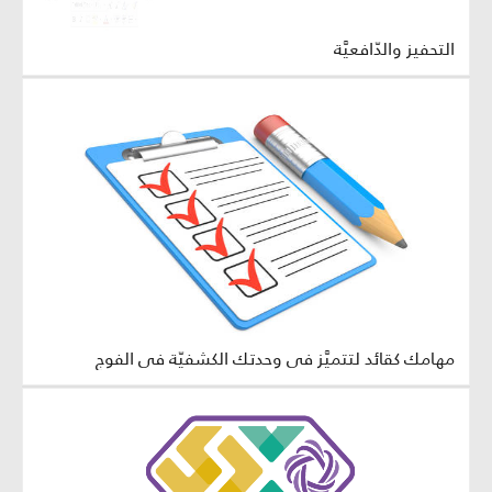
التحفيز والدّافعيَّة
مهامك كقائد لتتميَّز في وحدتك الكشفيّة في الفوج