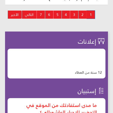
1
2
3
4
5
6
7
التالي
الأخير
إعلانات
12 سنة من العطاء
إستبيان