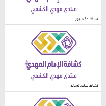
نشاط حجٌّ مبرور
نشاط ساعِد تَسعَد