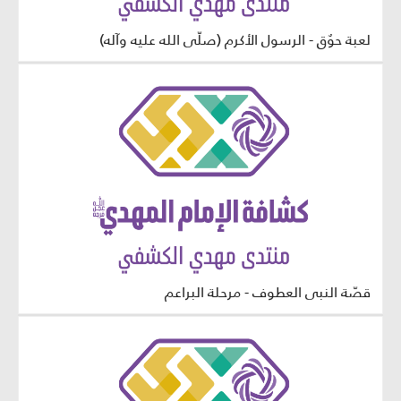
لعبة حوٌق - الرسول الأكرم (صلّى الله عليه وآله)
قصّة النبي العطوف - مرحلة البراعم