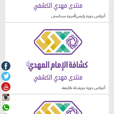
أغراض دورة رئيس/أميرة سداسي
أغراض دورة عريف/ة طليعة