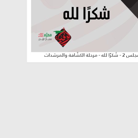
كرًا لله - مرحلة الكشّافة والمرشدات