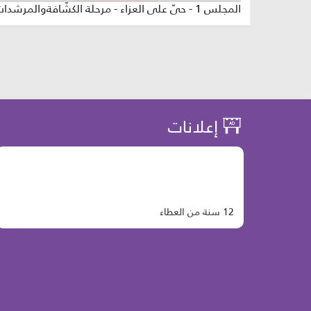
المجلس 1 - حيّ على العزاء - مرحلة الكشّافةوالمرشدات
إعلانات
12 سنة من العطاء