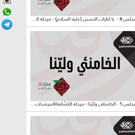
المجلس 8 - يا لثارات الحسين (عليه السلام) - مرحلة الكشّافة والمرشدات
المجلس 5 - الخامنئي وليّنا - مرحلة الكشّافة/المرشدات