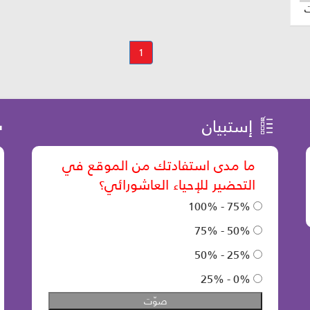
1
إستبيان