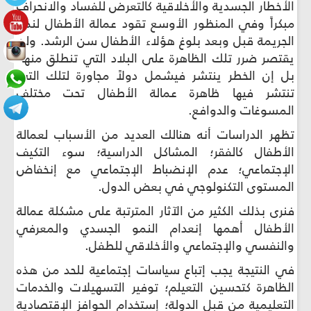
الأخطار الجسدية والأخلاقية كالتعرض للفساد والانحراف
مبكراً وفي المنظور الأوسع تقود عمالة الأطفال لنمو
الجريمة قبل وبعد بلوغ هؤلاء الأطفال سن الرشد. ولن
يقتصر ضرر تلك الظاهرة على البلاد التي تنطلق منها،
بل إن الخطر ينتشر فيشمل دولاً مجاورة لتلك التي
تنتشر فيها ظاهرة عمالة الأطفال تحت مختلف
المسوغات والدوافع.
تظهر الدراسات أنه هنالك العديد من الأسباب لعمالة
الأطفال كالفقر؛ المشاكل الدراسية؛ سوء التكيف
الإجتماعي؛ عدم الإنضباط الإجتماعي مع إنخفاض
المستوى التكنولوجي في بعض الدول.
فنرى بذلك الكثير من الآثار المترتبة على مشكلة عمالة
الأطفال أهمها إنعدام النمو الجسدي والمعرفي
والنفسي والإجتماعي والأخلاقي للطفل.
في النتيجة يجب إتباع سياسات إجتماعية للحد من هذه
الظاهرة كتحسين التعيلم؛ توفير التسهيلات والخدمات
التعليمية من قبل الدولة؛ إستخدام الحوافز الإقتصادية