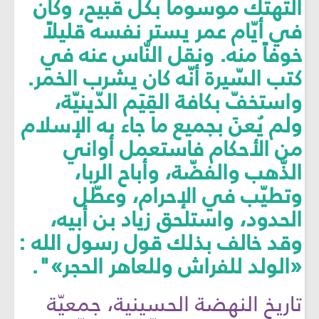
التّهتّك موسوماً بكل قبيح، وكان
في أيّام عمر يستر نفسه قليلاً
خوفاً منه. ونقل النّاس عنه في
كتب السّيرة أنّه كان يشرب الخمر.
واستخفّ بكافة القِيَم الدّينيّة،
ولم يُعنَ بجميع ما جاء به الإسلام
من الأحكام فاستعمل أواني
الذّهب والفضّة، وأباح الربا،
وتطيّب في الإحرام، وعطّل
الحدود، واستلحق زياد بن أبيه،
وقد خالف بذلك قول رسول الله :
«الولد للفراش وللعاهر الحجر»".
تاريخ النهضة الحسينية، جمعيّة