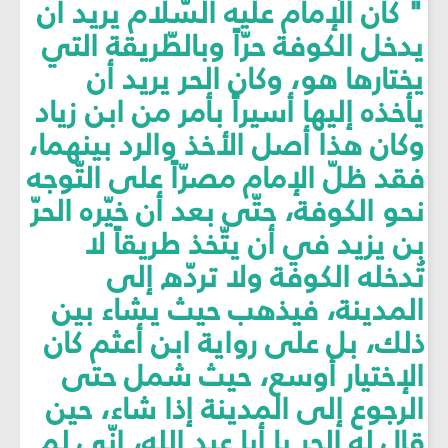
" كان الإمام عليه السّلام يريد أن
يدخل الكوفة حرّاً وبالطّريقة التي
يختارها هو، وكان الحر يريد أن
يأخذه إليها أسيراً بأمر من ابن زياد
وكان هذا أصل الأخذ والرد بينهما،
فقد ظلّ الإمام مصرّاً على التّوجه
نحو الكوفة، حتّى بعد أن خيّره الحرّ
بن يزيد في أن يتّخذ طريقاً لا
تُدخله الكوفة ولا تردّه إلى
المدينة، فيذهب حيث يشاء بين
ذلك، بل على رواية ابن أعثم كان
الإختيار أوسع، حيث شمل حتى
الرجوع إلى المدينة إذا شاء، حين
قال له الحر يا أبا عبد الله، إنّي لم