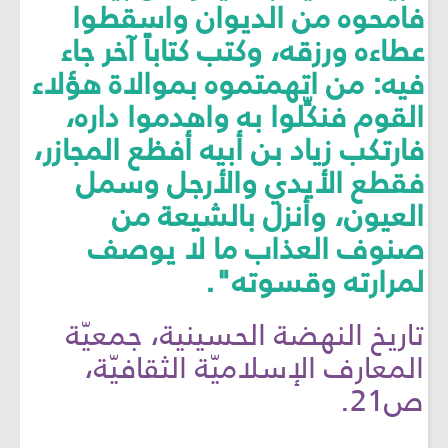
فامحوه من الديوان واسقطوا
عطاءه ورزقه، وكتب كتاباً آخر جاء
فيه: من اتهمتموه بموالاة هؤلاء
القوم فنكِّلوا به واهدموا داره،
فارتكب زياد بن أبيه أفظع المجازر،
فقطع الأيدي والأرجل وسمل
العيون، وأنزل بالشيعة من
صنوف العذاب ما لا يوصف
لمرارته وقسوته".
تاريخ النهضة الحسينية، جمعيّة
المعارف الإسلاميّة الثقافيّة،
ص21.