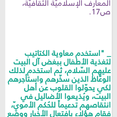
المعارف الإسلاميّة الثقافيّة،
ص17.
_ "استخدم معاوية الكتاتيب
لتغذية الأطفال ببغض آل البيت
عليهم السّلام، ثم استخدم لذلك
الوعّاظ الذين سخّرهم واستأجرهم
لكي يحوّلوا القلوب عن أهل
البيت، ويُذيعوا الأضاليل في
انتقاصهم تدعيماً للحُكم الأمويّ،
فقام هؤلاء بافتعال الأخبار ووضع