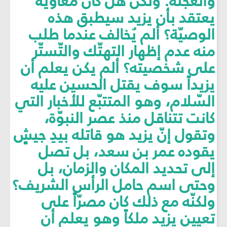
والعجلة. ولكن هل كان معاوية
يعتقد بأن يزيد سيطبق هذه
الوصيّة؟ ألم يُخالف عندما طلب
منه عدم إظهار التهتّك والتّستّر
على شخصيته؟ ألم يكن يعلم أن
يزيداً سوف يقتل الحسين عليه
السّلام، وهو المتتبّع للأخبار التي
كانت تتناقل منذ عصر النبوّة،
وتقول إنّ يزيد هو قاتله بيدِ جيشٍ
يقوده عمر بن سعد، بل تصل
إلى تحديد المكان والزمان، بل
وحتى اسم حامل الرأس الشريف؟
ولكنّه مع ذلك كان مصرّاً على
تعيين يزيد ملكاً وهو يعلم أن