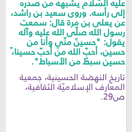
عليه السّلام يشبهه من صدره
إلى رأسه. وروى سعيد بن راشد،
عن يعلى بن مرة قال: سمعت
رسول الله صلّى الله عليه وآله
يقول: "حسينٌ منّي وأنا من
حسين، أحبّ الله من أحبّ حسينا،ً
حسين سبطٌ من الأسباط".
تاريخ النهضة الحسينية، جمعية
المعارف الإسلاميّة الثقافية،
ص29.