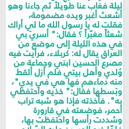
ليلة فغاب عنا طويلاً ثم جاءنا وهو
أشعث أغبر ويده مضمومة،
فقلت له يا رسول الله ما لي أراك
شعثاً مغبّراً ؟ فقال:" أسريَ بي
في هذه الليلة إلى موضع من
العراق يقال له: كربلاء، فرأيت فيه
مصرع الحسين ابني وجماعة من
وُلدي وأهل بيتي فلم أزل ألقط
منه دماءهم فها هي في يدي"،
وبَسطها فقال:" خذيه واحتفظي
به". فأخذته فإذا هو شبه تراب
أحمر، فوضعته في قارورة
وشددت رأسها واحتفظت بها،