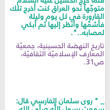
فلمّا خرج الحسين عليه السّلام
متوجّهاً نحو العراق كنت أخرج تلك
القارورة في كل يوم وليلة
فأشمّها وأنظر إليها ثم أبكي
لمصابه..".
تاريخ النهضة الحسينية، جمعيّة
المعارف الإسلاميّة الثقافيّة،
ص31.
_ " روى سلمان الفارسي قال:
سمعت رسول اللّٰه صلّى الله