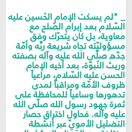
_ "لم يسكت الإمام الحُسين عليه
السّلام بعد إبرام الصُلح مع
معاوية، بل كان يتحرّك وفق
مسؤوليّته تجاه شريعة ربِّه وأمّة
جدّه صلّى الله عليه وآله بصفته
وريث النُبوّة، بعد أخيه الإمام
الحسن عليه السّلام، مراعياً
ظروف الأمّة ومراقباً لمدى
تدهورها وساعياً للمحافظة على
ثمرة جهود رسول الله صلّى الله
عليه وآله. فحاول اختراق حصار
التضليل الأمويّ عبر أنشطة