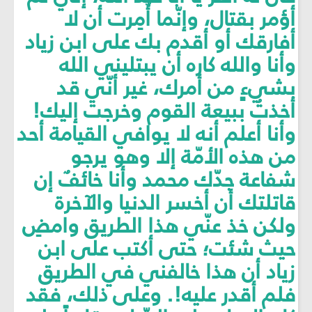
أؤمر بقتال، وإنّما أُمِرت أن لا
أفارقك أو أقدم بك على ابن زياد
وأنا والله كاره أن يبتليني الله
بشيءٍ من أمرك، غير أنّي قد
أخذتُ ببيعة القوم وخرجت إليك!
وأنا أعلم أنه لا يوافي القيامة أحد
من هذه الأمّة إلا وهو يرجو
شفاعة جدّك محمد وأنا خائفٌ إن
قاتلتك أن أخسر الدنيا والآخرة
ولكن خذ عنّي هذا الطريق وامضِ
حيث شئت؛ حتى أكتب على ابن
زياد أن هذا خالفني في الطريق
فلم أقدر عليه!. وعلى ذلك، فقد