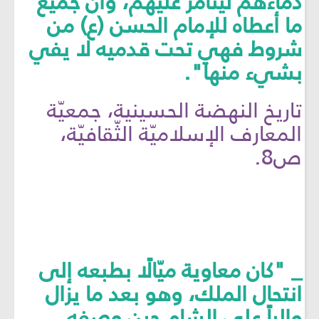
دماءهم ليتأمّر عليهم، وأن جميع
ما أعطاه للإمام الحسن (ع) من
شروط فهي تحت قدميه لا يفي
بشيء منها".
تاريخ النهضة الحسينية، جمعيّة
المعارف الإسلاميّة الثّقافيّة،
ص8.
_ "كان معاوية ميّالًا بطبعه إلى
انتحال الملك، وهو بعد ما يزال
والياً على الشام حين وصفه