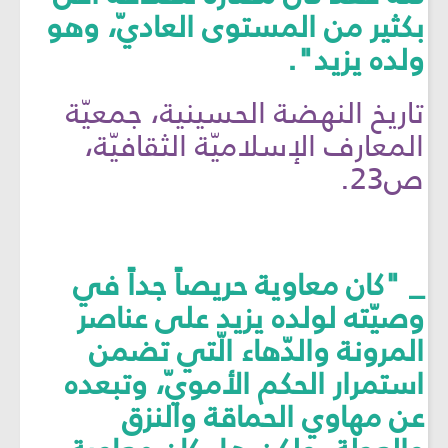
بكثير من المستوى العاديّ، وهو
ولده يزيد".
تاريخ النهضة الحسينية، جمعيّة
المعارف الإسلاميّة الثقافيّة،
ص23.
_ "كان معاوية حريصاً جداً في
وصيّته لولده يزيد على عناصر
المرونة والدّهاء الّتي تضمن
استمرار الحكم الأمويّ، وتبعده
عن مهاوي الحماقة والنزق