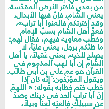
من بعدي فاختر الأرض المقدّسة،
يعني الشّام، فإنّ فيها الأبدال،
وقد اخترتكم فالعنوا أبا تراب»،
فعجَّ أهل الشام بسبّ الإمام
وخطب معاوية فيهم، فقال لهم:
ما ظنّكم برجل، يعني عليّاً، لا
يصلح لأخيه، يعني عقيلاً، يا أهل
الشّام إن أبا لهب المذموم في
القرآن هو عم علي بن أبي طالب.
ويقول المؤرّخون: إنّه كان إذا
خطب ختم خطابه بقوله: « اللهمّ
إنّ أبا ترابٍ ألحد في دينك وصدّ
عن سبيلِك فالعنه لعناً وبيلاً،