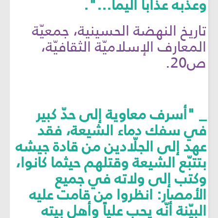
وعذّبه عذاباً أليماً...".
تاريخ النهضة الحسينية، جمعيّة
المعارف الإسلاميّة الثقافيّة،
ص20.
_ "أسرف معاوية إلى حدّ كبير
في سفك دماء الشيعة، فقد
عهد إلى الجلّادين من قادة جيشه
بتتبّع الشيعة وقتلهم حيثما كانوا،
وكتب إلى ولاته في جميع
الأمصار: انظروا من قامت عليه
البيّنة أنّه يحب علياً وأهل بيته