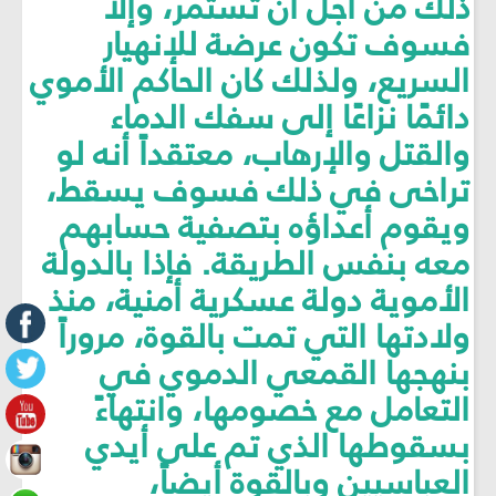
ذلك من أجل أن تستمر، وإلا
فسوف تكون عرضة للإنهيار
السريع، ولذلك كان الحاكم الأموي
دائمًا نزاعًا إلى سفك الدماء
والقتل والإرهاب، معتقداً أنه لو
تراخى في ذلك فسوف يسقط،
ويقوم أعداؤه بتصفية حسابهم
معه بنفس الطريقة. فإذا بالدولة
الأموية دولة عسكرية أمنية، منذ
ولادتها التي تمت بالقوة، مروراً
بنهجها القمعي الدموي في
التعامل مع خصومها، وانتهاءً
بسقوطها الذي تم على أيدي
العباسيين وبالقوة أيضاً،