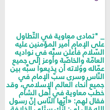
_ "تمادى معاوية في التّطاول
على الإمام أمير المؤمنين عليه
السّلام فأعلن سبَّه في نواديه
العامّة والخاصّة وأوعز إلى جميع
عمّاله ووُلاته أن يذيعوا سبَّه بين
النّاس وسری سبّ الإمام في
جميع أنحاء العالم الإسلامي، وقد
خطب معاوية في أهل الشام
فقال لهم: «أيّها النّاس إنّ رسول
الله قال لي: إنّك ستَلي الخلافة