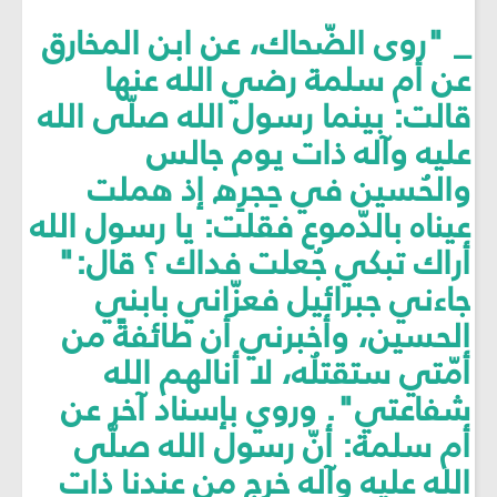
_ "روى الضّحاك، عن ابن المخارق
عن أم سلمة رضي الله عنها
قالت: بينما رسول الله صلّى الله
عليه وآله ذات يوم جالس
والحُسين في حِجرِه إذ هملت
عيناه بالدّموع فقلت: يا رسول الله
أراك تبكي جُعلت فداك ؟ قال:"
جاءني جبرائيل فعزّاني بابني
الحسين، وأخبرني أن طائفةً من
أمّتي ستقتلُه، لا أنالهم الله
شفاعتي". وروي بإسناد آخر عن
أم سلمة: أنّ رسول الله صلّى
الله عليه وآله خرج من عندنا ذات