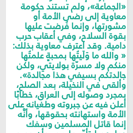
«الجماعة»، ولم تستند حكومة
معاوية إلى رضى الأمة أو
مشورتها، وإنما فُرضت عليها
بقوة السلاح، وفي أعقاب حرب
دامية. وقد اعترف معاوية بذلك:
« والله ما وَلَيتُها بمحبةٍ علمتُها
منكم ولا مسرّة بولايتي، ولكن
جالدتكم بسيفي هذا مجالدة».
وألقى في النخيلة، بعد الصلح،
بمجرد وصوله إلى العراق، خطابًا
أعلن فيه عن جبروته وطغيانه على
الأمة واستهانته بحقوقها، وأنَّه
إنما قاتل المسلمين وسفك