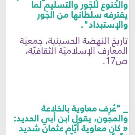
والخنوع للجَور والتسليم لما
يقترفه سلطانها من الجَور
والإستبداد".
تاريخ النهضة الحسينية، جمعيّة
المعارف الإسلاميّة الثقافيّة،
ص17.
_ "عُرِف معاوية بالخلاعة
والمجون، يقول ابن أبي الحديد:
« كان معاوية أيّام عثمان شديد