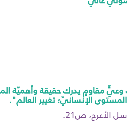
وتي عالي
يٍّ مقاومٍ يدرك حقيقة وأهميّة الم
المستوى الإنسانيّ؛ تغيير العالم".
الأعرج، ص21.