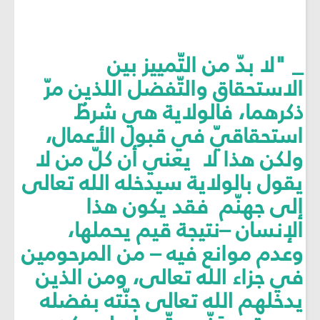
_ "لا بدّ من التّمييز بين
الاستحقاق والتّفضل اللذين مرّ
ذكرهما، فالولاية هي شرطٌ
استحقاقيّ في قبول الأعمال،
ولكن هذا لا يعني أن كلّ من لا
يقول بالولاية سيدخله ﷲ تعالى
إلى جهنّم فقد يكون هذا
الإنسان –نتيجة قيم يحملها،
وعدم موانع فيه – من المرحومين
في جزاء ﷲ تعالى، ومن الذين
يدخلهم ﷲ تعالى جنّته بفضله