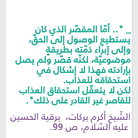
_ ".. أمّا المقصّر الذي كان
يستطيع الوصول إلى الحقّ،
وإلى إبراء ذمّته بطريقةٍ
موضوعيّة، لكنّه قصّر ولم يصل
بإرادته فهذا لا إشكال في
استحقاقه للعذاب.
لكن لا يتعقّل استحقاق العذاب
للقاصر غير القادر على ذلك".
الشّيخ أكرم بركات، برقية الحسين
عليه السّلام، ص 99.