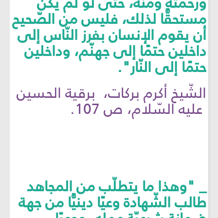
ورحمته ومَنّه، حتّى لو لم يكن
مستحقًّا لذلك، فليس من الصّحيح
أن يقوم الإنسان بفرز النّاس إلى
داخلين حتمًا إلى جهنّم، وداخلين
حتمًا إلى النّار".
الشّيخ أكرم بركات، برقية الحسين
عليه السّلام، ص 107.
_ "وهذا ما يتطلّب من المجاهد
طالب الشّهادة وعيًا دينيًّا من جهة