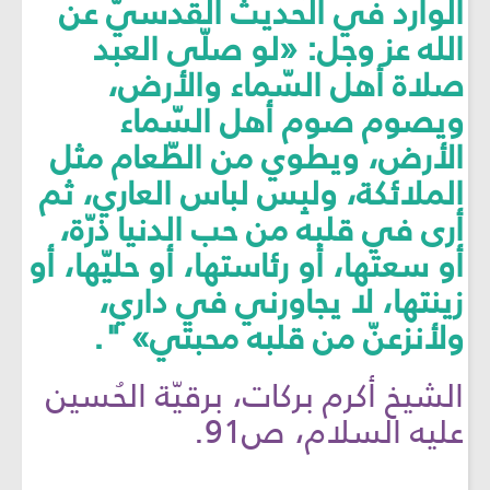
الوارد في الحديث القدسيّ عن
الله عز وجل: «لو صلّى العبد
صلاة أهل السّماء والأرض،
ويصوم صوم أهل السّماء
الأرض، ويطوي من الطّعام مثل
الملائكة، ولبِس لباس العاري، ثم
أرى في قلبه من حب الدنيا ذرّة،
أو سعتها، أو رئاستها، أو حليّها، أو
زينتها، لا يجاورني في داري،
ولأنزعنّ من قلبه محبتي» ".
الشيخ أكرم بركات، برقيّة الحُسين
عليه السلام، ص91.