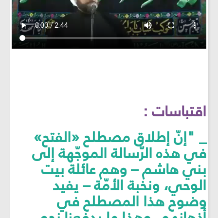
اقتباسات :
_ "إنّ إطلاق مصطلح «الفتح»
في هذه الرّسالة الموجّهة إلى
بني هاشم – وهم عائلة بيت
الوحي، ونخبة الأمّة – يفيد
وضوح هذا المصطلح في
أذهانهم، وهذا ما يدفعنا نحو