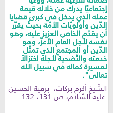
ضمانة شرعيّة عمله، ووعيًا
إجتماعيًا يدرك من خلاله قيمة
عمله الذي يدخل في كبرى قضايا
الدّين وأولويّات الأمّة بحيثُ يقرّر
أن يقدّم الخاص العزيز عليه، وهو
نفسه لأجل العام الأعزّ، وهو
الدّين أو المجتمع الذي تمثّل
خدمته والتّضحية لأجله اختزالاً
لمسيرة كماله في سبيل ﷲ
تعالى".
الشّيخ أكرم بركات، برقية الحسين
عليه السّلام، ص 131، 132.