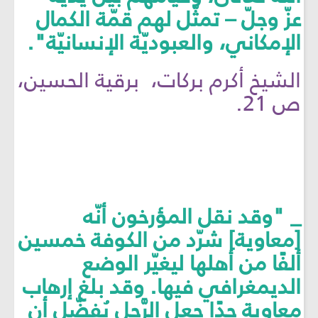
عزّ وجلّ – تمثّل لهم قمّة الكمال
الإمكاني، والعبوديّة الإنسانيّة".
الشيخ أكرم بركات، برقية الحسين،
ص 21.
_ "وقد نقل المؤرخون أنّه
[معاوية] شرّد من الكوفة خمسين
ألفًا من أهلها ليغيّر الوضع
الديمغرافي فيها. وقد بلغ إرهاب
معاوية حدًا جعل الرَّجل يُفضّل أن