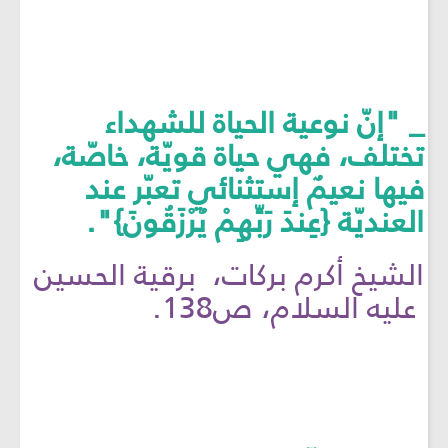
_ "إنّ نوعية الحياة للشهداء
تختلف، فهي حياة قويّة، خاصّة،
فيها نعيمٌ إستثنائي تعبّر عند
العنديّة {عِندَ رَبِّهِمْ يُرْزَقُونَ}".
الشيخ أكرم بركات، برقية الحسين
عليه السلام، ص138.