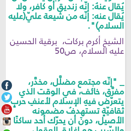
يُقال عنهُ: إنّه زنديق أو كافر، ولا
يُقال عنه: إنّه من شيعة عليّ(عليه
السلام)".
الشيخ أكرم بركات، برقية الحسين
عليه السلام، ص50
_ "إنّه مجتمع مضلَّل، مخدَّر،
مفرَّق، خائف، في الوقت الذي
يتعرّض فيهِ الإسلام لأعنفِ حربٍ
ثقافيّةٍ تستهدفُ مضمونه
الأصيل، دونَ أن يحرّك أحد ساكنًا
والسّبب هو إغلاق العقول