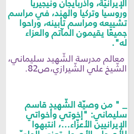
الإيرانيّة، وآذربايجان ونيجيريا
وروسيا وتركيا والهند، في مراسم
تشييعه ومراسم تأبينه، وراحوا
جميعًا يقيمون المآتم والعزاء
له".
معالم مدرسة الشّهيد سليماني،
الشّيخ علي الشّيرازي،ص82.
_ " من وصيّة الشّهيد قاسم
سليماني: "إخوتي وأخواتي
الإيرانيين الأعزّاء...، انتبهوا