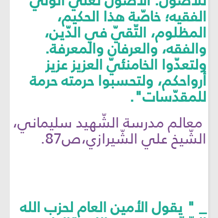
للأصول. الأصول تعني الوليّ
الفقيه؛ خاصّة هذا الحكيم،
المظلوم، التّقيّ في الدّين،
والفقه، والعرفان والمعرفة.
ولتعدّوا الخامنئيّ العزيز عزيز
أرواحكم، ولتحسبوا حرمته حرمة
للمقدّسات".
معالم مدرسة الشّهيد سليماني،
الشّيخ علي الشّيرازي،ص87.
_ " يقول الأمين العام لحزب الله