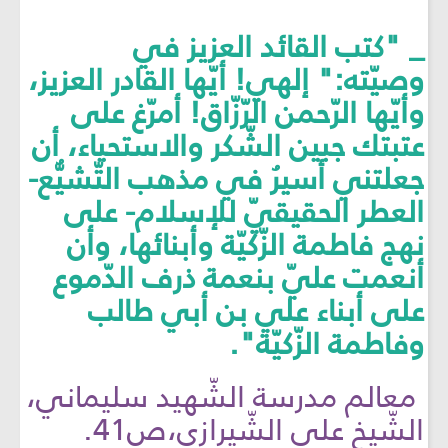
_ "كتب القائد العزيز في
وصيّته:" إلهي! أيّها القادر العزيز،
وأيّها الرّحمن الرّزّاق! أمرّغ على
عتبتك جبين الشّكر والاستحياء، أن
جعلتني أسيرُ في مذهب التّشيُّع-
العطر الحقيقيّ للإسلام- على
نهج فاطمة الزّكيّة وأبنائها، وأن
أنعمت عليّ بنعمة ذرف الدّموع
على أبناء علي بن أبي طالب
وفاطمة الزّكيّة".
معالم مدرسة الشّهيد سليماني،
الشّيخ علي الشّيرازي،ص41.