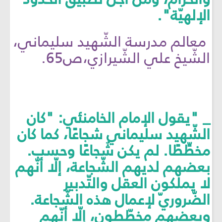
الإلهيّة".
معالم مدرسة الشّهيد سليماني،
الشّيخ علي الشّيرازي،ص65.
_ "يقول الإمام الخامنئي: "كان
الشّهيد سليماني شجاعًا، كما كان
مخطِّطًا. لم يكن شُجاعًا وحسب.
بعضهم لديهم الشّجاعة، إلّا أنّهم
لا يملكون العقل والتّدبير
الضّروريّ لإعمال هذه الشّجاعة.
وبعضهم مخطّطون، إلّا أنّهم