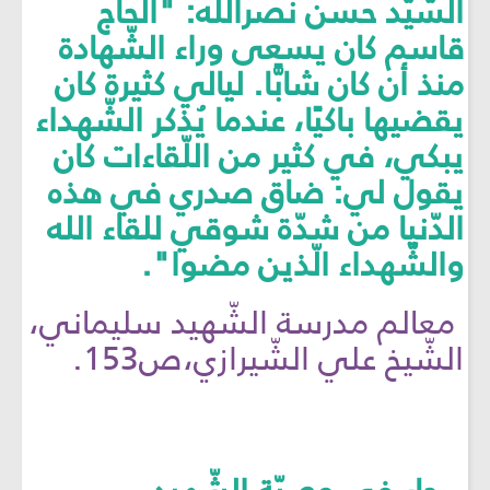
السّيّد حسن نصرالله: "الحاج
قاسم كان يسعى وراء الشّهادة
منذ أن كان شابًّا. ليالي كثيرة كان
يقضيها باكيًا، عندما يُذكر الشّهداء
يبكي، في كثير من اللّقاءات كان
يقول لي: ضاق صدري في هذه
الدّنيا من شدّة شوقي للقاء الله
والشّهداء الّذين مضوا".
معالم مدرسة الشّهيد سليماني،
الشّيخ علي الشّيرازي،ص153.