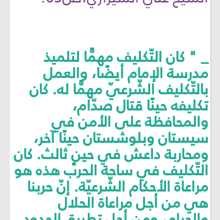
_ " كان التّكليف مهمًّا لتلميذ
مدرسة الإمام أيضًا، والعمل
بالتّكليف الشّرعيّ مهمًّا له. كان
تكليفه حينًا قتال صدّام،
والمحافظة على الأمن في
سيستان وبلوشستان حينًا آخر،
ومحاربة داعش في حينٍ ثالث. كان
التّكليف في ساحة الحرب هذه هو
مراعاة الأحكام الشّرعيّة. إنّ حربنا
هي من أجل مراعاة الحلال
والحرام، ومن أجل تطبيق الحدود