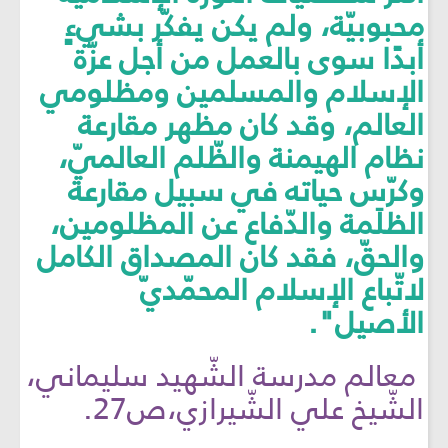
محبوبيّة، ولم يكن يفكّر بشيءٍ
أبدًا سوى بالعمل من أجل عزّة
الإسلام والمسلمين ومظلومي
العالم، وقد كان مظهر مقارعة
نظام الهيمنة والظّلم العالميّ،
وكرّس حياته في سبيل مقارعة
الظلَمة والدّفاع عن المظلومين،
والحقّ، فقد كان المصداق الكامل
لاتّباع الإسلام المحمّديّ
الأصيل".
معالم مدرسة الشّهيد سليماني،
الشّيخ علي الشّيرازي،ص27.