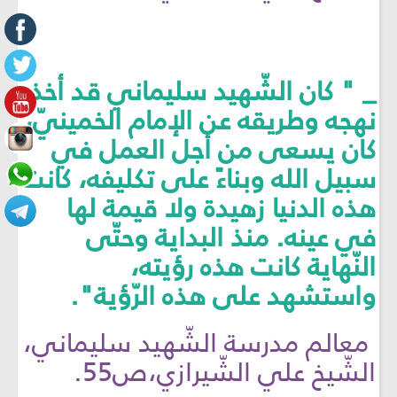
_ " كان الشّهيد سليماني قد أخذ
نهجه وطريقه عن الإمام الخمينيّ،
كان يسعى من أجل العمل في
سبيل الله وبناءً على تكليفه، كانت
هذه الدنيا زهيدة ولا قيمة لها
في عينه. منذ البداية وحتّى
النّهاية كانت هذه رؤيته،
واستشهد على هذه الرّؤية".
معالم مدرسة الشّهيد سليماني،
الشّيخ علي الشّيرازي،ص55.