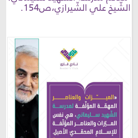
الشّيخ علي الشّيرازي،ص154.