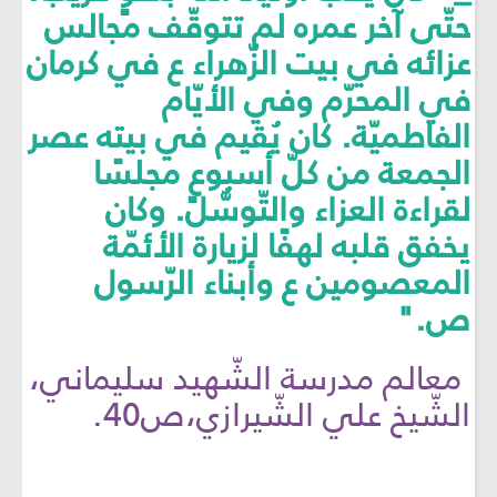
حتّى آخر عمره لم تتوقّف مجالس
عزائه في بيت الزّهراء ع في كرمان
في المحرّم وفي الأيّام
الفاطميّة. كان يُقيم في بيته عصر
الجمعة من كلّ أسبوعٍ مجلسًا
لقراءة العزاء والتّوسُّل. وكان
يخفق قلبه لهفًا لزيارة الأئمّة
المعصومين ع وأبناء الرّسول
ص."
معالم مدرسة الشّهيد سليماني،
الشّيخ علي الشّيرازي،ص40.