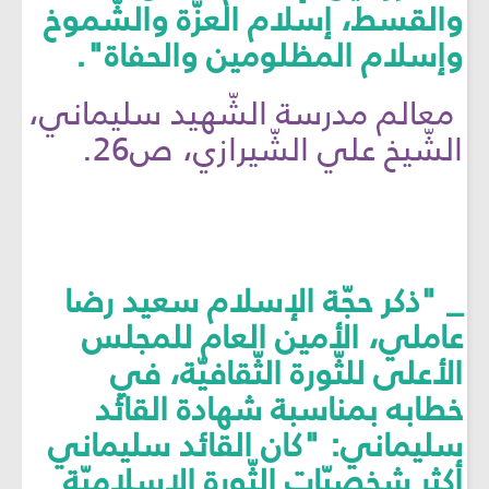
والقسط، إسلام العزّة والشّموخ
وإسلام المظلومين والحفاة".
معالم مدرسة الشّهيد سليماني،
الشّيخ علي الشّيرازي، ص26.
_ "ذكر حجّة الإسلام سعيد رضا
عاملي، الأمين العام للمجلس
الأعلى للثّورة الثّقافيّة، في
خطابه بمناسبة شهادة القائد
سليماني: "كان القائد سليماني
أكثر شخصيّات الثّورة الإسلاميّة