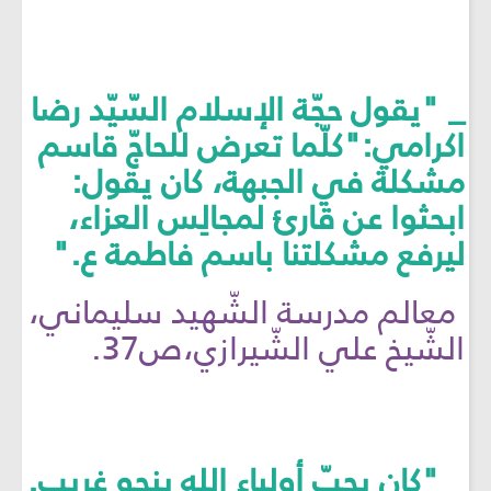
_ "يقول حجّة الإسلام السّيّد رضا
اكرامي:"كلّما تعرض للحاجّ قاسم
مشكلة في الجبهة، كان يقول:
ابحثوا عن قارئ لمجالِس العزاء،
ليرفع مشكلتنا باسم فاطمة ع."
معالم مدرسة الشّهيد سليماني،
الشّيخ علي الشّيرازي،ص37.
_ "كان يحبّ أولياء الله بنحوٍ غريب.