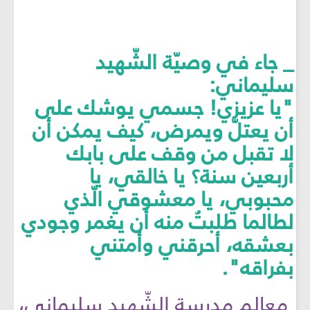
_ جاء في وصيّة الشّهيد
سليماني:
"يا عزيزي! جسمي يوشك على
أن يعتلّ ويمرض، كيف يمكن أن
لا تقبل من وقف على بابك
أربعين سنة؟ يا خالقي، يا
محبوبي، يا معشوقي الّذي
لطالما طلبتُ منه أن يغمر وجودي
بعشقه، أحرقني وأمتني
بفراقه".
معالم مدرسة الشّهيد سليماني،