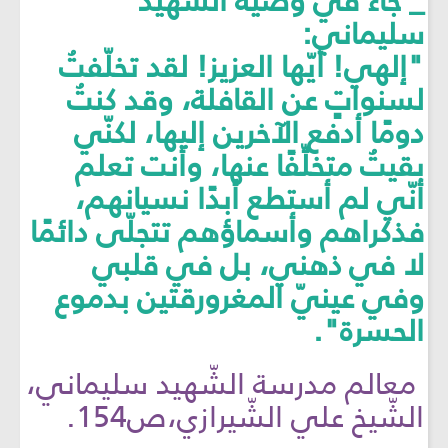
_ جاء في وصيّة الشّهيد
سليماني:
"إلهي! أيّها العزيز! لقد تخلّفتُ
لسنواتٍ عن القافلة، وقد كنتُ
دومًا أدفع الآخرين إليها، لكنّي
بقيتُ متخلِّفًا عنها، وأنت تعلم
أنّي لم أستطع أبدًا نسيانهم،
فذكراهم وأسماؤهم تتجلّى دائمًا
لا في ذهني، بل في قلبي
وفي عينيّ المغرورقتين بدموع
الحسرة".
معالم مدرسة الشّهيد سليماني،
الشّيخ علي الشّيرازي،ص154.