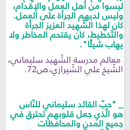
ليسوا من أهل العمل والإقدام،
وليس لديهم الجرأة على العمل.
كان لهذا الشّهيد العزيز الجرأة
والتّخطيط، كان يقتحم المخاطر ولا
يهاب شيئًا".
معالم مدرسة الشّهيد سليماني،
الشّيخ علي الشّيرازي،ص72.
_ "حبّ القائد سليماني للنّاس
هو الّذي جعل قلوبهم تحترق في
جميع المدن والمحافظات