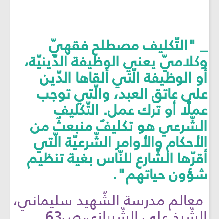
_ "التّكليف مصطلح فقهيّ
وكلاميّ يعني الوظيفة الدّينيّة،
أو الوظيفة الّتي ألقاها الدّين
على عاتق العبد، والّتي توجب
عملًا أو ترك عمل. التّكليف
الشّرعي هو تكليفٌ منبعثٌ من
الأحكام والأوامر الشّرعيّة الّتي
أقرّها الشّارع للنّاس بغية تنظيم
شؤون حياتهم".
معالم مدرسة الشّهيد سليماني،
الشّيخ علي الشّيرازي،ص63.