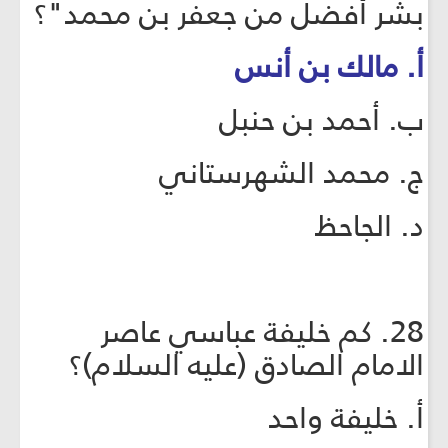
بشر أفضل من جعفر بن محمد"؟
أ. مالك بن أنس
ب. أحمد بن حنبل
ج. محمد الشهرستاني
د. الجاحظ
28. كم خليفة عباسي عاصر
الامام الصادق (عليه السلام)؟
أ. خليفة واحد