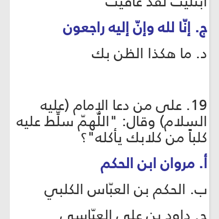
ابتليت لقد عافيت
ج. إنّا لله وإنّ إليه راجعون
د. ما هكذا الظن بك
19. على من دعا الإمام (عليه
السلام) وقال: "اللّهمّ سلِّط عليه
كلباً من كلابك يأكله"؟
أ. مروان ابن الحكم
ب. الحكم بن العبّاس الكلبي
ج. داود بن علي العبّاسي