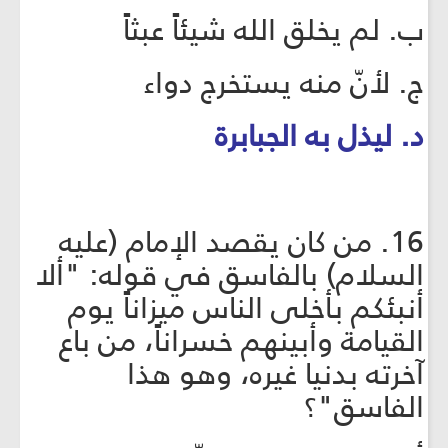
ب. لم يخلق الله شيئاً عبثاً
ج. لأنّ منه يستخرج دواء
د. ليذل به الجبابرة
16. من كان يقصد الإمام (عليه
السلام) بالفاسق في قوله: "ألا
أنبئكم بأخلى الناس ميزاناً يوم
القيامة وأبينهم خسراناً، من باع
آخرته بدنيا غيره، وهو هذا
الفاسق"؟