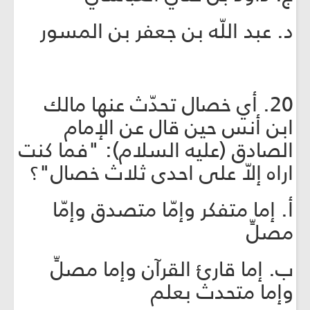
د. عبد اللّه بن جعفر بن المسور
20. أي خصال تحدّث عنها مالك
ابن أنس حين قال عن الإمام
الصادق (عليه السلام): "فما كنت
اراه إلاّ على احدى ثلاث خصال"؟
أ. إما متفكر وإمّا متصدق وإمّا
مصلِّ
ب. إما قارئ القرآن وإما مصلِّ
وإما متحدث بعلم