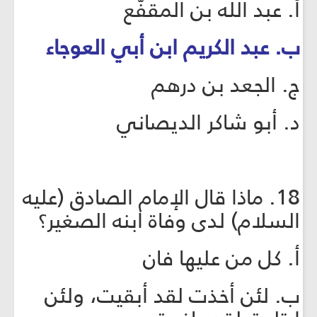
أ. عبد الله بن المقفّع
ب. عبد الكريم ابن أبي العوجاء
ج. الجعد بن درهم
د. أبو شاكر الديصاني
18. ماذا قال الإمام الصادق (عليه
السلام) لدى وفاة ابنه الصغير؟
أ. كل من عليها فان
ب. لئن أخذت لقد أبقيت، ولئن