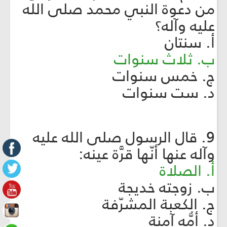
من دعوة النبي محمد صلى الله
عليه وآله؟
أ. سنتان
ب. ثلاث سنوات
ج. خمس سنوات
د. ست سنوات
9. قال الرسول صلى الله عليه
وآله عنها أنّها قرَّة عينه:
أ. الصلاة
ب. زوجته خديجة
ج. الكعبة المشرّفة
د. أمُّه آمنة