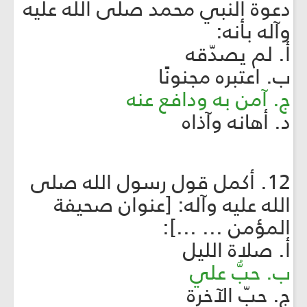
دعوة النبي محمد صلى الله عليه
وآله بأنه:
أ. لم يصدّقه
ب. اعتبره مجنونًا
ج. آمن به ودافع عنه
د. أهانه وآذاه
12. أكمل قول رسول الله صلى
الله عليه وآله: [عنوان صحيفة
المؤمن ... ...]:
أ. صلاة الليل
ب. حبُّ علي
ج. حبّ الآخرة