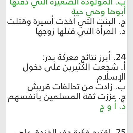
ب. المولودة الصغيرة التي دفنها
أبوها وهي حية
ج. البنت التي أخذت أسيرة وقتلت
د. المرأة التي قتلها زوجها
24. أبرز نتائج معركة بدر:
أ. شجعت الكثيرين على دخول
الإسلام
ب. زادت من تحالفات قريش
ج. عززت ثقة المسلمين بأنفسهم
د. أ و ج
25. اقترح فكرة حفر الخندق على