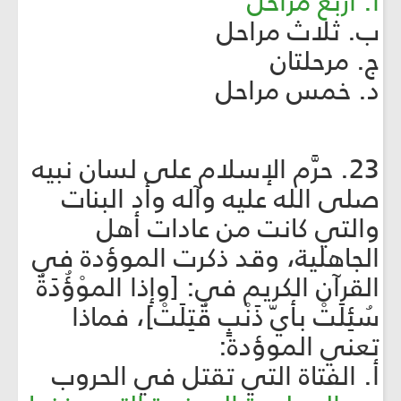
أ. أربع مراحل
ب. ثلاث مراحل
ج. مرحلتان
د. خمس مراحل
23. حرَّم الإسلام على لسان نبيه
صلى الله عليه وآله وأد البنات
والتي كانت من عادات أهل
الجاهلية، وقد ذكرت الموؤدة في
القرآن الكريم في: [وإذا الموْؤُدَةُ
سُئِلَتْ بأيّ‏ ذَنْبٍ قُتِلَتْ]، فماذا
تعني الموؤدة:
أ. الفتاة التي تقتل في الحروب