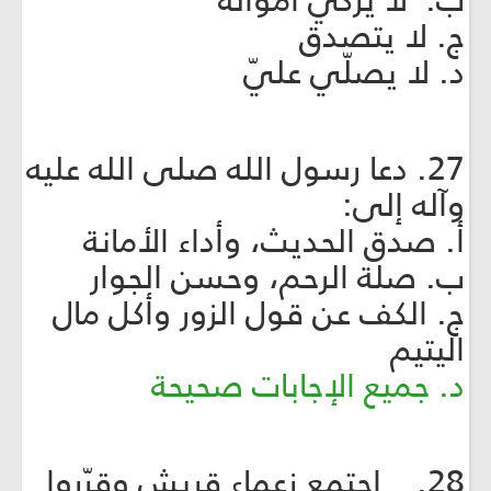
ب. لا يزكّي أمواله
ج. لا يتصدق
د. لا يصلّي عليّ
27. دعا رسول الله صلى الله عليه
وآله إلى:
أ. صدق الحديث، وأداء الأمانة
ب. صلة الرحم، وحسن الجوار
ج. الكف عن قول الزور وأكل مال
اليتيم
د. جميع الإجابات صحيحة
28. اجتمع زعماء قريش وقرّروا