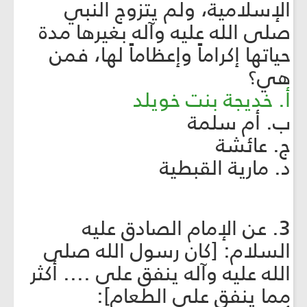
الإسلامية، ولم يتزوج النبي
صلى الله عليه وآله بغيرها مدة
حياتها إكراماً وإعظاماً لها، فمن
هي؟
أ. خديجة بنت خويلد
ب. أم سلمة
ج. عائشة
د. مارية القبطية
3. عن الإمام الصادق عليه
السلام: [كان رسول الله صلى
الله عليه وآله ينفق على .... أكثر
مما ينفق على الطعام]: