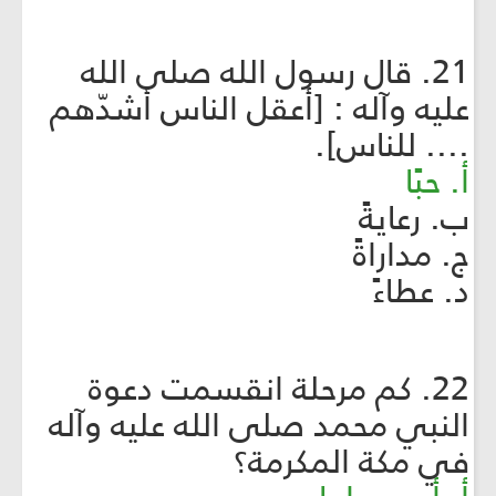
21. قال رسول الله صلى الله
عليه وآله : [أعقل الناس أشدّهم
.... للناس].
أ. حبًا
ب. رعا
يةً
ج. مداراةً
د. عطاءً
22. كم مرحلة انقسمت دعوة
النبي محمد صلى الله عليه وآله
في مكة المكرمة؟