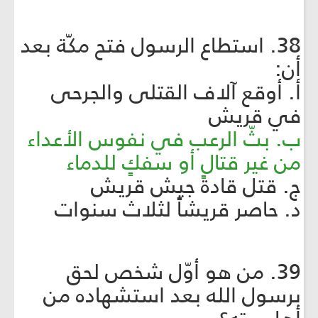
38. استطاع الرسول فتح مكّة بعد
أن:
أ. أوقع آلاف القتلى والجرحى
في قريش
ب. بثّ الرعب في نفوس الأعداء
من غير قتالٍ أو سفكٍ للدماء
ج. قتل قادة جيش قريش
د. حاصر قريشاً لثلاث سنوات
39. من هو أوّل شخص لحق
برسول الله بعد استشهاده من