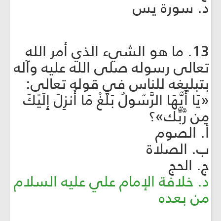
د. سورة يس
13. ما هو الشيء الذي أمر الله
تعالى رسوله صلى الله عليه وآله
بتبليغه للناس في قوله تعالى:
«يَا أَيُّهَا الرَّسُولُ بَلِّغْ مَا أُنزِلَ إِلَيْكَ
مِن رَّبِّك»؟
أ. الصوم
ب. الصلاة
ج. الحج
د. خلافة الإمام علي عليه السلام
من بعده