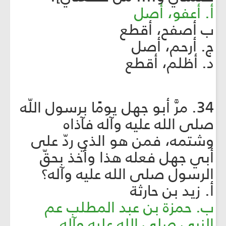
أ. أعفو، أصل
ب أصفح، أقطع
ج. أرحم، أصل
د. أظلم، أقطع
34. مرَّ أبو جهل يومًا برسول اللّه
صلى الله عليه وآله فآذاه
وشتمه، فمن هو الذي ردّ على
أبي جهل فعله هذا وأخذ بحقّ
الرسول صلى الله عليه وآله؟
أ. زيد بن حارثة
ب. حمزة بن عبد المطلب عم
النبي صلى الله عليه وآله