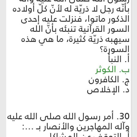
بأنّه رجل لا ذريّة له لأنّ كلّ أولاده
الذكور ماتوا، فنزلت عليه إحدى
السور القرآنية تنبئه بأنّ الله
سيهبه ذريّة كثيرة، ما هي هذه
السورة؟
أ. النبأ
ب. الكوثر
ج. الكافرون
د. الإخلاص
30. أمر رسول الله صلى الله عليه
وآله المهاجرين والأنصار بـ ...:
أ. التوقف عن المشاكل