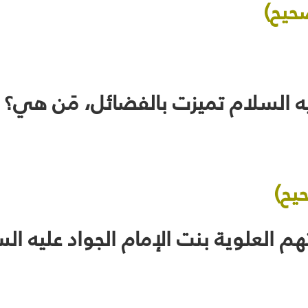
حيح)
يح)