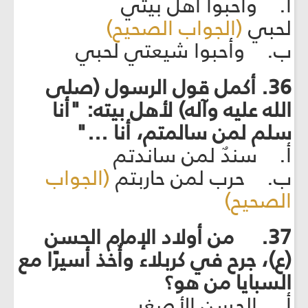
أ. وأحبوا أهل بيتي
لحبي
(الجواب الصحيح)
ب. وأحبوا شيعتي لحبي
36. أكمل قول الرسول (صلى
الله عليه وآله) لأهل بيته: "أنا
سلم لمن سالمتم، أنا ..."
أ. سندٌ لمن ساندتم
ب. حرب لمن حاربتم
(الجواب
الصحيح)
37. من أولاد الإمام الحسن
(ع)، جرح في كربلاء وأُخذ أسيرًا مع
السبايا من هو؟
أ. الحسن الأصغر