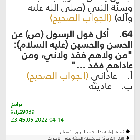
وسنّة النبي (صلى الله عليه
وآله)
(الجواب الصحيح)
64. أكل قول الرسول (ص) عن
الحسن والحسين (عليه السلام):
"من ولاهم فقد ولاني، ومن
عاداهم فقد ..."
أ. عاداني
(الجواب الصحيح)
ب. عاديته
برامج
9039قراءة
2022-04-14 23:45:05
كيفية إقامة رحلة صيد لفريق الأشبال
الآثار التربويّة للأنشطة البيئيّة على الزهرات