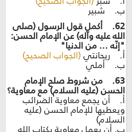
أ. شُبَّر
(الجواب الصحيح)
ب. شبير
62. أكمل قول الرسول (صلى
الله عليه وآله) عن الإمام الحسن:
"إنّه ... من الدنيا"
أ. ريحانتي
(الجواب الصحيح)
ب. أملي
63. من شروط صلح الإمام
الحسن (عليه السلام) مع معاوية؟
أ. أن يجمع معاوية الضرائب
ويعطيها للإمام الحسن (عليه
السلام)
ب. أن يعمل معاوية بكتاب الله