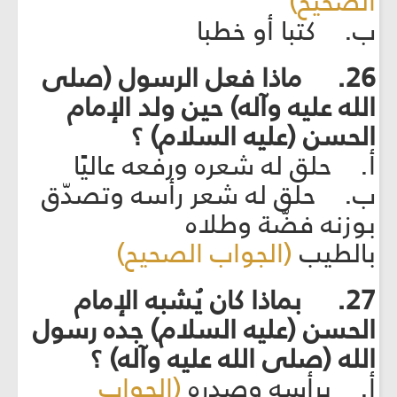
الصحيح)
ب. كتبا أو خطبا
26. ماذا فعل الرسول (صلى
الله عليه وآله) حين ولد الإمام
الحسن (عليه السلام) ؟
أ. حلق له شعره ورفعه عاليًا
ب. حلق له شعر رأسه وتصدّق
بوزنه فضّة وطلاه
بالطيب
(الجواب الصحيح)
27. بماذا كان يُشبه الإمام
الحسن (عليه السلام) جده رسول
الله (صلى الله عليه وآله) ؟
أ. برأسه وصدره
(الجواب