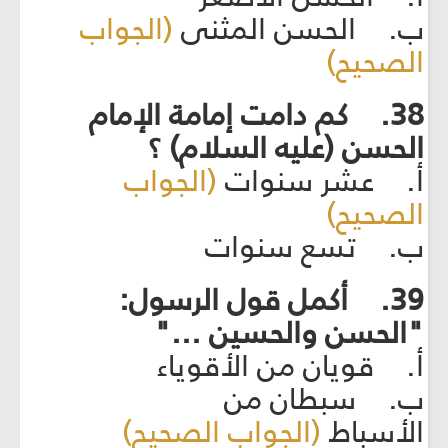
ب. الحسن المثنى
(الجواب
الصحيح)
38. كم دامت إمامة الإمام
الحسن (عليه السلام) ؟
أ. عشر سنوات
(الجواب
الصحيح)
ب. تسع سنوات
39. أكمل قول الرسول:
"الحسن والحسين ..."
أ. قويان من الأقوياء
ب. سبطان من
الأسباط
(الجواب الصحيح)