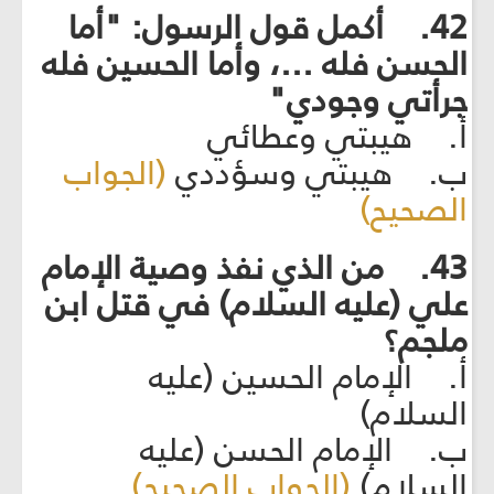
42. أكمل قول الرسول: "أما
الحسن فله ...، وأما الحسين فله
جرأتي وجودي"
أ. هيبتي وعطائي
ب. هيبتي وسؤددي
(الجواب
الصحيح)
43. من الذي نفذ وصية الإمام
علي (عليه السلام) في قتل ابن
ملجم؟
أ. الإمام الحسين (عليه
السلام)
ب. الإمام الحسن (عليه
السلام)
(الجواب الصحيح)