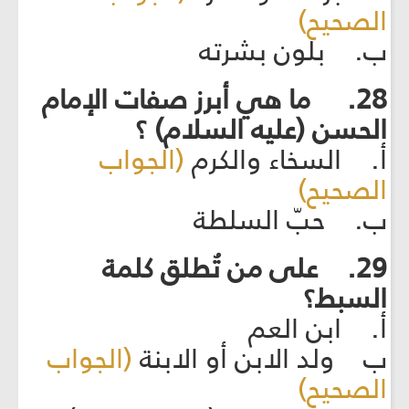
الصحيح)
ب. بلون بشرته
28. ما هي أبرز صفات الإمام
الحسن (عليه السلام) ؟
أ. السخاء والكرم
(الجواب
الصحيح)
ب. حبّ السلطة
29. على من تُطلق كلمة
السبط؟
أ. ابن العم
ب ولد الابن أو الابنة
(الجواب
الصحيح)