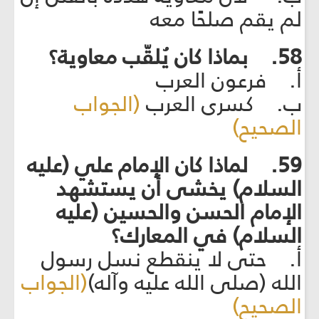
لم يقم صلحًا معه
58. بماذا كان يُلقّب معاوية؟
أ. فرعون العرب
ب. كسرى العرب
(الجواب
الصحيح)
59. لماذا كان الإمام علي (عليه
السلام) يخشى أن يستشهد
الإمام الحسن والحسين (عليه
السلام) في المعارك؟
أ. حتى لا ينقطع نسل رسول
الله (صلى الله عليه وآله)
(الجواب
الصحيح)