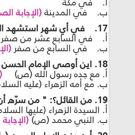
أ. في مكة
ب. في المدينة
(الإجابة الص
17. في أي شهر استشهد الإمام الحسن (عليه السلام)؟
أ. في السابع عشر من صفر
ب. في السابع من صفر
(الإ
18. اين أوصى الإمام الحسن (عليه السلام) بأن يدفن؟
أ. مع جده رسول الله (ص)
(
ب. مع أمه الزهراء (عليه السلا
19. من القائل؟: " من سرّه أن ينظر الى سيّد شباب أهل الجنّة فلينظر إلى الحسن"
أ. السيدة الزهراء (عليها الس
ب. النبي محمد (ص)
(الإجابة