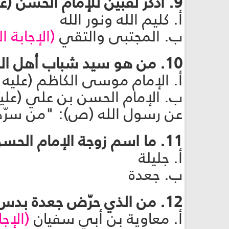
9. اذكر لقبين للإمام الحسن (عليه السلام)؟
أ. كليم الله ونور الله
ب. المجتبى والتقي
(الإجابة 
10. من هو سيد شباب أهل الجنة؟
أ. الإمام موسى الكاظم (علي
ب. الإمام الحسن بن علي (علي
عن رسول الله (ص): "من سرّه 
11. ما اسم زوجة الإمام الحسن (عليه السلام) التي دسّت له السم؟
أ. جليلة
ب. جعدة
12. من الذي حرّض جعدة بدس السم للإمام الحسن (عليه السلام).
أ. معاوية بن أبي سفيان
(الإج