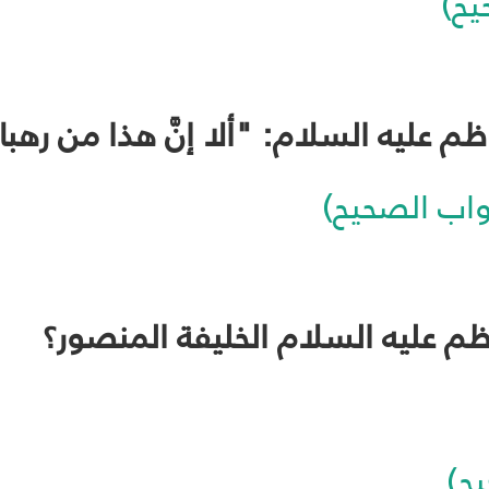
يح)
واب الصحيح)
ح)