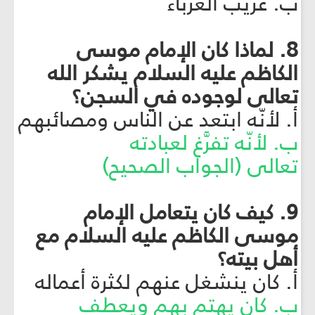
ب. غريب الغرباء
8. لماذا كان الإمام موسى
الكاظم عليه السلام يشكر الله
تعالى لوجوده في السجن؟
أ. لأنّه ابتعد عن الناس ومصائبهم
ب. لأنّه تفرَّغ لعبادته
تعالى (الجواب الصحيح)
9. كيف كان يتعامل الإمام
موسى الكاظم عليه السلام مع
أهل بيته؟
أ. كان ينشغل عنهم لكثرة أعماله
ب. كان يهتم بهم ويعطف