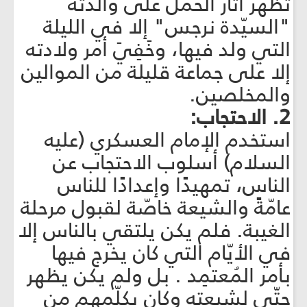
تظهر آثار الحمل على والدته
"السيّدة نرجس" إلا في الليلة
التي ولد فيها، وخَفِيَ أمر ولادته
إلا على جماعة قليلة من الموالين
والمخلصين.
2. الاحتجاب:
استخدم الإمام العسكري (عليه
السلام) أسلوب الاحتجاب عن
الناس، تمهيدًا وإعدادًا للناس
عامّةً والشيعة خاصّة لقبول مرحلة
الغيبة. فلم يكن يلتقي بالناس إلا
في الأيّام التي كان يخرج فيها
بأمر المُعتمِد . بل ولم يكن يظهر
حتّى لشيعته وكان يكلّمهم من