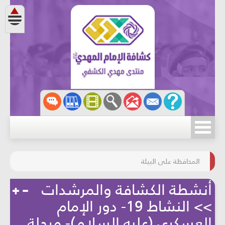
مسابقة الركب الحسينيّ
المحافظة على البيئة
أنشطة الكشافة والمرشدات
>> النشاط 19- دور الإمام
العسكري (عليه السلام)- مرحلة