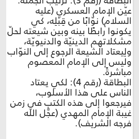
البطاقة (رقم 3): ترتيب الجملة:
عيّن الإمام العسكري (عليه
السلام) نوّابًا من قِبَلِه، كي
يكونوا رابطًا بينه وبين شيعته لحلّ
مشكلاتهم الدينيّة والدنيويّة،
ولِيعتاد الشيعة الرجوع إلى النوّاب
وليس إلى الإمام المعصوم
مباشرةً.
البطاقة (رقم 4): لكي يعتاد
الناس على هذا الأسلوب،
فيرجعوا إلى هذه الكتب في زمن
غيبة الإمام المهدي (عجَّل الله
فرجه الشريف).