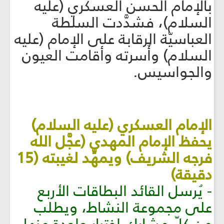
بالإمام الحسن العسكري (عليه
السلام)، فشدَّدت السلطة
العباسيّة الرقابة على الإمام (عليه
السلام) وأُسرته وأقامت العيون
والجواسيس.
الإمام العسكري (عليه السلام)
يحفظ الإمام المهدي (عجَّل الله
فرجه الشريف) ويمهِّد لغيبته (15
دقيقة)
- يُرسل القائد البطاقات الأربع
على مجموعة النشاط، ويطلب