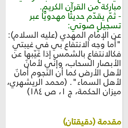
مباركة من القرآن الكريم.
- ثمّ يقدّم حديثًا مهدويًّا عبر
تسجيلٍ صوتي:
عن الإمام المهدي (عليه السلام):
"أما وجه الانتفاع بي في غيبتي
فكالانتفاع بالشمس إذا غيّبها عن
الأبصار السحاب، وإنّي لأمانٌ
لأهل الأرض كما أن النجوم أمانٌ
لأهل السماء". (محمد الريشهري،
ميزان الحكمة، ج ١، ص ١٨٤)
مقدمة (دقيقتان)