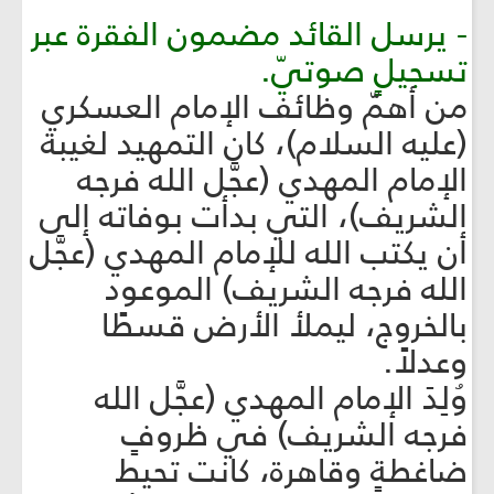
- يرسل القائد مضمون الفقرة عبر
تسجيلٍ صوتيّ.
من أهمّ وظائف الإمام العسكري
(عليه السلام)، كان التمهيد لغيبة
الإمام المهدي (عجَّل الله فرجه
الشريف)، التي بدأت بوفاته إلى
أن يكتب الله للإمام المهدي (عجَّل
الله فرجه الشريف) الموعود
بالخروج، ليملأ الأرض قسطًا
وعدلاً.
وُلِدَ الإمام المهدي (عجَّل الله
فرجه الشريف) في ظروفٍ
ضاغطةٍ وقاهرة، كانت تحيط