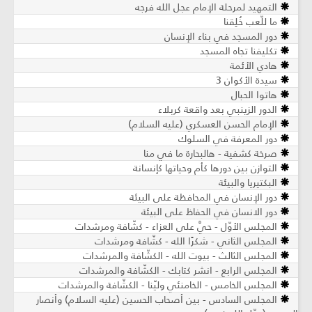
التمهيد لمرحلة الإمام عجل الله فرجه
ما للّعب خُلِقنا
دور المسجد في بناء الإنسان
تكليفنا تجاه المسجد
هادي الأئمة
سيدة الأكوان 3
هاتوا الحبال
الدور الزينبي بعد واقعة كربلاء
الإمام الحسن العسكري (عليه السلام)
دور المعرفة في السلوك
صرخة كشفية - هالبحارة ما في منا
التوازن بين دورها كأم وحياتها كإنسانة
البكتيريا والبيئة
دور الإنسان في المحافظة على البيئة
دور الانسان في الحفاظ على البيئة
المجلس الأوّل - حيَّ على العزاء - كشّافة ومرشدات
المجلس الثاني - شكرًا الله - كشّافة ومرشدات
المجلس الثالث - بيوت الله - الكشّافة والمرشدات
المجلس الرابع - انشر كتابك - الكشّافة والمرشدات
المجلس الخامس - الخامنئي وليّنا - الكشّافة والمرشدات
المجلس السادس - بين أصحاب الحسين (عليه السلام) وأنصار