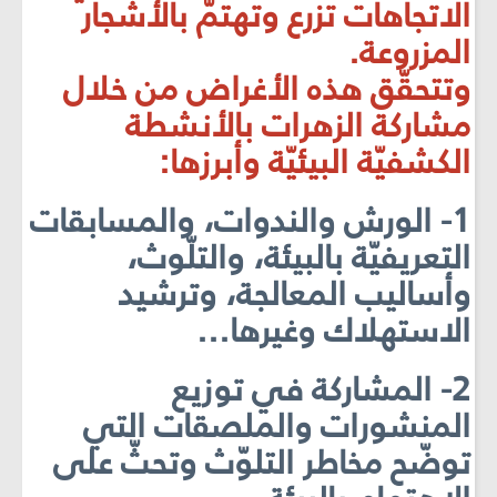
الاتجاهات تزرع وتهتمّ بالأشجار
المزروعة.
وتتحقّق هذه الأغراض من خلال
مشاركة الزهرات بالأنشطة
الكشفيّة البيئيّة وأبرزها:
1- الورش والندوات، والمسابقات
التعريفيّة بالبيئة، والتلّوث،
وأساليب المعالجة، وترشيد
الاستهلاك وغيرها...
2- المشاركة في توزيع
المنشورات والملصقات التي
توضّح مخاطر التلوّث وتحثّ على