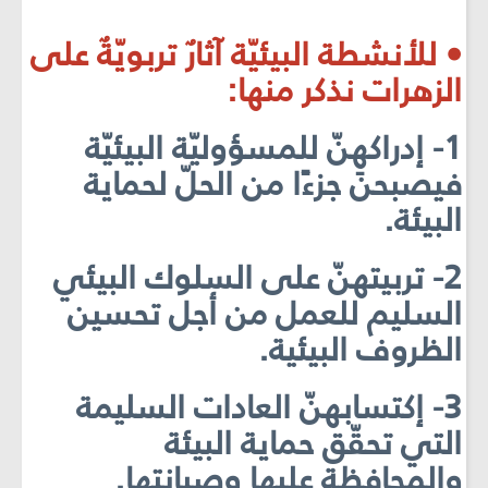
• للأنشطة البيئيّة آثارٌ تربويّةٌ على
الزهرات نذكر منها:
1- إدراكهنّ للمسؤوليّة البيئيّة
فيصبحنَ جزءًا من الحلّ لحماية
البيئة.
2- تربيتهنّ على السلوك البيئي
السليم للعمل من أجل تحسين
الظروف البيئية.
3- إكتسابهنّ العادات السليمة
التي تحقّق حماية البيئة
والمحافظة عليها وصيانتها.