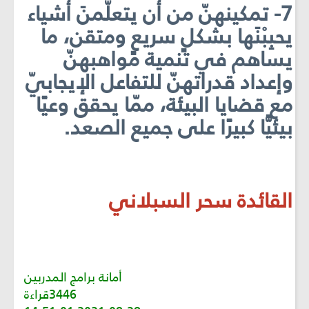
7- تمكينهنّ من أن يتعلّمنَ أشياء
يحبِبْنَها بشكلٍ سريعٍ ومتقن، ما
يساهم في تنمية مواهبهنّ
وإعداد قدراتهنّ للتفاعل الإيجابيّ
مع قضايا البيئة، ممّا يحقق وعيًا
بيئيًّا كبيرًا على جميع الصعد.
القائدة سحر السبلاني
أمانة برامج المدربين
3446قراءة