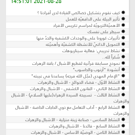
2021-08-28 14:51:01
كيف نقوم بتشكيل خصائص القيادة لدى أفرادنا ؟
تأثير البيئة على الدافعيّة للعمل
الأهميّةالتربويّة لمراسم تكريس الأفراد
سيطر على نفسك
تأثيرات كورونا على والوحدات الكشفية والحدّ منها
التمويل الذاتيّ للأنشطة الكشفيّة وأهميّته
نشاط تدريبي: فعالية سيناريوهات
شُكراً لله..
نموذج مسابقة قرآنية لقطيع الأشبال / باقة الزهرات
أنشودة "أرنوب والحاسوب"
"الإمام المهدي (عجّل الله فرجه) يساعدنا في غيبته"
النشاط الأوّل - قضاء الحوائج - الأشبال والزهرات
النشاط الثاني - القانون الكشفي - الأشبال والزهرات
النشاط الثالث - تسبيحة السيدة الزهراء(علیها السلام) - الأشبال
والزهرات
النشاط الرابع - آداب التعامل مع ذوي الحاجات الخاصة - الأشبال
والزهرات
النشاط السادس - صناعة زينة منزلية - الأشبال والزهرات
النشاط السابع - قائدنا - الأشبال والزهرات
النشاط الثامن - الوصيّة الأساس - الأشبال والزهرات