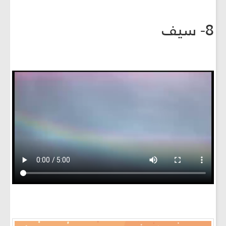
8- سيف