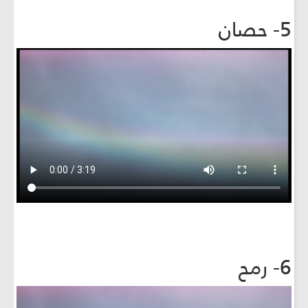
5- حصان
6- رمح