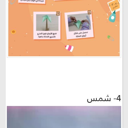
4- شمس