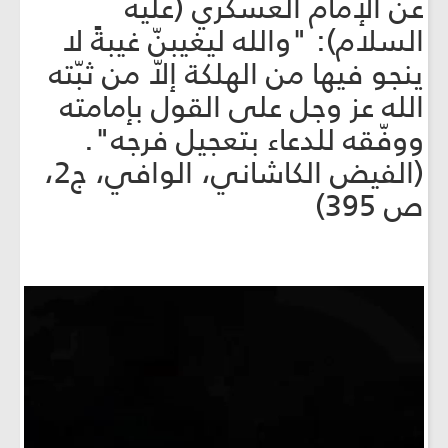
عن الإمام العسكري (عليه
السلام): "والله ليغيبنّ غيبةً لا
ينجو فيها من الهلكة إلاّ من ثبّته
الله عز وجل على القول بإمامته
ووفّقه للدعاء بتعجيل فرجه".
(الفيض الكاشاني، الوافي، ج2،
ص 395)