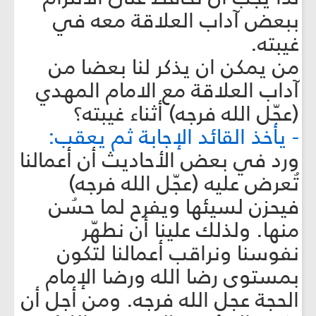
ببعض آداب العلاقة معه في
غيبته.
من يمكن ان يذكر لنا بعضا من
آداب العلاقة مع الامام المهدي
(عجّل الله فرجه) أثناء غيبته؟
- يأخذ القائد الإجابة ثم يعقب:
ورد في بعض الأحاديث أن أعمالنا
تُعرض عليه (عجّل الله فرجه)
فيحزن لسيئها ويفرح لما حسُن
منها. ولذلك علينا أن نطهّر
نفوسنا ونراقب أعمالنا لتكون
بمستوى رضا الله ورضا الإمام
الحجة عجل الله فرجه. ومن أجل أن