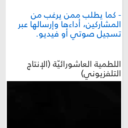
- كما يطلب ممن يرغب من
المشاركين، أداءها وإرسالها عبر
تسجيل صوتي أو فيديو.
اللطمية العاشورائيّة (الإنتاج
التلفزيوني)