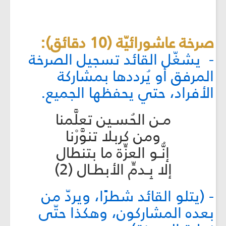
صرخة عاشورائيّة (10 دقائق):
- يشغّل القائد تسجيل الصرخة
المرفق أو يُرددها بمشاركة
الأفراد، حتي يحفظها الجميع.
مـن الحُسـين تعلَّمنا
ومن كربلا تنوَّرْنا
إنُّـو العزِّة ما بتنطال
إلا بِـدمِّ الأبطـال (2)
- (يتلو القائد شطرًا، ويردّ من
بعده المشاركون، وهكذا حتّى