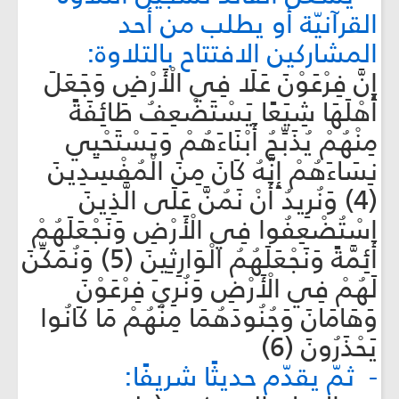
القرآنيّة أو يطلب من أحد
المشاركين الافتتاح بالتلاوة:
إِنَّ فِرْعَوْنَ عَلَا فِي الْأَرْضِ وَجَعَلَ
أَهْلَهَا شِيَعًا يَسْتَضْعِفُ طَائِفَةً
مِنْهُمْ يُذَبِّحُ أَبْنَاءَهُمْ وَيَسْتَحْيِي
نِسَاءَهُمْ إِنَّهُ كَانَ مِنَ الْمُفْسِدِينَ
(4) وَنُرِيدُ أَنْ نَمُنَّ عَلَى الَّذِينَ
اسْتُضْعِفُوا فِي الْأَرْضِ وَنَجْعَلَهُمْ
أَئِمَّةً وَنَجْعَلَهُمُ الْوَارِثِينَ (5) وَنُمَكِّنَ
لَهُمْ فِي الْأَرْضِ وَنُرِيَ فِرْعَوْنَ
وَهَامَانَ وَجُنُودَهُمَا مِنْهُمْ مَا كَانُوا
يَحْذَرُونَ (6)
- ثمّ يقدّم حديثًا شريفًا: