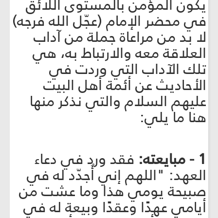
يكون المؤمن بالمستوى اللائق
في محضر الإمام (عجّل الله فرجه)
لا بد من مراعاة جملة من آداب
العلاقة معه والارتباط به، هي
تلك الآداب التي وردت في
الأحاديث عن أئمة أهل البيت
عليهم السلام والتي نذكر منها
هنا ما يلي:
1 - مبايعته:
فقد ورد في دعاء
العهد: "اللهم إني أُجدّد له في
صبيحة يومي هذا وما عشت من
أيامي عهدًا وعقدًا وبيعة له في