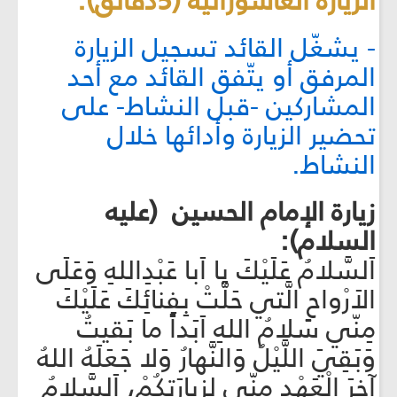
الزيارة العاشورائية (5دقائق):
- يشغّل القائد تسجيل الزيارة
المرفق أو يتّفق القائد مع أحد
المشاركين -قبل النشاط- على
تحضير الزيارة وأدائها خلال
النشاط.
زيارة الإمام الحسين (عليه
السلام):
اَلسَّلامُ عَلَيْكَ يا اَبا عَبْدِاللهِ وَعَلَى
الاَرْواحِ الَّتي حَلَّتْ بِفِنائِكَ عَلَيْكَ
مِنّي سَلامُ اللهِ اَبَداً ما بَقيتُ
وَبَقِيَ اللَّيْلُ وَالنَّهارُ وَلا جَعَلَهُ اللهُ
آخِرَ الْعَهْدِ مِنّي لِزِيارَتِكُمْ، اَلسَّلامُ