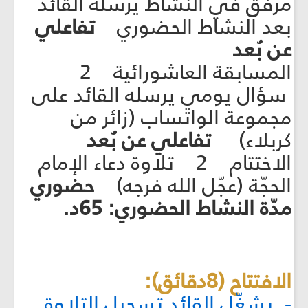
مرفق في النشاط يرسله القائد
بعد النشاط الحضوري
تفاعلي
عن بُعد
المسابقة العاشورائية 2
سؤال يومي يرسله القائد على
مجموعة الواتساب (زائر من
كربلاء)
تفاعلي عن بُعد
الاختتام 2 تلاوة دعاء الإمام
الحجّة (عجّل الله فرجه)
حضوري
مدّة النشاط الحضوري: 65د.
الافتتاح (8دقائق):
- يشغّل القائد تسجيل التلاوة