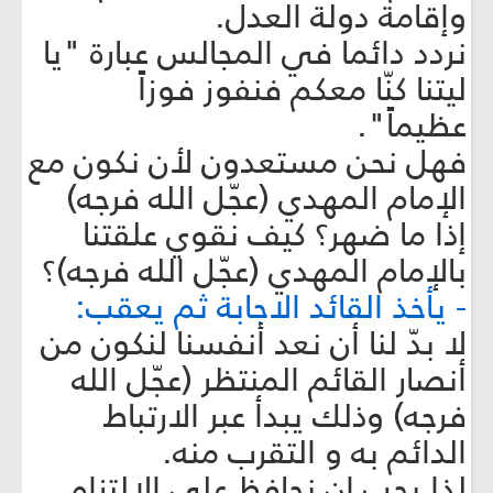
وإقامة دولة العدل.
نردد دائما في المجالس عبارة "يا
ليتنا كنّا معكم فنفوز فوزاً
عظيماً".
فهل نحن مستعدون لأن نكون مع
الإمام المهدي (عجّل الله فرجه)
إذا ما ضهر؟ كيف نقوي علقتنا
بالإمام المهدي (عجّل الله فرجه)؟
- يأخذ القائد الاجابة ثم يعقب:
لا بدّ لنا أن نعد أنفسنا لنكون من
أنصار القائم المنتظر (عجّل الله
فرجه) وذلك يبدأ عبر الارتباط
الدائم به و التقرب منه.
لذا يجب ان نحافظ على الالتزام