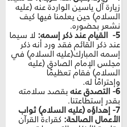
زيارة آل ياسين الواردة عنه (عليه
السلام) حين يعلمنا فيها كيف
نشعر بحضوره.
5- القيام عند ذكر إسمه:
لا سيما
عند ذكر القائم فقد ورد أنه ذكر
إسمه المبارك(عليه السلام) في
مجلس الإمام الصادق (عليه
السلام) فقام تعظيمًا
وإحترامًا له.
6- التصدق عنه
بقصد سلامته
بقدر إستطاعتنا.
7- إهداؤه (عليه السلام) ثواب
الأعمال الصالحة:
كقراءة القرآن