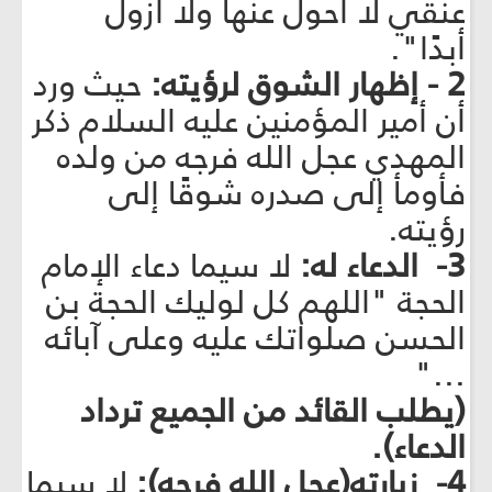
عنقي لا أحول عنها ولا أزول
أبدًا".
2 - إظهار الشوق لرؤيته:
حيث ورد
أن أمير المؤمنين عليه السلام ذكر
المهدي عجل الله فرجه من ولده
فأومأ إلى صدره شوقًا إلى
رؤيته.
3- الدعاء له:
لا سيما دعاء الإمام
الحجة "اللهم كل لوليك الحجة بن
الحسن صلواتك عليه وعلى آبائه
..."
(يطلب القائد من الجميع ترداد
الدعاء).
4- زيارته(عجل الله فرجه):
لا سيما