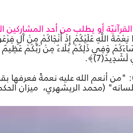
لقرآنيّة أو يطلب من أحد المشاركين الاف
عْمَةَ اللَّهِ عَلَيْكُمْ إِذْ أَنْجَاكُمْ مِنْ آَلِ فِ
 لَشَدِيدٌ(7)﴾.
 "من أنعم الله عليه نعمةً فعرفها بقلب
ه" (محمد الريشهري، ميزان الحكمة، ج1، ص 8