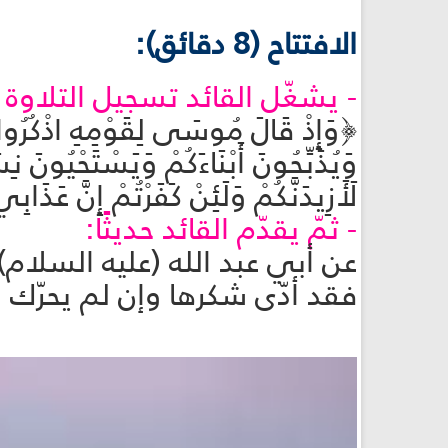
الافتتاح (8 دقائق):
- يشغّل القائد تسجيل التلاوة ا
﴿وَإِذْ قَالَ مُوسَى لِقَوْمِهِ اذْكُرُوا نِ
لَأَزِيدَنَّكُمْ وَلَئِنْ كَفَرْتُمْ إِنَّ عَذَابِي
- ثمّ يقدّم القائد حديثًا:
عن أبي عبد الله (عليه السلام):
فقد أدّى شكرها وإن لم يحرّك لسان