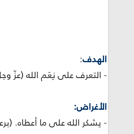
الهدف
:
- التعرف على نِعَم الله (عزّ وج
الأغراض:
- يشكر الله على ما أعطاه. (برعم 22، برعمة 