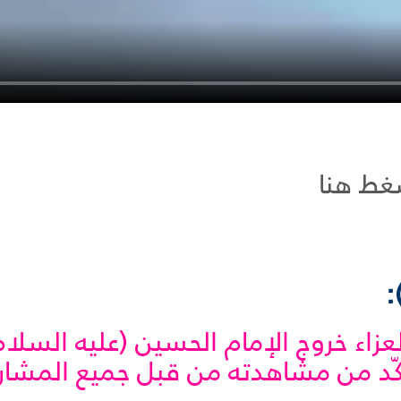
غط هنا
عزاء خروج الإمام الحسين (عليه السل
كّد من مشاهدته من قبل جميع المشار