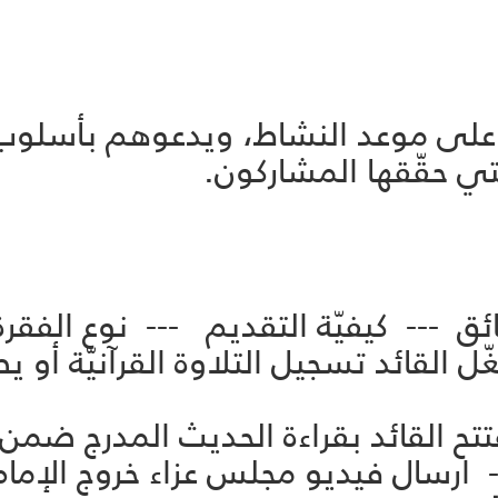
قه على موعد النشاط، ويدعوهم بأسلوب
تي حقّقها المشاركون.
ائق --- كيفيّة التقديم --- نوع الفقرة
آنية --- 5 --- يشغّل القائد تسجيل التلاوة القرآ
رة العاشورائيّة --- 10 --- ارسال فيديو مجلس عزاء 