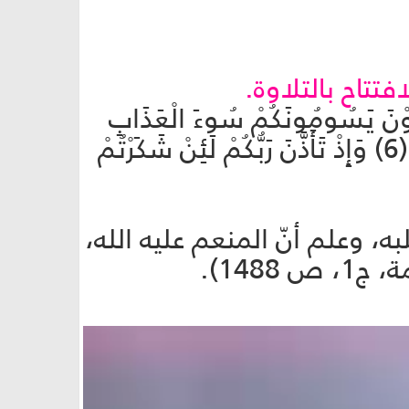
تتاح بالتلاوة.
رْعَوْنَ يَسُومُونَكُمْ سُوءَ الْعَذَابِ
وَيُذَبِّحُونَ أَبْنَاءَكُمْ وَيَسْتَحْيُونَ نِسَاءَكُمْ وَفِي ذَلِكُمْ بَلَاءٌ مِنْ رَبِّكُمْ عَظِيمٌ (6) وَإِذْ تَأَذَّنَ رَبُّكُمْ لَئِنْ شَكَرْتُمْ
ه، وعلم أنّ المنعم عليه الله،
148).