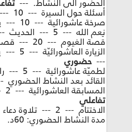
الحضور الى النشاط. ---
تفاع
أسئلة حول السيرة --- 10 --- اسئلة ومناقشة حول السيرة العاشورائية. ---
صرخة عاشورائية --- 10 --- يردد القائد والمشاركين الصرخة المدرجة في النشاط. ---
نِعم الله --- 5 --- الحديث ---
قصة الغيوم --- 20 --- قصة ---
الزيارة 
---
حضوري
لطميّة ع
القائد بعد النشاط الحضوري -
المسابقة العاشورائية --- 2 --- سؤال يومي يرسله القائد على مجموعة الواتساب. ---
تفاعلي
الاختتام --- 2 --- تلاوة دعاء الإمام الحجّة (عجّل الله فرجه) ---
مدة النشاط الحضوري: 60د.