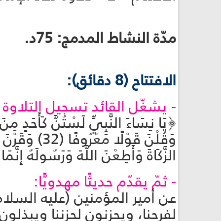
مدّة النشاط المدمج: 75د.
الافتتاح (8 دقائق):
- يشغّل القائد تسجيل التلاوة ا
﴿يَا نِسَاءَ النَّبِيِّ لَسْتُنَّ كَأَحَدٍ مِن
وَقُلْنَ قَوْلً
الزَّكَاةَ وَأَطِعْنَ اللَّهَ وَرَسُولَهُ إِنَّمَا 
- ثمّ يقدّم حديثًا مهدويًّا:
عن أمير المؤمنين (عليه السلام)
لفرحنا، ويحزنون لحزننا ويبذلو