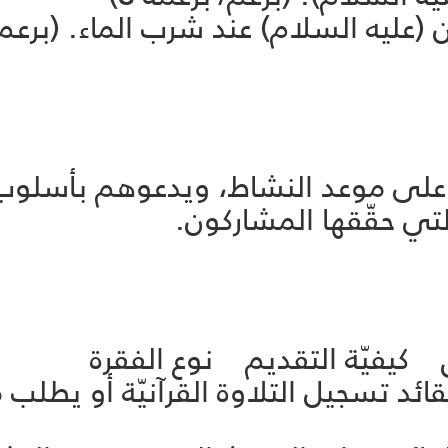
 السلام) عند شرب الماء. (برعم 24، برعمة 25
ه على موعد النشاط، ويدعوهم بأسلوب 
لتي حقّقها المشاركون.
ق كيفيّة التقديم نوع الفقرة
ية 5 يشغّل القائد تسجيل التلاوة القرآنيّة أو 