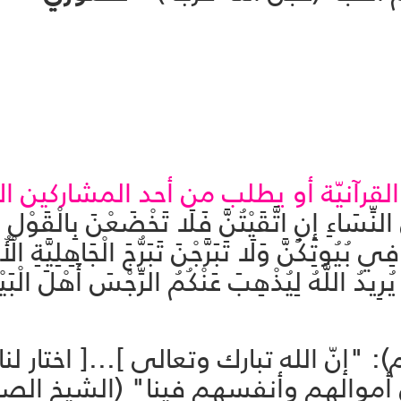
لقرآنيّة أو يطلب من أحد المشاركين الاف
َ النِّسَاءِ إِنِ اتَّقَيْتُنَّ فَلَا تَخْضَعْنَ بِالْقَو
ا مَعْرُوفًا (32) وَقَرْنَ فِي بُيُوتِكُنَّ وَلَا تَبَرَّجْنَ تَبَرُّجَ الْجَ
يُرِيدُ اللَّهُ لِيُذْهِبَ عَنْكُمُ الرِّجْسَ أَهْلَ الْبَيْتِ
: "إنّ الله تبارك وتعالى ]...[ اختار ل
ن أموالهم وأنفسهم فينا" (الشيخ الصدو