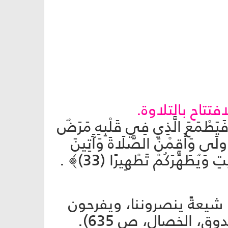
تتاح بالتلاوة.
ْلِ فَيَطْمَعَ الَّذِي فِي قَلْبِهِ مَرَضٌ
اهِلِيَّةِ الْأُولَى وَأَقِمْنَ الصَّلَاةَ وَآَتِينَ
 وَيُطَهِّرَكُمْ تَطْهِيرًا (33)﴾ .
نا شيعةً ينصروننا، ويفرحون
ق، الخصال، ص 635).