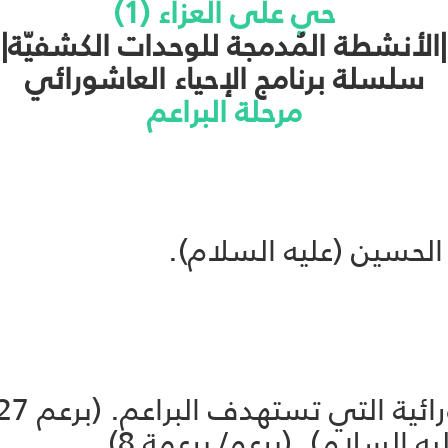
حي على العزاء (1)
|الأنشطة المُدمجة للوحدات الكشفيّة|
سلسلة برنامج الإحياء العاشورائي
مرحلة البراعم
 الحسين (عليه السلام).
تي تستهدف البراعم. (برعم 27، برعمة 28)
ه السلام). (برعم/ برعمة 8)