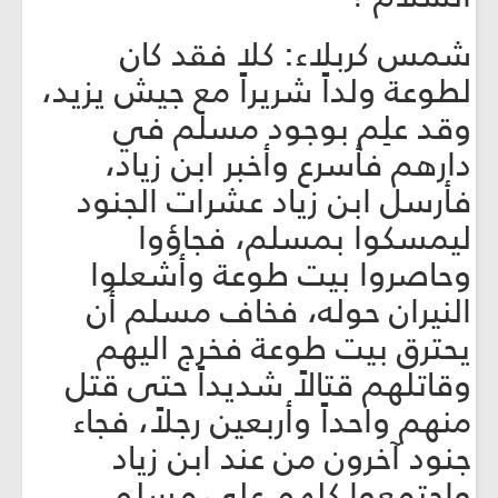
شمس كربلاء: كلا فقد كان
لطوعة ولداً شريراً مع جيش يزيد،
وقد علِم بوجود مسلم في
دارهم فأسرع وأخبر ابن زياد،
فأرسل ابن زياد عشرات الجنود
ليمسكوا بمسلم، فجاؤوا
وحاصروا بيت طوعة وأشعلوا
النيران حوله، فخاف مسلم أن
يحترق بيت طوعة فخرج اليهم
وقاتلهم قتالاً شديداً حتى قتل
منهم واحداً وأربعين رجلاً، فجاء
جنود آخرون من عند ابن زياد
واجتمعوا كلهم على مسلم