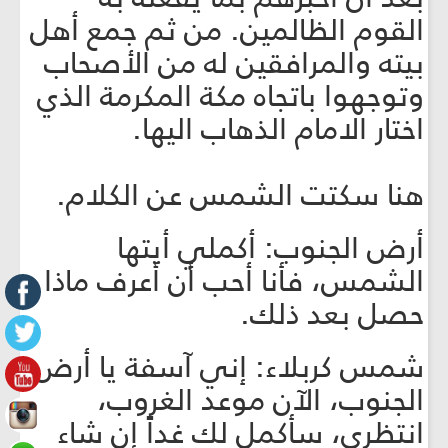
القوم الظالمين. من ثم جمع أهل
بيته والمرافقين له من الأصحاب
وتوجهوا باتجاه مكة المكرمة الذي
اختار الامام الذهاب اليها.
هنا سكتت الشمس عن الكلام.
أرض الجنوب: أكملي أيتها
الشمس، فأنا أحب أن أعرف ماذا
حصل بعد ذلك.
شمس كربلاء: إني آسفة يا أرض
الجنوب، الآن موعد الغروب،
انتظري، سأكمل لك غداً إن شاء