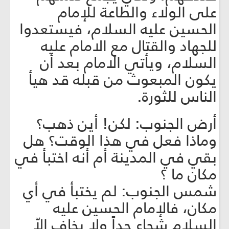
على الولاء والطاعة للإمام
الحسين عليه السلام، فيستعدوا
للجهاد والقتال مع الامام عليه
السلام، ويأتي الامام بعد أن
يكون المبعوث من قبله قد هيأ
الناس للثورة.
أرض الجنوب: لكن! أين ذهب؟
وماذا فعل في هذا الوقت؟ هل
بقي في المدينة أم أنه اختبأ في
مكان ما ؟
شمس الجنوب: لم يختبأ في أي
مكان، فالإمام الحسين عليه
السلام شجاع جداً ولا يخاف الاّ