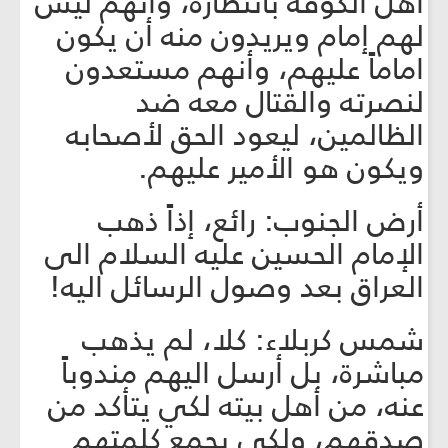
أهل الكوفة بانتظاره، وأنهم ليس
لهم إمام ويريدون منه أن يكون
اماماً عليهم، وأنهم مستعدون
لنصرته والقتال معه ضد
الظالمين، ليعود الحق لأصحابه
ويكون هو الأمير عليهم.
أرض الجنوب: رائع، إذاً ذهب
الإمام الحسين عليه السلام الى
العراق بعد وصول الرسائل اليه!
شمس كربلاء: كلا، لم يذهب
مباشرة، بل أرسل اليهم مندوباً
عنه، من أهل بيته لكي يتأكد من
صدقهم، ولكي يجمع كلمتهم