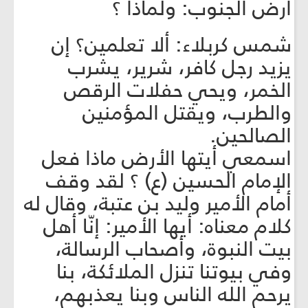
أرض الجنوب: ولماذا ؟
شمس كربلاء: ألا تعلمين؟ إن
يزيد رجل كافر، شرير، يشرب
الخمر، ويحي حفلات الرقص
والطرب، ويقتل المؤمنين
الصالحين.
اسمعي أيتها الأرض ماذا فعل
الإمام الحسين (ع) ؟ لقد وقف
أمام الأمير وليد بن عتبة، وقال له
كلام معناه: أيها الأمير: إنّا أهل
بيت النبوة، وأصحاب الرسالة،
وفي بيوتنا تنزل الملائكة، بنا
يرحم الله الناس وبنا يعذبهم،