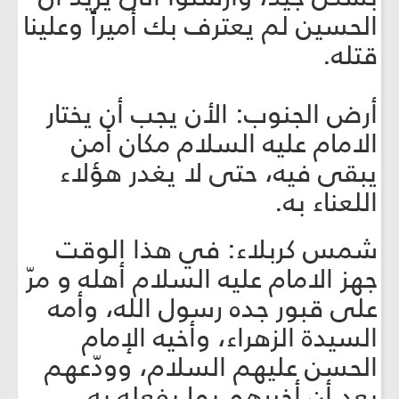
الحسين لم يعترف بك أميراً وعلينا
قتله.
أرض الجنوب: الأن يجب أن يختار
الامام عليه السلام مكان أمن
يبقى فيه، حتى لا يغدر هؤلاء
اللعناء به.
شمس كربلاء: في هذا الوقت
جهز الامام عليه السلام أهله و مرّ
على قبور جده رسول الله، وأمه
السيدة الزهراء، وأخيه الإمام
الحسن عليهم السلام، وودّعهم
بعد أن أخبرهم بما يفعله به