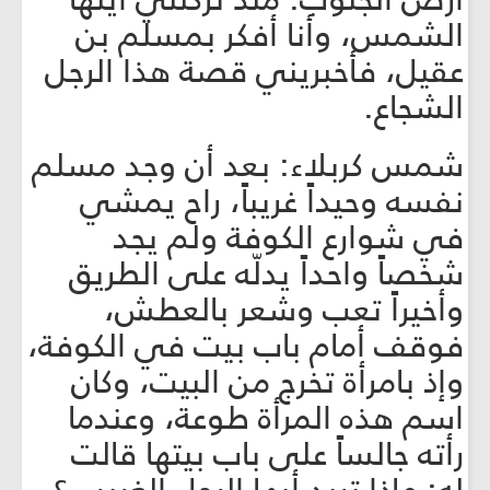
الشمس، وأنا أفكر بمسلم بن
عقيل، فأخبريني قصة هذا الرجل
الشجاع.
شمس كربلاء: بعد أن وجد مسلم
نفسه وحيداً غريباً، راح يمشي
في شوارع الكوفة ولم يجد
شخصاً واحداً يدلّه على الطريق
وأخيراً تعب وشعر بالعطش،
فوقف أمام باب بيت في الكوفة،
وإذ بامرأة تخرج من البيت، وكان
اسم هذه المرأة طوعة، وعندما
رأته جالساً على باب بيتها قالت