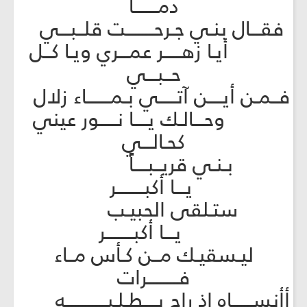
دمـــــــا
فقـــال بنـي جـرحــــــــت قلــبـــي
أيـا زهـــــر عمـــري ويـا كــل
حــبـــي
فــمـن أيــــن آتـــــي بـمـــــــاء زلال
وحـــالـك يــــا نـــــور عيني
كحـالـــي
بـنـي قريــبــــاً
يـــا أكبــــــــر
ستـلقى الحبيـب
يـــا أكبــــــــر
ليـسقيـك مــن كـأس مــاء
فـــــــــرات
أأنســــــاه إذ راح يــــطـلـبــــــــــــه