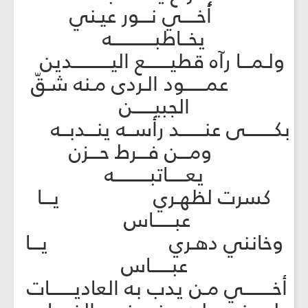
أخــــي نـــور عيـني
يخــاطبــــــــــــه
ولـمـــا رآه قطيـــــــع اليـــــــــــدين
عمــــــود الـردى مـنه شـقّ
الجبيــــــن
بكــــــــى عنـــــــد رأســه ينـــدبــه
ومـــن فـــرط حـــزن
يعـــــاتبــــــــــه
كسرت لظهـري يـــا
عبــــــاس
وخانني دهـري يـــا
عبــــــاس
أخــــــــي مـن يدب به العاديـــــــات