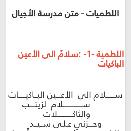
اللطميات - متن مدرسة الأجيال
اللطمية -1- :سلامٌ الى الأعين
الباكيات
ســــــلام الى الأعـــين البــاكيـــــات
ســـــــــــــلام لزينـــب
والثاكــــــــــلات
وحـــزني عـلـى ســيــد