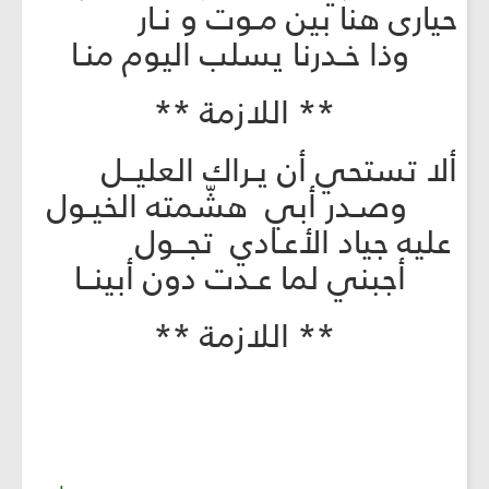
حيارى هنا بين مـوت و نـار
وذا خـدرنا يسلب اليوم منـا
** اللازمة **
ألا تستحي أن يـراك العليــل
وصـدر أبي هشّمته الخيـول
عليه جياد الأعـادي تجــول
أجبني لما عـدت دون أبينــا
** اللازمة **