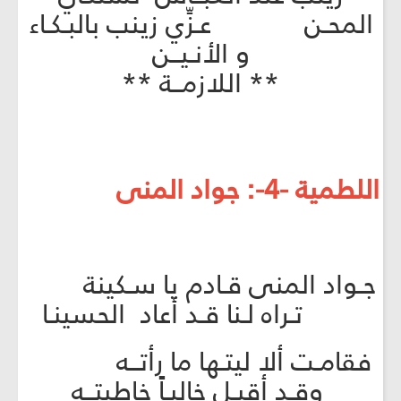
المحـن عـزِّي زينب بالبـكـاء
و الأنـيــن
** اللازمــة **
اللطمية -4-: جواد المنى
جـواد المنى قـادم يا سـكينة
تـراه لـنا قـد أعاد الحسينـا
فقامـت ألا ليتـها ما رأتــه
وقـد أقبـل خاليـاً خاطبتــه