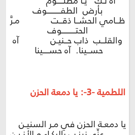
آه لـك يـا مظلــــوم
بأرض الطفـــــــــوف
ظــامي الحشــا ذقــت مـرَّ
الحتـــــــــوف
والقلــب ذاب حــنيـن آه
حســينا. آه حســــينا
اللطمية -3-: يا دمعة الحزن
يا دمعـة الحزن في مـر السنيـن
عزِّي زينـب بالبكـاء و الأنـيـن