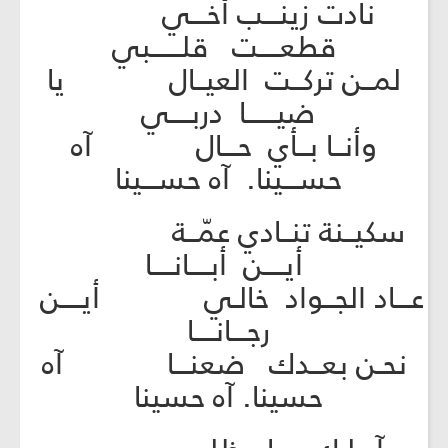
نادت زينـــب أخـــي
قطعــــت قلــــــبي
لمــن تركــت العيــال يا
ضيــــــا دربــــي
وأنــا بــأي حـــال آه
حســـينا. آه حســـينا
سكيــنة تنــادي عمّــة
أيــــن أبــــانــــا
عـــاد الجــواد خالـي أيــــن
رجـــانــــا
نحـن بعــدك ضعنـــا آه
حسينا. آه حسينا