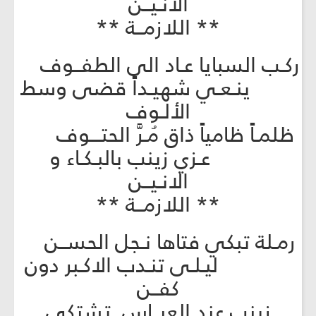
الانـيــن
** اللازمــة **
ركـب السبايا عـاد الى الطفــوف
ينـعـي شهيـداً قضى وسط
الألـوف
ظلمـاً ظامياً ذاق مُـرَّ الحتـــوف
عـزي زينب بالبـكـاء و
الانـيــن
** اللازمــة **
رمـلة تبكي فتاها نـجل الحســن
ليـلـى تنـدب الاكـبر دون
كفــن
زينب عند العبــاس تشتكي