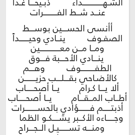
الشـهـــــــــــــداء ذبـيحـــاً غـدا
عنــد شــط الفـــــــــرات
أأنسى الحســـين بوســـط
الصفـوف ينــادي وحيــــــداً
ومــا مــن معـــــــــــــين
ينـــادي الأحـــبة فـــوق
الطفـــــــــوف وهـــم
كالأضـاحي بقـــلـــب حزيـــــــن
ألا يـــا كـرام يــا أصحـــــاب
أطــاب المــقـــام يــا أصحـــــاب
أذبتـــــم فـــــــؤادي بالحســــــــرات
وجـــــاءه الأكــبر يشــــكـو الظما
ومنـــه تســــــيـل الــجـــراح