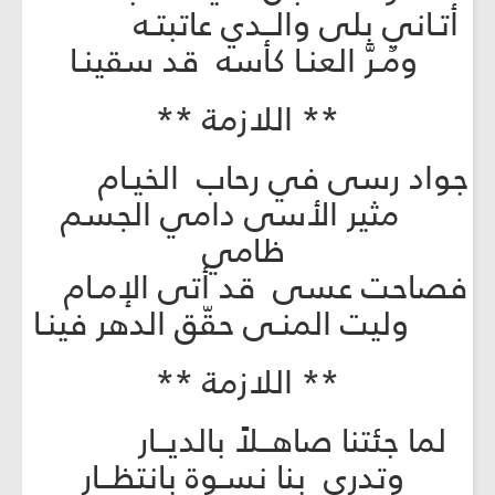
أتـاني بلى والــدي عاتبتـه
ومُـرَّ العنـا كأسه قد سقينـا
** اللازمة **
جواد رسى في رحاب الخيـام
مثير الأسى دامي الجسم
ظامي
فصاحت عسى قد أتى الإمـام
وليت المنـى حقّق الدهر فينـا
** اللازمة **
لما جئتنا صاهــلاً بالديــار
وتدري بنا نسـوة بانتظــار