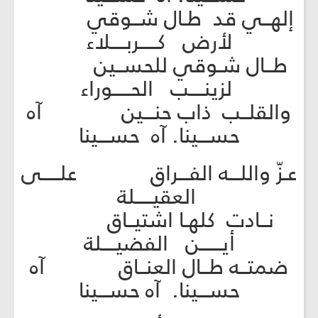
إلهــي قد طـال شــوقي
لأرض كـــــربــــلاء
طــال شـوقي للحســين
لزينــــب الحـــــوراء
والقلــب ذاب حنـــين آه
حســـينا. آه حســـينا
عـزّ واللـــه الفـــراق علـــــى
العقيـــــلة
نــادت كلهـا اشتيــاق
أيــــــن الفضيــــلة
ضمتــه طــال العنــاق آه
حســـينا. آه حســـينا