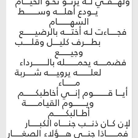
ولهـــفــي لــه يرنــو نحـو الخيــــام
يــودع أهلــــه وســــــــط
السهــــــــام
فجـــــاءت لـه أختــــه بالرضيـــــــع
بطــــرف كليــــل وقلـــــب
وجيـــــــع
فضمـــــه يحمــــــــله بالـــــــــرداء
لعلــــــــه يرو‍يـــــه شـــــربة
مـــــــاء
أيـــا قـــــــــوم إنـــي أخاطبكـــــــم
ويــــــــوم القيـامـــــــة
أطــالبكـــــــم
لإن كــان ذنـــب جنـــــاه الكبــــــار
فمـــــــاذا جنـــى هــــؤلاء الصغــــــار