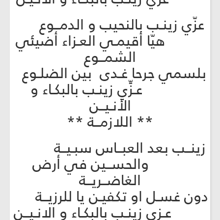
عزّي زينـب بالنحيب و الدمــوع
هيّا أقيمـي العـزاء أضيئي
الشمــوع
بلسمي جرحا غـدى بين الضلـوع
عـزِّي زينـب بالبكـاء و
الأنـيــن
** اللازمــة **
زينــب بعد العبــاس سبـيــة
والحســين في أرض
الغاضــريــة
دون غسـل او تكفيـن يا للرزيــة
عـزي زينـب بالبكـاء و الانـيــن