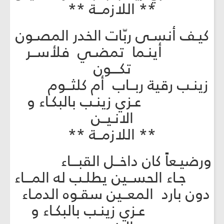
** اللازمــة **
كيـف أنسـى ربّات الخدر المصـون
أينـما تمضـي فلأســر
تكـــون
زينـب رقية ربــاب أم كلثــوم
عـزي زينـب بالبكـاء و
الانـيــن
** اللازمــة **
ورضيـعاً كان داخــل القبـــاء
جـاء الحســين يطلـب له المـــاء
دون بارد المعــين سقـوه الدمـاء
عـزي زينـب بالبكـاء و