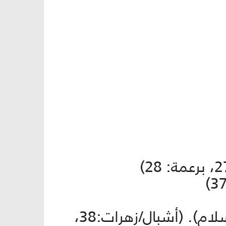
- يشارك في إحياء ولادات وشهادات الأئمة المعصومين (عليهم السلام). (أشبال/زهرات:38،