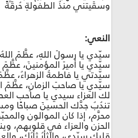
وسقَيتني منذُ الطفولةِ حُرقَةً
النعي:
سيّدي يا رسولَ اللهِ، عظَّمَ الله
سيّدي يا أميرَ المؤمنينَ، عظَّمَ ا
سيّدتي يا فاطمةُ الزهراءُ، عظَّمَ 
سيّدي يا صاحبَ الزمانِ، عظَّمَ الل
لك العزاء سيدي يا صاحب العصر و
تندُبُ جدَّك الحسينَ صباحًا وم
محرَّم، إذا كان الموالون والم
الحزن والعزاء في قلوبهم، وين
قلبِك سيّدي، والثأرُ ثأرُك، وال