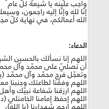
واجب علينه يا شيعة كلّ عام
إنّا لله وإنّا إليه راجعون، وسي
الله أعمالكم، في نهاية كلّ مج
الدعاء:
اللهم إنا نسألك بالحسين الشهي
أن تصليّ على محمّد وآل محمد (
وتعجّل فرج محمّد وآل محمّد (يا 
اللهم وفقّنا لطاعتك وجنبنا معص
اللهم ارزقنا شفاعة نبيّك وأهل ب
اللهم إحفظ إمامنا الخامنئي (دام
اللهم ارحم شهداءنا (يا الله)،