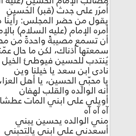
مصائب الإمام الحسين (عليه ا
أُمرُر على جدث (قبر) الحُسينِ وُ
يقول من حضر المجلس: رأينا دم
أمره الإمام (عليه السلام) بال
أن تسمع مصيبةً واحدةً من مصا
سمعتها أذناك، لكن ما حال عمّ
يُنتدب للحسين فيوطئ الخيل 
نادى ابن سعد يا خيلنا وين
يا محبّي الحسين، يا أهل العزا
أنه الوالده والقلب لهفان واد
أويلي على ابني المات عط
آه آه آه
مني الوالده يحسين يبني 
أسعدني على ابني يالتحبني