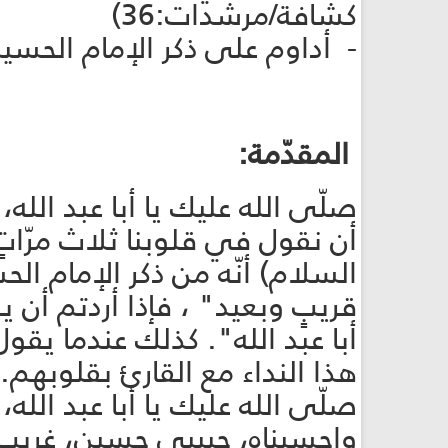
كشافة/مرشدات:36)
- أداوم على ذكر الإمام الحسين (علي
المقدّمة:
صلّى الله عليك يا أبا عبد الله،
أن نقول في قلوبنا ثلاث مرّاتٍ 
السلام) أنّه من ذكر الإمام ال
قريبٍ وبعيد" ، فإذا أردتم أن
أبا عبد الله". كذلك عندما يقول
هذا النداء مع القارئ بقلوبهم.
صلّى الله عليك يا أبا عبد الله
واحسيناه، حبيبي حسين، غري