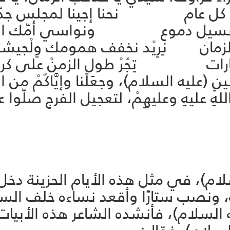
 ومِثِلْ كل عام نحنا إجينا لمجلس 
ي ونسيل دموع ونواسي أمّك الحزينة
 الزمان نِرِيْد نخفف همومك وِلْجيش
الثارات تِجُرْ طولِ الزمنْ على كربل
نِ (عليه السلام)، وجعَلَنا وإيَّاكُمْ من الط
اللهِ عليهِ وعليهِمْ، لتعجيل الفرج صلّو
لام)، في مثل هذه الأيام الحزينة دخل
ه، ونصب ستارًا وأقعد نساءه خلف الس
 السلام)، فأنشده الشاعر هذه الأبيا