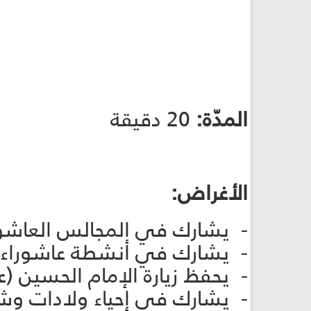
المدّة:
20 دقيقة
الأغراض:
- يشارك في المجالس العاشورائيّة ال
- يشارك في أنشطة عاشوراء. (أشبال/زهرات:
- يحفظ زيارة الإمام الحسين (عل