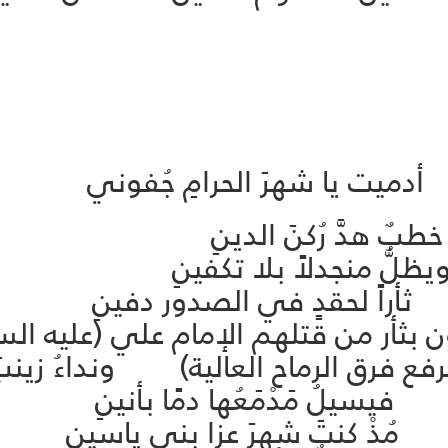
ميت يا شهرَ الحرامِ جُفوني
طبٌ هدَّ رُكنَ الدينِ
ظلُّ منجدلاً بلا تكفينِ
هُ ثأراً لحقدٍ في الصدور دفينِ
ون بثأر من قتلهم الإمام علي (عليه ال
سُهُ (يرفع فرق الرماح العالية) ونداءُ زي
يسيلُ مَدْمَعُها دمًا بأنينِ
تي مُذْ كنتَ شهرَ عزا بني ياسينِ