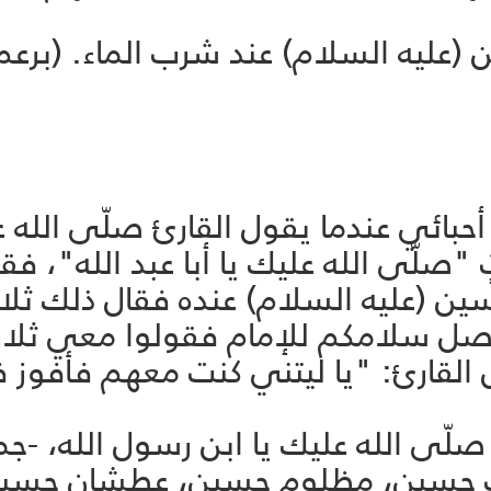
ه السلام) عند شرب الماء. (برعم: 24، برعمة: 
 أحبائي عندما يقول القارئ صلّى الله ع
"صلّى الله عليك يا أبا عبد الله"، فقد
حسين (عليه السلام) عنده فقال ذلك ثلاث
 يصل سلامكم للإمام فقولوا معي ثلاث
 القارئ: "يا ليتني كنت معهم فأفوز فوز
، صلّى الله عليك يا ابن رسول الله، -جم
ب حسين، مظلوم حسين، عطشان حسين،