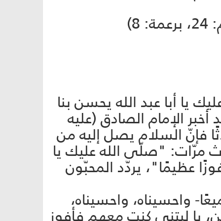
8)
ليك يا أبا عبد الله يحسن بنا
 أخبر الإمام الصادق (عليه
ًا فإنّ السلام يصل إليه من
 مرّات: "صلّى الله عليك يا
ًا عظيمًا"، يردّد المحبّون
يعًا- واحسيناه، واحسيناه،
 يا ليتني كنت معهم فأفوز