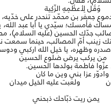
لسلام)، فقال:
قُل لِأعظُمِهِ الزّكِية
وع جعفر بن محمّد تنحدر على خدّيه، و
إمساك فأمسك؛ سيّدي يا أبا عبد الله، ي
ئب جدّك الحسين (عليه السلام)، مصيب
تك زينب أمّ المصائب، حينما سمعت ند
صدره وظهره، يا خيل الله اركبي ود
 من يركب يرض ضلوع الحسين
، عزّوا فاطمة بولدها الحسين.
وّر عزا بني وين ما كان
شان ولعبت عليه الخيل ميدان
يمن ريت ذبّاحك ذبحني