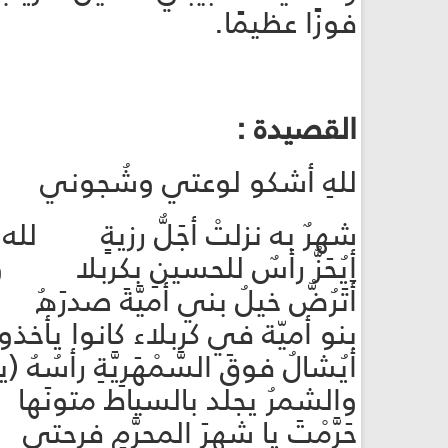
فوزًا عظيمًا.
القصيدة :
للهِ أشكو لوعتي وشُجوني أد
شهرٌ به نزلتْ أجَلُّ رزيةٍ لله خ
أيُحَزُّ رأسٌ للحسينِ بكربلا وي
أَتَرُضُّ خيلُ بني أميَّةَ صدرَ
بنو أميّة في كربلاء كانوا يأخذ
أيُشالُ فوقَ السَّمْهَرِيَّةِ رأ
والشمرُ يجلد بالسياط متونَها ف
حَرَّمْتَ يا شهرَ المحرَّمِ فرح