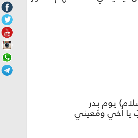
سلام) يوم بدر
نبَ يا أخي ومُعيني