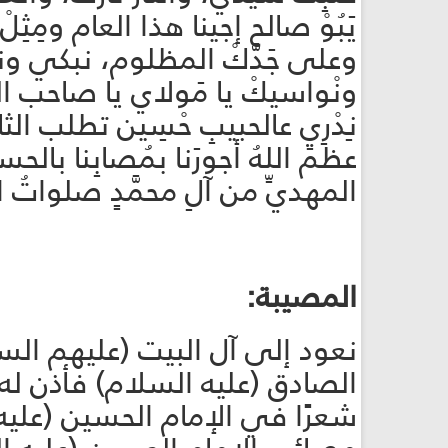
يَبُوْ صالح إجينا هذا العام
وعلى جَدَّكْ المظلوم، نبك
ونْواسيكْ يا مَولاي يا صاحب
نِدْرِي عالحبيبِ حْسِين تطلب 
عظمَ اللهُ أجورَنا بمُصابِنا بالحسي
المهديِّ من آلِ محمَّدٍ صلواتُ 
المصيبة:
نعود إلى آل البيت (عليهم الس
الصادق (عليه السلام) فأذن ل
شعرًا في الإمام الحسين (عليه