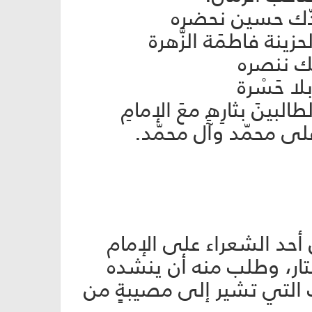
جدّك حسين نحضره
 فاطمَة الزَّهرة
ك ننصره
ا حَسْرة
البينَ بثارِهِ معَ الإمامِ
ا على محمّد وآل محمّد.
 أحد الشعراء على الإمام
تار، وطلب منه أن ينشده
ت التي تشير إلى مصيبةٍ من