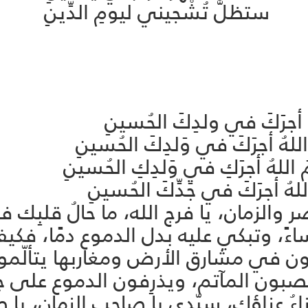
 ستظلُّ تُشْجيني ليومِ الدِّينِ
ُ أجرَكَ في ولدِكَ الحُسينِ
للهُ أجرَكَ في وَلدِكَ الحُسينِ
اللهُ أجرَكِ في وَلدِكِ الحُسينِ
هُ أجرَكَ في جَدِّكَ الحُسينِ
الزمان، يا فرج الله، ما حالُ قلبِك ف
ساءً، وتبكي عليه بدل الدموع دمًا، فك
حبّون في مشارق الأرض ومغاربها يتألّمو
صبون المآتم، ويذرِفون الدموع على ج
عزاءُ عزاؤك، سيّدي يا صاحب الزمان، يا