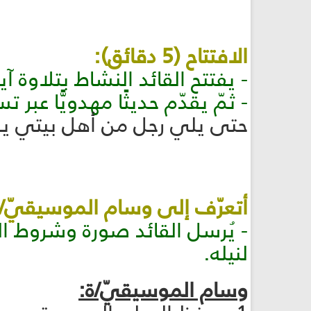
الافتتاح (5 دقائق):
- يفتتح القائد النشاط بتلاوة آي
- ثمّ يقدّم حديثًا مهدويًّا عبر
حتى يلي رجل من أهل بيتي 
أتعرّف إلى وسام الموسيقيّ/ة (5 دقائ
- يُرسل القائد صورة وشروط 
لنيله.
وسام الموسيقيّ/ة: