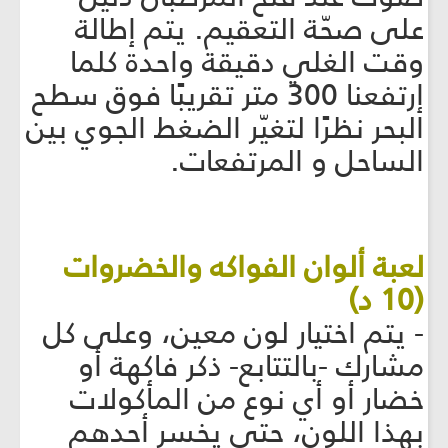
على صحّة التعقيم. يتم إطالة
وقت الغلي دقيقة واحدة كلما
إرتفعنا 300 متر تقريبًا فوق سطح
البحر نظرًا لتغيّر الضغط الجوي بين
الساحل و المرتفعات.
لعبة ألوان الفواكه والخضروات
(10 د)
- يتم اختيار لون معين، وعلى كل
مشارك -بالتتابع- ذكر فاكهة أو
خضار أو أي نوع من المأكولات
بهذا اللون، حتى يخسر أحدهم