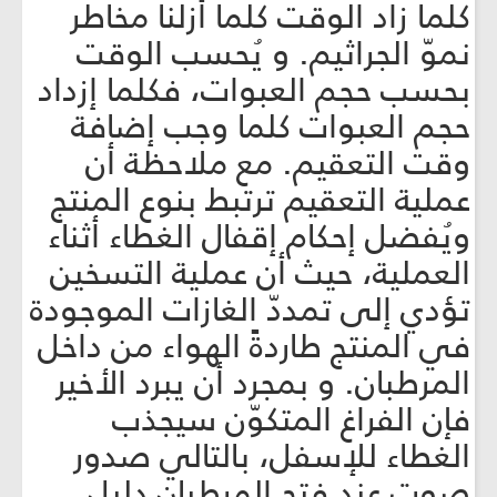
كلما زاد الوقت كلما أزلنا مخاطر
نموّ الجراثيم. و يُحسب الوقت
بحسب حجم العبوات، فكلما إزداد
حجم العبوات كلما وجب إضافة
وقت التعقيم. مع ملاحظة أن
عملية التعقيم ترتبط بنوع المنتج
ويُفضل إحكام إقفال الغطاء أثناء
العملية، حيث أن عملية التسخين
تؤدي إلى تمددّ الغازات الموجودة
في المنتج طاردةً الهواء من داخل
المرطبان. و بمجرد أن يبرد الأخير
فإن الفراغ المتكوّن سيجذب
الغطاء للإسفل، بالتالي صدور
صوت عند فتح المرطبان دليل