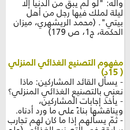
وآله: "لو لم يبقَ من الدنيا إلا
ليلة لملك فيها رجل من أهل
بيتي". (محمد الريشهري، ميزان
الحكمة، ج1، ص 179)
مفهوم التصنيع الغذائي المنزلي
( 15د)
- يسأل القائد المشاركين: ماذا
نعني بالتصنيع الغذائي المنزلي؟
- يأخذ إجابات المشاركين،
ويناقشها بناءً على ما ورد أدناه.
- ثمّ يسألهم إذا ما كان لهم تجارب
سابقة في التصنيع الغذائي (ولو