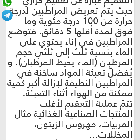
التعقيم عبارة عن تعقيم حراري
حيث يتمّ تعريض المراطبين لدرجة
حرارة من 100 درجة مئوية وما
فوق لمدة أقلها 5 دقائق. فتوضع
المراطبين في إناء يحتوي على
الماء بنسبة ثلث إلى ثلثي حجم
المرطبان (الماء يحيط المرطبان). و
يُفضلّ تعبئة المواد ساخنة في
المراطبين النظيفة لإزالة أكبر كمية
ممكنة من الهواء أثناء التعبئة.
تتمّ عملية التعقيم لأغلب
المنتجات الصناعية الغذائية مثال
المربيات، مهروس الزيتون،
المخللات...