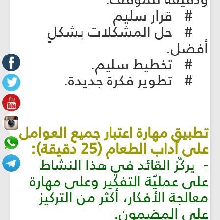
# قرار سليم
# حل المشكلات بشكلٍ
أفضل.
# تخطيط سليم.
# تطوير فكرة جديدة.
تطبيق مهارة اعتبار جميع العوامل
على آداب الطعام (25 دقيقة):
- يركّز القائد في هذا النشاط
على عمليّة التفكير وعلى مهارة
معالجة الأفكار، أكثر من التركيز
على المضمون.