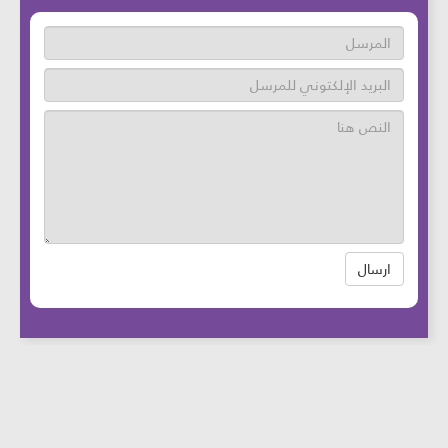
ارسال
عدد زوار الموقع: 46668286 آخر تحديث:
2025-