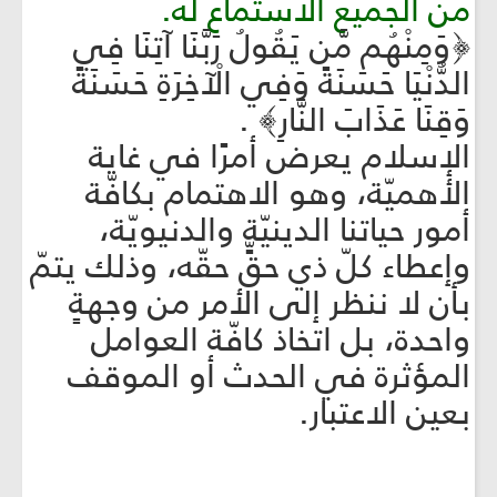
من الجميع الاستماع له.
﴿وَمِنْهُم مَّن يَقُولُ رَبَّنَا آتِنَا فِي
الدُّنْيَا حَسَنَةً وَفِي الْآخِرَةِ حَسَنَةً
وَقِنَا عَذَابَ النَّارِ﴾ .
الإسلام يعرض أمرًا في غاية
الأهميّة، وهو الاهتمام بكافّة
أمور حياتنا الدينيّة والدنيويّة،
وإعطاء كلّ ذي حقٍّ حقّه، وذلك يتمّ
بأن لا ننظر إلى الأمر من وجهةٍ
واحدة، بل اتخاذ كافّة العوامل
المؤثرة في الحدث أو الموقف
بعين الاعتبار.