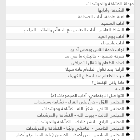
مرحلة الكشافة والمرشدات
الصّدقة وآدابها
لعبة هادفة، آداب الصداقة..
آداب المسجد
النشاط العاشر - آداب التعامل مع المعلّم والقائد - البراعم
آداب يوم العيد
آداب عاشوراء
ثواب خدمة الناس وبعض آدابها
صرخة كشفية - هالبحارة ما في منا
اعداد الطعام وانتقال الأمراض
الراحة بعد تناول الطعام عادة سيئة
تبريد الطعام عند انقطاع الكهرباء
ماذا يأكل الإنسان؟
الزينة
التواصل الإجتماعي- آداب المجموعات (2)
المجلس الأوّل - حيَّ على العزاء - كشّافة ومرشدات
المجلس الثاني - شكرًا الله - كشّافة ومرشدات
المجلس الثالث - بيوت الله - الكشّافة والمرشدات
المجلس الرابع - انشر كتابك - الكشّافة والمرشدات
المجلس الخامس - الخامنئي وليّنا - الكشّافة والمرشدات
المجلس السادس - بين أصحاب الحسين (عليه السلام) وأنصار