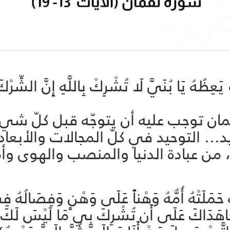
ُوَ يَعِظُهُ يَا بُنَيَّ لَا تُشْرِكْ بِاللَّهِ إِنَّ
ان توجب عليه أن يتوجّه قبل كلّ شي‏
. التوحيد في كلّ المجالات والأبعاد، 
 من عبادة الدنيا والمنصب والهوى وأم
ِ حَمَلَتْهُ أُمُّهُ وَهْناً عَلَى وَهْنٍ وَفِصَالُهُ 
 جَاهَدَاكَ عَلَى أَن تُشْرِكَ بِي مَا لَيْسَ لَكَ بِ