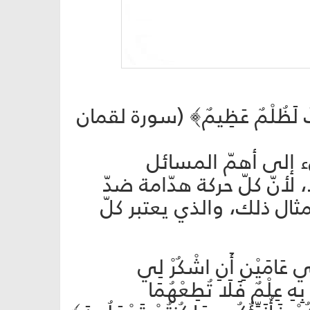
 الشِّرْكَ لَظُلْمٌ عَظِيمٌ﴾ (سورة لقمان
ء إلى أهمّ المسائل
لأنّ كلّ حركة هدّامة ضدّ
ثال ذلك، والذي يعتبر كلّ
فِي عَامَيْنِ أَنِ اشْكُرْ لِي
هِ عِلْمٌ فَلَا تُطِعْهُمَا