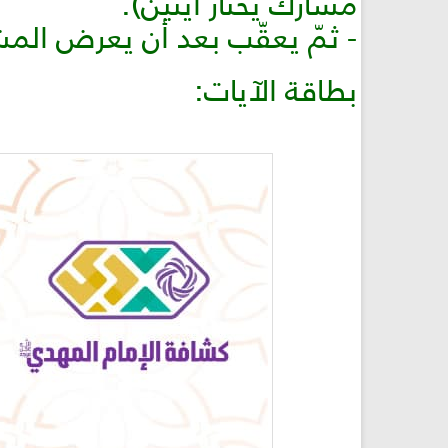
مشارك يختار آيتين).
- ثمّ يعقّب بعد أن يعرض المش
بطاقة الآيات: