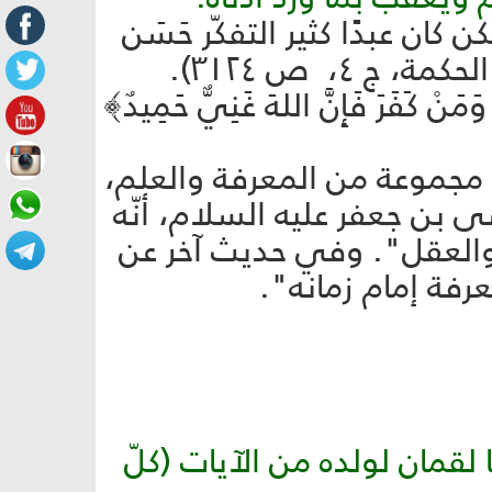
 كان عبدًا كثير التفكّر حَسَن
٤، ص ٣١٢٤).
 وَمَنْ كَفَرَ فَإِنَّ اللهَ غَنِيٌّ حَمِيدٌ﴾
نت مجموعة من المعرفة والعلم،
 بن جعفر عليه السلام، أنّه
والعقل". وفي حديث آخر عن
رفة إمام زمانه".
لقمان لولده من الآيات (كلّ