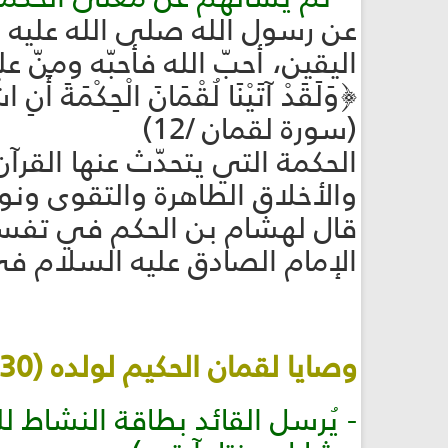
عن رسول الله صلى الله عليه وآله
اليقين، أحبّ الله فأحبّه ومنّ عليه
﴿وَلَقَدْ آتَيْنَا لُقْمَانَ الْحِكْمَةَ أَنِ ا
(سورة لقمان /12)
الحكمة التي يتحدّث عنها القرآ
والأخلاق الطاهرة والتقوى ونو
قال لهشام بن الحكم في تفسير
الإمام الصادق عليه السلام في 
وصايا لقمان الحكيم لولده (30د)
- يُرسل القائد بطاقة النشاط 