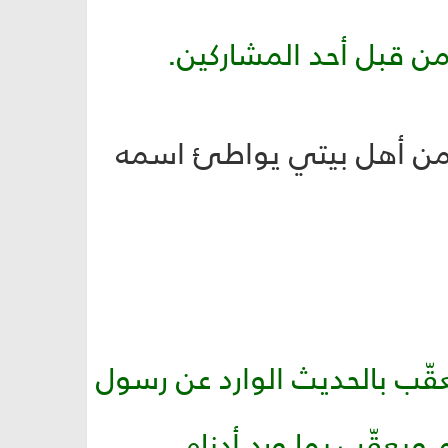
تح النشاط بتلاوة آيات مباركة من سورة لقمان (الآيات 12- 20) من قبل أحد المشاركين.
ل من أهل بيتي يواطئ اسمه
عقّب بالحديث الوارد عن رسول
 ويعقّب بما ورد أدناه.