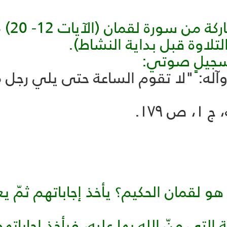
- يُفت
تلاوة قبل بداية النشاط).
ر تسجيلٍ صوتي:
وآله: "لا تقوم الساعة حتى يلي رج
١٧٩.
و لقمان الحكيم؟ يأخذ إجاباتهم ثمّ ي
تي منّ الله بها عليه، فيأخذ إجاباتهم