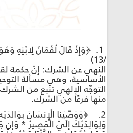
1. ﴿وَإِذْ قَالَ لُقْمَانُ لِابْنِهِ وَه
/13)
النهي عن الشرك: إنّ حكمة لقم
الأساسية، وهي مسألة التوحيد..
التوجّه الإلهي تنبع من الشرك،
منها فرعًا من الشرك.
2. ﴿وَوَصَّيْنَا الْإِنسَانَ بِوَالِدَيْه
وَلِوَالِدَيْكَ إِلَيَّ الْمَصِيرُ * وَإِن