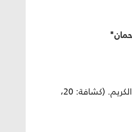
حمان"
يعدّد أربعًا من وصايا لقمان عليه السلام لولده كما وردت في القرآن الكريم. (كشافة: 20،