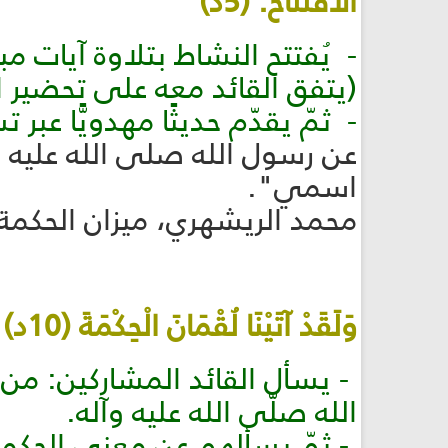
الافتتاح: (5د)
(يتفق القائد معه على تحضير ال
- ثمّ يقدّم حديثًا مهدويًّا عب
عن رسول الله صلى الله عليه 
اسمي".
محمد الريشهري، ميزان الحكمة، ج ١، ص 
وَلَقَدْ آتَيْنَا لُقْمَانَ الْحِكْمَةَ (10د)
- يسأل القائد المشاركين: من ه
الله صلّى الله عليه وآله.
- ثمّ يسألهم عن معنى الحكمة ال