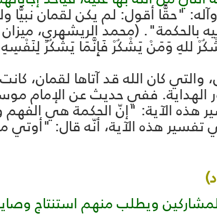
: "حقًّا أقول: لم يكن لقمان نبيًّا ولكن
 بالحكمة". (محمد الريشهري، ميزان الحكمة، ج 
شْكُرْ للهِ وَمَنْ يَشْكُرْ فَإِنَّمَا يَشْكُرُ لِنَفْسِهِ
ن، والتي كان الله قد آتاها لقمان، كا
ر الهداية. ففي حديث عن الإمام موسى
 هذه الآية: "إنّ الحكمة هي الفهم 
تفسير هذه الآية، أنّه قال: "أوتي مع
للمشاركين ويطلب منهم استنتاج وصايا 