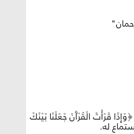
حمان"
وَإِذَا قَرَأْتَ الْقُرْآَنَ جَعَلْنَا بَيْنَكَ
الاستماع له.