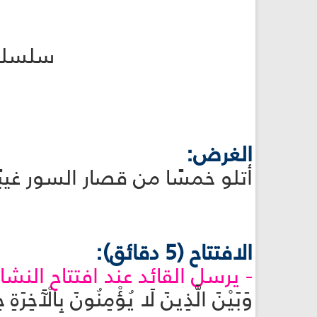
سلسلة 
الغرض:
أتلو خمسًا من قصار السور غيبًا. (برعم: 21،
الافتتاح (5 دقائق):
- يرسل القائد عند افتتاح النشاط 
وَبَيْنَ الَّذِينَ لَا يُؤْمِنُونَ بِال