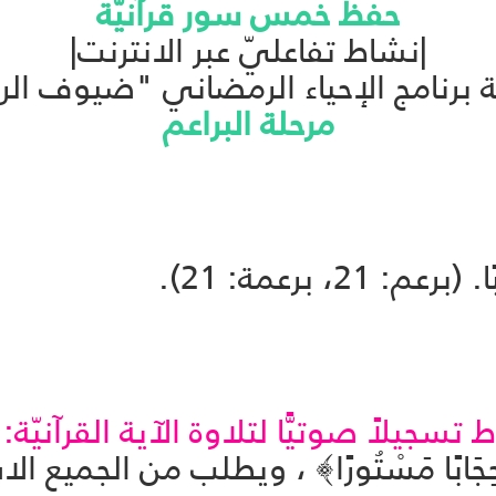
حفظ خمس سور قرآنيّة
|نشاط تفاعليّ عبر الانترنت|
برنامج الإحياء الرمضاني "ضيوف الر
مرحلة البراعم
 برعمة: 21).
تسجيلاً صوتيًّا لتلاوة الآية القرآنيّة:
﴿
ْآَخِرَةِ حِجَابًا مَسْتُورًا﴾ ، ويطلب من الجميع 