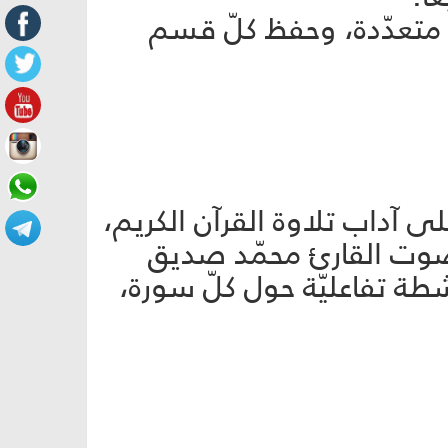
تعدّدة، وحفظ كلّ قسم
ى آداب تلاوة القرآن الكريم،
وت القارئ محمّد صديق
ة تفاعليّة حول كلّ سورة،