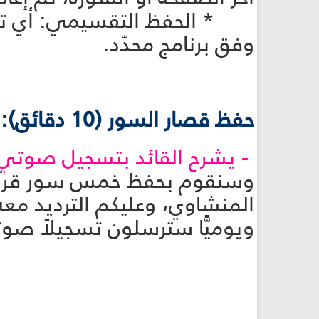
* الحفظ التقسيمي: أي تقسي
وفق برنامج محدّد.
حفظ قصار السور (10 دقائق):
- يشرح القائد بتسجيل صوتي
وسنقوم بحفظ خمس سور قرآني
المنشاوي، وعليكم الترديد معه
ويوميًّا سترسلون تسجيلاً صوتي