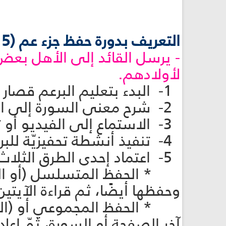
التعريف بدورة حفظ جزء عم (5 دقيقة):
- يرسل القائد إلى الأهل بعض
لأولادهم.
1- البدء بتعليم البرعم قصار السور.
2- شرح معنى السورة إلى البرعم.
3- الاستماع إلى الفيديو أو ترديد الآيات أمام البرعم أكثر من مرّة حتّى يتمكن من حفظها.
4- تنفيذ أنشطة تحفيزيّة للبرعم لتحفيزه ومساعدته على حفظ قصار السور.
5- اعتماد إحدى الطرق الثلاث للحفظ:
* الحفظ المتسلسل (أو المتتالي
وحفظها أيضًا، ثم قراءة الآيتي
* الحفظ المجموعي أو (الجَماعي
آخر الصفحة أو السورة، ثمّ إعا