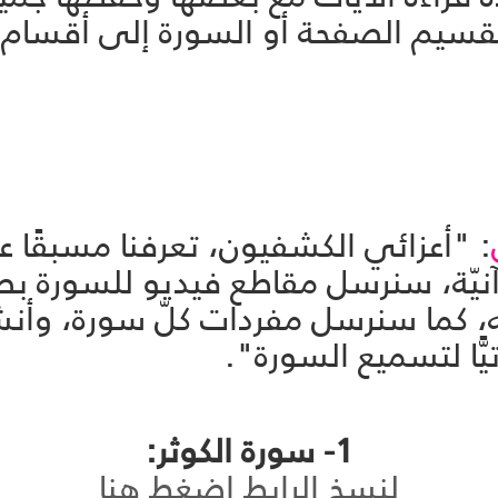
م الصفحة أو السورة إلى أقسام م
: "أعزائي الكشفيون، تعرفنا مسبقًا عل
ّة، سنرسل مقاطع فيديو للسورة بص
، كما سنرسل مفردات كلّ سورة، وأنشط
ًّا لتسميع السورة".
1- سورة الكوثر:
لنسخ الرابط اضغط هنا