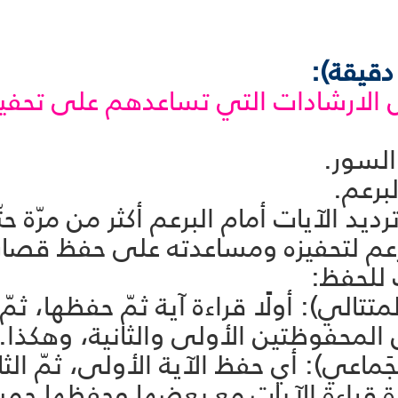
 الارشادات التي تساعدهم على تحفيظ
): أولًا قراءة آية ثمّ حفظها، ثمّ ال
ن المحفوظتين الأولى والثانية، وهكذا.
): أي حفظ الآية الأولى، ثمّ الثانية،
دة قراءة الآيات مع بعضها وحفظها جميعً