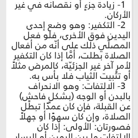
1- زيادة جزءٍ أو نقصانه في غير
الأركان.
2- التكفير: وهو وضع إحدى
اليدين فوق الأخرى، فلو فعل
المصلّي ذلك على أنّه من أفعال
الصلاة بطلت، أمَّا إذا كان التكفير
لأمرٍ آخر غير الجزئيّة، كالمرض مثلاً
أو تثبيت الثياب فلا بأس به.
3- الالتفات: وهو الانحراف
بالبدن أو الوجه (بشكلٍ فاحشٍ)
عن القبلة، فإن كان عمدًا تبطل
الصلاة، وإن كان سهوًا أو جهلاً
فصورتان: الأولى: إذا كان
الالتفات ما بين اليمين أو اليسار