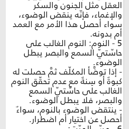
العقل مثل الجنون والسكر
والإغماء، فإنّه ينقض الوضوء،
سواء أحصل هذا الأمر مع العمد
أم بدونه.
5 - النوم: النوم الغالب على
حاسّتيّ السمع والبصر يبطل
الوضوء.
- إذا توضَّأ المكلّف ثمَّ حصلت له
كبوةٌ أو سِنةٌ مع عدم تحقّق النوم
الغالب على حاسّتيّ السمع
والبصر، فلا يبطل الوضوء.
- ينتقض الوضوء بالنوم، سواءٌ
أحصل عن اختيار أم اضطرار.
6 - مسّ الميّت: