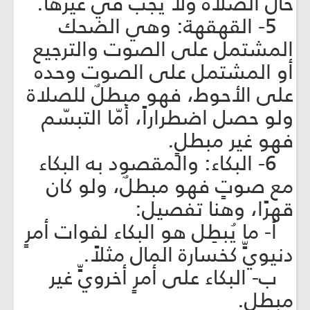
حال الصلاة ولا يجب في غيرها.
5- القهقهة: وهي الضحك
المشتمل على الصوت والترجيع
أو المشتمل على الصوت وحده
على الأحوط، فهو مبطلٌ للصلاة
ولو حصل اضطراراً، أمّا التبسّم
فهو غير مبطلٍ.
6- البكاء: والمقصود به البكاء
مع صوتٍ فهو مبطلٌ، ولو كان
قهرًا، وهنا تفصيل:
أ- ما يُبطِل هو البكاء لفوات أمرٍ
دنيويٍّ كخسارة المال مثلاً.
ب- البكاء على أمرٍ أخرويٍّ غير
مبطلٍ.