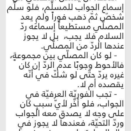
إسماع الجواب للمسلِّم، فلو سلَّم
شخصٌ ثمّ ذهب فوراً ولم يعد
المصلّي مستطيعاً إسماعَه ردّ
السلام فلا يجب، بل لا يجوز
عندها الردّ من المصلّي.
- لو كان المصلّي بين مجموعةٍ،
فالأحوط وجوبًا عدم الردّ إن كان
غيره يردّ حتّى لو شكّ في أنّه
يقصده أم لا.
- تجب الفوريّة العرفيّة في
الجواب، فلو أخّر لأيّ سببٍ كان
على وجه لا يصدق معه الجواب
وردّ التحيّة، فعندها لا يجوز في