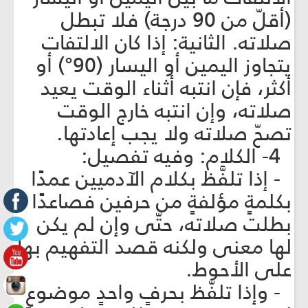
(أقلّ من 90 درجة) فلا تبطل
صلاته. الثانية: إذا كان الالتفات
يتجاوز اليمين أو اليسار (90°) أو
أكثر، فإن انتبه أثناء الوقت يعيد
صلاته، وإن انتبه خارج الوقت
تصحّ صلاته ولا يجب إعادتها.
4- الكلام: وفيه تفصيل:
- إذا تلفَّظ بكلام الآدميين عمدًا
بكلمةٍ مؤلفةٍ من حرفين فصاعدًا
بطلت صلاته، حتّى وإن لم يكن
لها معنى ولكنه قصد التفهيم بها
على الأحوط.
- وإذا تلفّظ بحرفٍ واحدٍ موضوعٍ