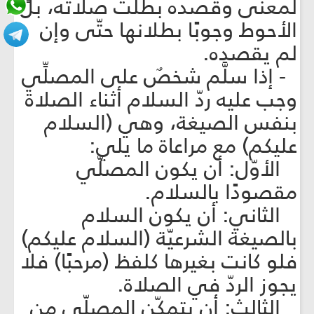
لمعنى وقصده بطلت صلاته، بل
الأحوط وجوبًا بطلانها حتّى وإن
لم يقصده.
- إذا سلَّم شخصٌ على المصلِّي
وجب عليه ردّ السلام أثناء الصلاة
بنفس الصيغة، وهي (السلام
عليكم) مع مراعاة ما يلي:
الأوّل: أن يكون المصلّي
مقصودًا بالسلام.
الثاني: أن يكون السلام
بالصيغة الشرعيّة (السلام عليكم)
فلو كانت بغيرها كلفظ (مرحبًا) فلا
يجوز الردّ في الصلاة.
الثالث: أن يتمكّن المصلّي من