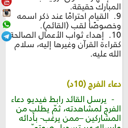
المبارك حقيقة.
9. القيام احترامًا عند ذكر اسمه
وخصوصًا لقب (القائم).
10. إهداء ثواب الأعمال الصالحة
كقراءة القرآن وغيرها إليه، سلام
الله عليه.
دعاء الفرج (10د)
- يرسل القائد رابط فيديو دعاء
الفرج لمشاهدته، ثمّ يطلب من
المشاركين –ممن يرغب- بأدائه
وإرساله عبر تسجيل صوتيّ.