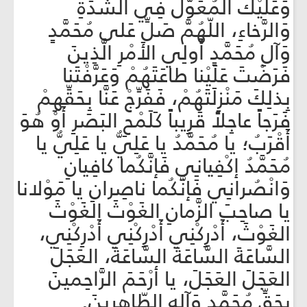
وَعَلَيْكَ المُعَوَّلُ فِي الشَّدِّةِ
وَالرَّخاءِ، اللّهُمَّ صَلِّ عَلى مُحَمَّدٍ
وَآلِ مُحَمَّدٍ أَولِي الأَمْرِ الَّذِينَ
فَرَضْتَ عَلَيْنا طاعَتَهُمْ وَعَرَّفْتَنا
بِذلِكَ مَنْزِلَتَهُمْ، فَفَرِّجْ عَنَّا بِحَقِّهِمْ
فَرَجاً عاجِلاً قَرِيباً كَلَمْحِ البَصَرِ أَوْ هُوَ
أَقْرَبُ؛ يا مُحَمَّدُ يا عَلِيُّ يا عَلِيُّ يا
مُحَمَّدُ إكْفِيانِي فَإنَّكُما كافِيانِ
وَانْصُرانِي فَإنَّكُما ناصِرانِ يا مَوْلانا
يا صاحِبَ الزَّمانِ الغَوْثَ الغَوْثَ
الغَوْثَ، أَدْرِكْنِي أَدْرِكْنِي أَدْرِكْنِي،
السَّاعَةَ السَّاعَةَ السَّاعَةَ، العَجَلَ
العَجَلَ العَجَلَ، يا أرْحَمَ الرَّاحِمينَ
بِحَقِّ مُحَمَّدٍ وَآلِهِ الطّاهِرِينَ.