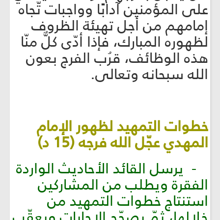
على المؤمنين آدابًا وواجبات تّجاه
إمامهم من أجل تهيئة الظروف
لظهوره المبارك، فإذا أدّى كلٌّ منّا
هذه الوظائف، قرُب الفرج بعون
الله سبحانه وتعالى.
خطوات التمهيد لظهور الإمام
المهدي عجّل الله فرجه (15 د)
- يرسل القائد الأحاديث الواردة
الفقرة ويطلب من المشاركين
استنتاج خطوات التمهيد من
خلالها، ثمّ يصحّح الإجابات ويعقّب