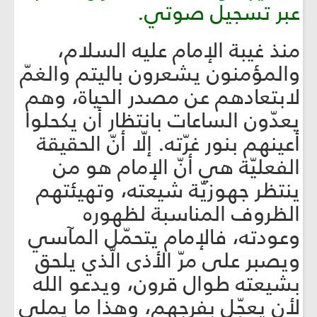
عبر تسجيل صوتي.
منذ غيبة الإمام عليه السلام،
والمؤمنون يشعرون باليتم والغمّ
لابتعادهم عن مصدر الحياة، وهم
يعدّون الساعات بانتظار أن يكحلوا
أعينهم بنور غرّته. إلّا أنّ الحقيقة
الفعليّة هي أنّ الإمام هو من
ينتظر جهوزيّة شيعته، وتهيئتهم
الظروف المناسبة لظهوره
وعودته، فالإمام يتحمّل المآسي
ويصبر على مرّ الأذى الّذي يلحق
بشيعته طوال قرون، ويدعو الله
لأن يعجّل بفرجهم، وهذا ما يملي