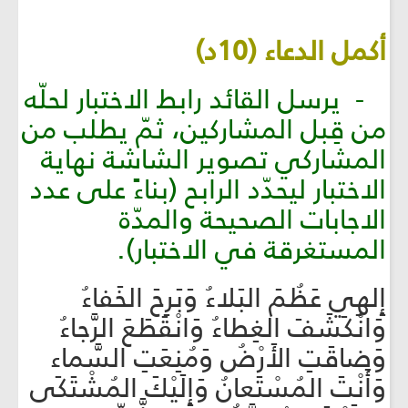
أكمل الدعاء (10د)
- يرسل القائد رابط الاختبار لحلّه
من قِبل المشاركين، ثمّ يطلب من
المشاركي تصوير الشاشة نهاية
الاختبار ليحدّد الرابح (بناءً على عدد
الاجابات الصحيحة والمدّة
المستغرقة في الاختبار).
إِلهِي عَظُمَ البَلاءُ وَبَرِحَ الخَفاءُ
وَانْكَشَفَ الغِطاءُ وَانْقَطَعَ الرَّجاءُ
وَضاقَتِ الأَرْضُ وَمُنِعَتِ السَّماء
وَأَنْتَ المُسْتَعانُ وَإِلَيْكَ المُشْتَكَى