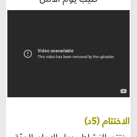
الاختتام (5د)