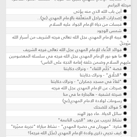
مرحلة البراعم
أين باب الله الذي منه يؤتى
إصدارات المراحل المتعلِّقة بالإمام المهدي (عج)..
قبسات من حياة الإمام الجواد عليه السلام
شمس الوجود
غيبة الإمام المهدي عجل الله تعالى فرجه الشريف من أسرار الله
عزّوجلّ
فوائد الدُّعاء للإمام المهدي عجل الله تعالى فرجه الشريف
ما هو دور الإمام المهدي عجل الله فرجه في سلسلة المعصومين
عليهم السلام وضمن حلقة إقامة الحجة على الناس؟
قصة "حُلُم اللقاء" - ونراك حكايتنا
"الحلّاق" - ونراك حكايتنا
"لقاءٌ في مسجد جمكران" - ونراك حكايتنا
صرخات عن الإمام المهدي عجل الله فرجه
صرخة كشفية - هالبحارة ما في منا
رسومات لولادة الامام المهدي(عج)
5 فوائد للضحك
سائل الحياة..ماء جوز الهند
نشاط تدريب عن بعد "الحرب الناعمة"
فكرة: "مهرجان في حضرة المهدي" - نشاط مباراة "تجربة مميّزة"
كيف تحيي ذكرى ولادة الإمام المهدي (عجّل الله فرجه)؟