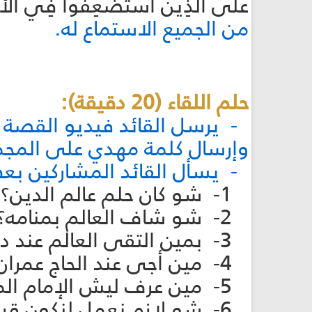
عَلَى الَّذِينَ اسْتُضْعِفُوا فِي الْأَرْضِ
من الجميع الاستماع له.
حلم اللقاء (20 دقيقة):
- يرسل القائد فيديو القصة ا
وإرسال كلمة مهدي على المجموع
- يسأل القائد المشاركين بع
1- شو كان حلم عالم الدين؟
2- شو شاف العالم بمنامه؟
3- بمين التقى العالم عند دكان الحاج عمران؟
4- مين أجى عند الحاج عمران؟ وشو كان بدها؟
5- مين عرف ليش الإمام المهدي كان حد دكان الحاج عمران؟
6- شو لازم نعمل لنكون قراب من الإمام، أولا الإمام قريب مننا؟