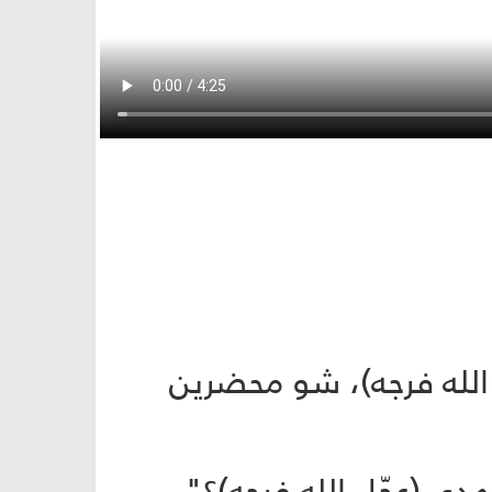
 (عجّل الله فرجه)، شو محضرين
ي (عجّل الله فرجه)؟".