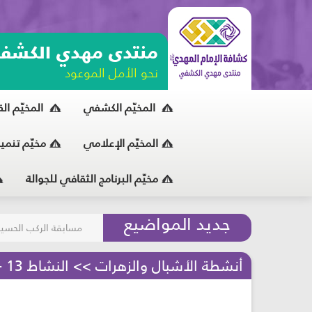
منتدى مهدي الكشف
نحو الأمل الموعود
المخيّم الكشفي
المخيّم ال
المخيّم الإعلامي
مخيّم تنمي
مخيّم البرنامج الثقافي للجوالة
المحافظة على البيئة
نصائح للحصول على إ
التصحر في لبنان: تحد
جديد المواضيع
مسابقة الركب الحسين
أنشطة الأشبال والزهرات >> النشاط 13 - الإمام المهدي (عجّل الله فرجه) يساعدنا في غيبته - مرحلة الأشبال والزهرات
مخاطر الإدمان على الأ