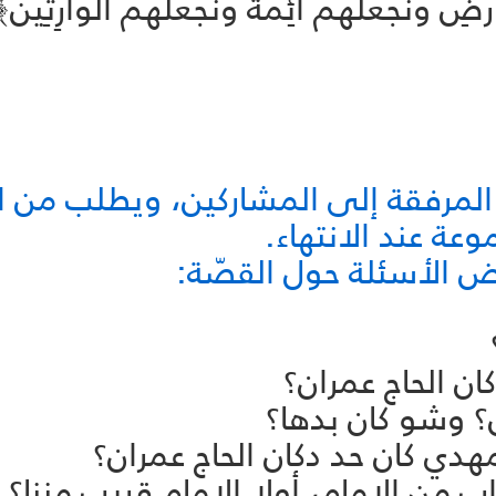
 وَنَجْعَلَهُمْ أَئِمَّةً وَنَجْعَلَهُمُ الْوَارِثِين
لمرفقة إلى المشاركين، ويطلب من ا
ة عند الانتهاء.
ض الأسئلة حول القصّة: