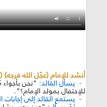
أنشد للإمام (عجّل الله فرجه) (15 دقيقة):
- يسأل القائد:
للإحتفال بمولد الإمام؟".
- يستمع القائد إلى إجابات ا
- ثمّ يسأل:
"مين بحب يشاركن