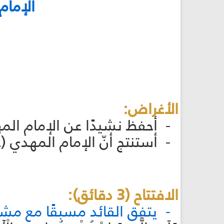
الإمام
الأغراض:
- أحفظ نشيدًا عن الإمام المهدي (عجّ
- أستنتج أنّ الإمام المهدي (عجّل ال
الافتتاح (3 دقائق):
- يتفق القائد مسبقًا مع مشار