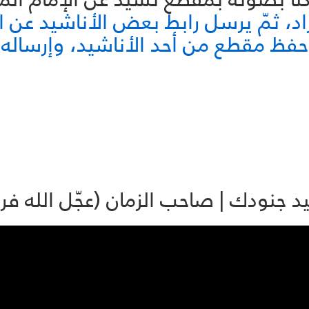
، ثمّ يرسل رابط بعض الأناشيد عن الإ
فظ مقطع من أحد الأناشيد، وإرساله 
 جنودك | صاحب الزمان (عجّل الله فر