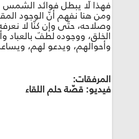
فهذا لا يبطل فوائد الشمس ا
ومن هنا نفهم أنّ الوجود المق
وصلاحه، حتّى وإن كنّا لا نعرفه 
الخلق، ووجوده لطفٌ بالعباد وأم
وأحوالهم، ويدعو لهم، ويساع
المرفقات:
فيديو: قصّة حلم اللقاء