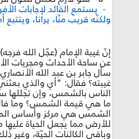
- يستمع القائد لإجابات الأفراد
ولكنّه قريب منّا، يرانا، ويتتبع 
إنّ غيبة الإمام (عجّل الله فرجه
عن ساحة الأحداث ومجريات الأم
سأل جابر بن عبد الله الأنصاري
غيبته؟ فقال: "أي والذي بعثني 
الناس بالشمس، وإن تجللها س
ما هي قيمة الشمس؟ وما فائد
الشمس هي مركز وأساس المجم
للأرض مما يجعل الحياة عليها م
وباقي الكائنات الحيّة، وغير ذ