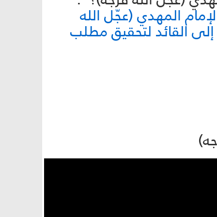
مام المهدي (عجّل الله
إلى القائد لتحقيق مطلب
جه)