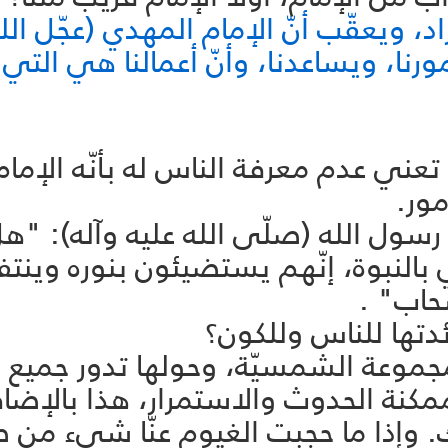
، ويعقّب أنّ الإمام المهدي (عجّل الله
أمورنا، ويساعدنا، وأنّ أعمالنا هي التي ت
) تعني عدم معرفة الناس له بأنّه الإمام 
ور.
 رسول الله (صلّى الله عليه وآله): "ه
بالنبوة، إنّهم يستضيئون بنوره وينتف
حاب" .
تها للناس وللكون؟
وعة الشمسيّة، وحولها تدور جميع 
مكنة الحدوث والاستمرار، هذا بالإضافة
لك. وإذا ما حجبت الغيوم عنّا شيء من