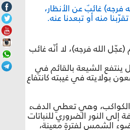
 فرجه) غائبٌ عن الأنظار،
قرّبنا منه أو تبعدنا عنه.
(عجّل الله فرجه)، لا أنّه غائب
ل ينتفع الشيعة بالقائم في
عون بولايته في غيبته كانتفاع
الكواكب، وهي تعطي الدفء
 إلى النور الضروري للنباتات
 ضوء الشمس لفترةٍ معينة،