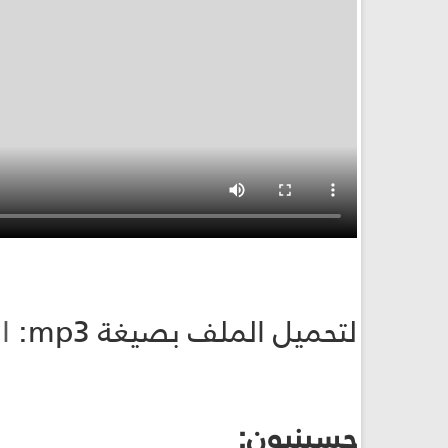
لتحميل الملف بصيغة mp3:
ا
حسينيون: