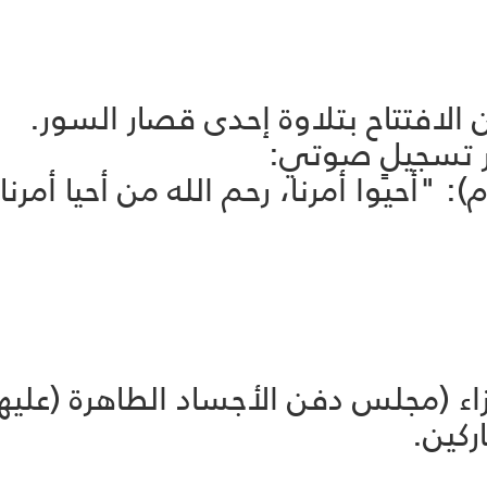
 الافتتاح بتلاوة إحدى قصار السور.
بر تسجيلٍ صوتي:
: "أحيوا أمرنا، رحم الله من أحيا أمر
اء (مجلس دفن الأجساد الطاهرة (عليهم
كين.