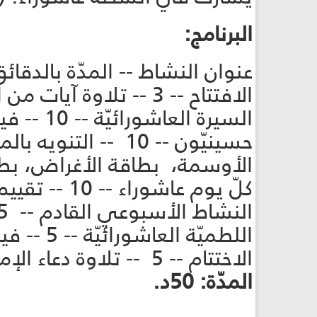
البرنامج:
عنوان النشاط -- المدّة بالدقائق
الافتتاح -- 3 -- تلاوة آيات من القرآن الكريم + حديث شريف
السيرة العاشورائيّة -- 10 -- فيديو مجلس دفن الأجساد الطاهرة (عليهم السلام)
حسينيّون -- 10 --
الأوسمة، بطاقة الأغراض، بطا
كلّ يوم عاشوراء -- 10 -- تقييم الأنشطة عبر تسجيل صوتي، رسائل نصيّة
النشاط الأسبوعي القادم -- 5 -- تسجيل صوتي، رسالة نصية
اللطميّة العاشورائيّة -- 5 -- فيديو
الاختتام -- 5 -- تلاوة دعاء الإمام الحجّة (عجّل الله فرجه)
المدّة: 50د.