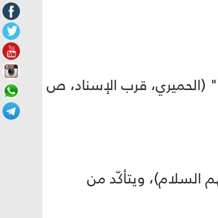
نا" (الحميري، قرب الإسناد، ص
 السلام)، ويتأكّد من