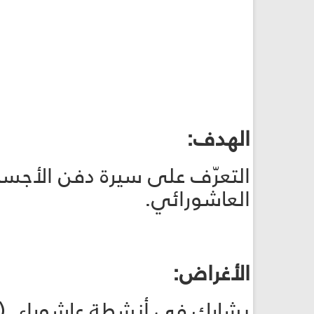
الهدف:
التعرّف على سيرة دفن الأجساد
العاشورائي.
الأغراض:
يشارك في أنشطة عاشوراء. (الأشبال 39/ ا