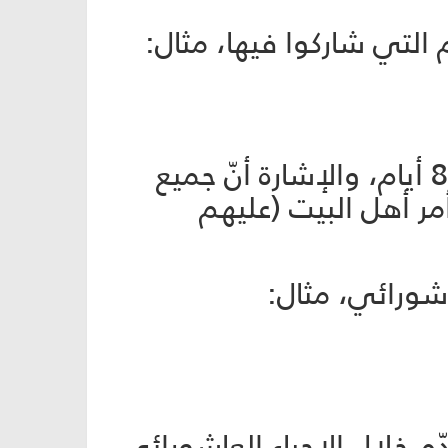
 التي شاركوا فيها، مثال:
ويفضّل اعلان عن جوائز وسحب بالقرعة أسماء الذين شاركوا أكثر من 8 أيام، والإشارة أنّ جميع
مر أهل البيت (عليهم
اشورائي، مثال:
م خلال الإحياء العاشورائي،