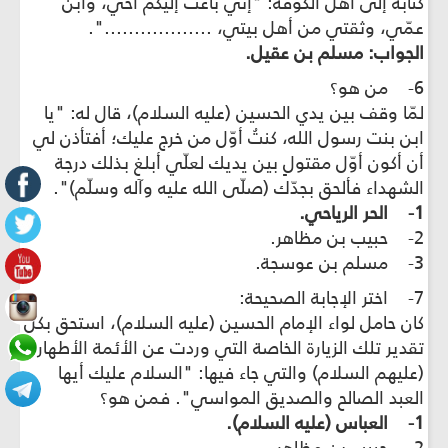
كتابه إلى أهل الكوفة: "إنّي باعثٌ إليكم أخي، وابن
عمّي، وثقتي من أهل بيتي، ..................".
الجواب: مسلم بن عقيل.
6- من هو؟
لمّا وقف بين يدي الحسين (عليه السلام)، قال له: "يا
ابن بنت رسول الله، كنتُ أوّل من خرج عليك؛ أفتأذن لي
أن أكون أوّل مقتولٍ بين يديك لعلّي أبلغ بذلك درجة
الشهداء فألحق بجدّك (صلّى الله عليه وآله وسلّم)".
1- الحر الرياحي.
2- حبيب بن مظاهر.
3- مسلم بن عوسجة.
7- اختر الإجابة الصحيحة:
كان حامل لواء الإمام الحسين (عليه السلام)، استحق بكلّ
تقدير تلك الزيارة الخاصة التي وردت عن الأئمة الأطهار
(عليهم السلام) والتي جاء فيها: "السلام عليك أيها
العبد الصالح والصديق المواسي". فمن هو؟
1- العباس (عليه السلام).