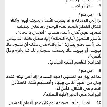
2- حبيب بن مظاهر.
3- الحرّ الرياحي.
8- من هو؟
برز إلى المعركة وراح يضرب الأعداء بسيف أبيه، وأثناء
القتال انقطع شسع نعله اليسرى، فانحنى ليصلحه،
فضربه لعين ٌعلى رأسه، فصاح: "أدركني يا عمّاه".
فأسرع الحسين (عليه السلام) إليه فقتل قاتله، ثمّ جلس
عند رأسه وهو يقول: "عزّ والله على عمّك أن تدعوه فلا
يُجيبك، أو يجيبك فلا ينفعك، صوتٌ والله كثر واتره وقلّ
ناصره".
الجواب: القاسم (عليه السلام).
9- من هو؟
لما لم يبقَ مع الحسين (عليه السلام) إلا أهل بيته. تقدّم
وكان من أصبح الناس وجهًا، وأحسنهم خُلُقًا، فاستأذن
الإمام في القتال، فأذن له.
الجواب: علي الأكبر (عليه السلام).
10- اختر الإجابة الصحيحة: كم كان عمر الامام الحسين