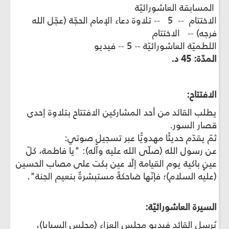
المسابقة العاشورائيّة
الاختتام -- 5 -- تلاوة دعاء الإمام الحجّة (عجّل الله
فرجه) -- الاختتام
اللطميّة العاشورائيّة -- 5 -- فيديو
المدّة: 45 د.
الافتتاح:
يطلب القائد من أحد المشاركين الافتتاح بتلاوة إحدى
قصار السور.
ثمّ يقدّم حديثًا مهدويًّا عبر تسجيلٍ صوتي:
عن رسول الله (صلّى الله عليه وآله): "يا فاطمة، كلّ
عينٍ باكية يوم القيامة إلّا عين بكت على مصاب الحسين
(عليه السلام)؛ فإنّها ضاحكةٌ مستبشرةٌ بنعيم الجنة".
السيرة العاشورائيّة:
يُرسل القائد فيديو مجلس العزاء (مجلس السبايا)،