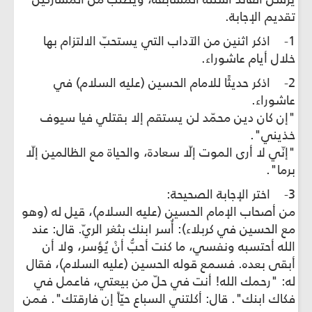
تقديم الإجابة.
1- اذكر اثنين من الآداب التي يستحبّ الالتزام بها
خلال أيام عاشوراء.
2- اذكر حديثًا للامام الحسين (عليه السلام) في
عاشوراء.
"إن كان دين محمّد لن يستقم إلا بقتلي فيا سيوف
خذيني".
"إنّي لا أرى الموت إلّا سعادة، والحياة مع الظالمين إلّا
برما".
3- اختر الإجابة الصحيحة:
من أصحاب الإمام الحسين (عليه السلام)، قيل له (وهو
مع الحسين في كربلاء): أُسر ابنك بثغر الريّ. قال: عند
الله أحتسبه ونفسي، ما كنت أحبُّ أنْ يُؤسر، ولا أن
أبقى بعده. فسمع قوله الحسين (عليه السلام)، فقال
له: "رحمك الله! أنت في حلّ من بيعتي، فاعمل في
فكاك ابنك". قال: أكلتني السباع حيّاً إن فارقتك". فمن