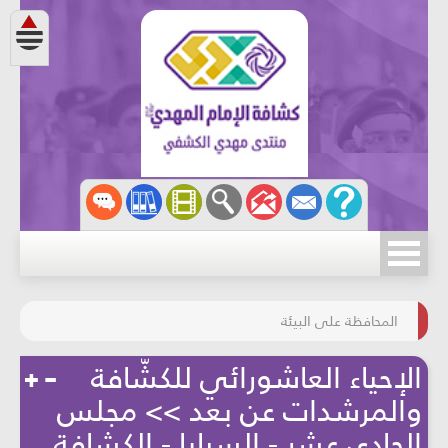
مسابقة الركب الحسينيّ
المحافظة على البيئة
الإحياء العاشورائي للكشّافة
والمرشدات عن بعد >> مجلس
الحادي عشر - السبايا - الكشافة