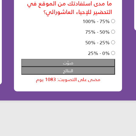
عدد زوار الموقع: 46768572 آخر تحديث:
2025-08-12
الساعة: 12:05 بتوقيت بيروت