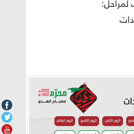
 لمراحل:
دات