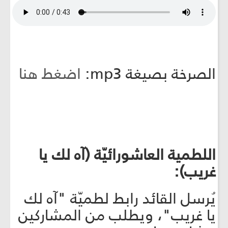
الصرخة بصيغة mp3:
اضغط هنا
اللطمية العاشورائيّة (آه لك يا
غريب):
يُرسل القائد رابط لطميّة "آه لك
يا غريب"، ويطلب من المشاركين