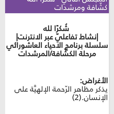
كشّافة ومرشدات
شُكرًا لله
|نشاط تفاعليّ عبر الانترنت|
سلسلة برنامج الاحياء العاشورائي
مرحلة الكشّافة/المرشدات
الأغراض:
يذكر مظاهر الرّحمة الإلهيَّة على
الإنسان.(2)