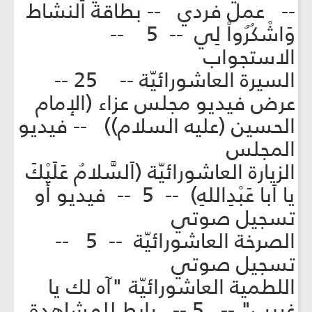
-- عمل فردي -- بطاقة النشاط
وَاشْكُرُواْ لِي -- 5 --
الاستجواب
السيرة العاشورائيّة -- 25 --
عرض فيديو مجلس عزاء (الإمام
الحسين (عليه السلام)) -- فيديو
المجلس
الزيارة العاشورائيّة (اَلسَّلامُ عَلَيْكَ
يا اَبا عَبْدِاللهِ) -- 5 -- فيديو أو
تسجيل صوتي
الصرخة العاشورائيّة -- 5 --
تسجيل صوتي
اللطمية العاشورائيّة "آه لك يا
غريب" -- 5 -- رابط للمشاهدة