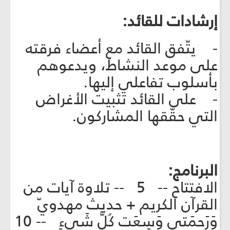
إرشادات للقائد:
- يتّفق القائد مع أعضاء فرقته
على موعد النشاط، ويدعوهم
بأسلوب تفاعلي إليها.
- على القائد تثبيت الأغراض
التي حقّقها المشاركون.
البرنامج:
الافتتاح -- 5 -- تلاوة آيات من
القرآن الكريم + حديث مهدويّ
وَرَحمَتي وَسِعَت كُلَّ شَيءٍ -- 10