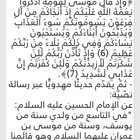
﴿وَإِذْ قَالَ مُوسَى لِقَوْمِهِ اذْكُرُوا
نِعْمَةَ اللَّهِ عَلَيْكُمْ إِذْ أَنْجَاكُمْ مِنْ آَلِ
فِرْعَوْنَ يَسُومُونَكُمْ سُوءَ الْعَذَابِ
وَيُذَبِّحُونَ أَبْنَاءَكُمْ وَيَسْتَحْيُونَ
نِسَاءَكُمْ وَفِي ذَلِكُمْ بَلَاءٌ مِنْ رَبِّكُمْ
عَظِيمٌ (6) وَإِذْ تَأَذَّنَ رَبُّكُمْ لَئِنْ
شَكَرْتُمْ لَأَزِيدَنَّكُمْ وَلَئِنْ كَفَرْتُمْ إِنَّ
عَذَابِي لَشَدِيدٌ (7)﴾.
- ثمّ يقدّم حديثًا مهدويًّا عبر رسالة
نصّيّة:
عن الإمام الحسين عليه السلام:
"في التاسع من ولدي سنة من
يوسف، وسنة من موسى بن
عمران عليهما السلام وهو قائمنا