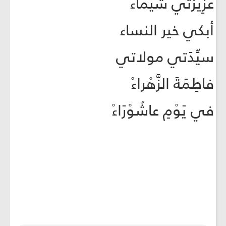
عَزِيْزَتي شَيماءْ
أبكي خير النساء
سيِّدَتي مولاتي
فاطِمَةَ الزَّهْراءْ
في يَوْمِ عاشُوْرَاءْ