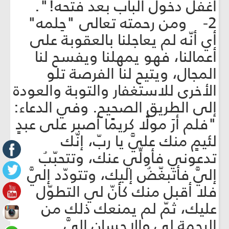
أغفل دخول الباب بعد فتحه!".
2- ومن رحمته تعالى "حِلمه"
أي أنّه لم يعاجلنا بالعقوبة على
أعمالنا، فهو يمهلنا ويفسح لنا
المجال، ويتيح لنا الفرصة تلو
الأخرى للاستغفار والتوبة والعودة
إلى الطريق الصحيح. وفي الدعاء:
"فلم أرَ مولًا كريمًا أصبر على عبدٍ
لئيمٍ منك عليَّ يا ربّ، إنّك
تدعوني فأولِّي عنك، وتتحبّبُ
إليَّ فأتبغّضُ إليك، وتتودّد إليَّ
فلا أقبل منك كأنّ لي التطوّل
عليك، ثمّ لم يمنعك ذلك من
الرحمة لي والإحسان إليَّ