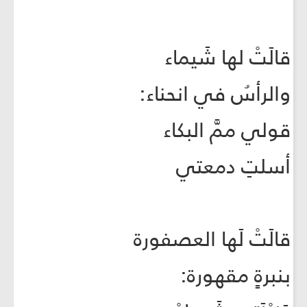
قالَتْ لها شَيماء
والرأسُ في انحناء:
قولي ممَّ البكاء
أسلتِ دمعتي
قالَتْ لَها العصفورة
بنبرةٍ مقهورة: