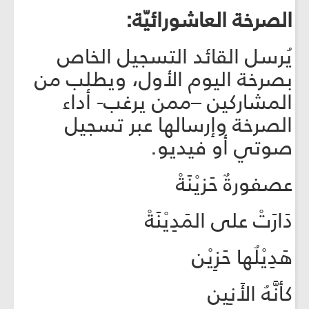
الصرخة العاشورائيّة:
يُرسل القائد التسجيل الخاص
بصرخة اليوم الأول، ويطلب من
المشاركين –ممن يرغب- أداء
الصرخة وإرسالها عبر تسجيل
صوتي أو فيديو.
عصفورةٌ حَزيْنَةْ
دَارَتْ على المَدِيْنَةْ
هَدِيْلُها حَزِيْن
كأنَّهُ الأَنِين