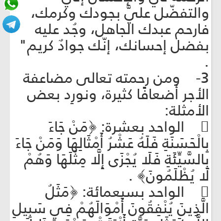
والتفضّل عليَّ بجودك وكرمك،
فارحم عبدك الجاهل، وجُد عليه
بفضل إحسانك، إنّك جوادٌ كريم"
.
3- ومن رحمته تعالى مضاعفة
الأجر أضعافًا كثيرة، ونورِد بعض
الأمثلة:
 الواحد بعشرة: ﴿مَنْ جَاءَ
بِالْحَسَنَةِ فَلَهُ عَشْرُ أَمْثَالِهَا وَمَنْ جَاءَ
بِالسَّيِّئَةِ فَلَا يُجْزَى إِلَّا مِثْلَهَا وَهُمْ
لَا يُظْلَمُونَ﴾ .
 الواحد بسبعمائة: ﴿مَثَلُ
الَّذِينَ يُنْفِقُونَ أَمْوَالَهُمْ فِي سَبِيلِ