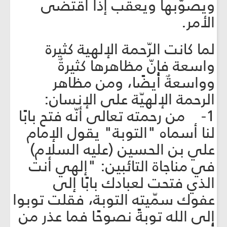
ويصوّبها ويعقّب إذا اقتضى
الأمر.
لما كانت الرّحمة الإلهية كثيرة
واسعة فإنّ مظاهرها كثيرةٌ
وواسعةٌ أيضًا، ومن مظاهر
الرحمة الإلهيّة على الإنسان:
1- من رحمته تعالى أنّه فتح بابًا
لنا أسماه "التوبة" يقول الإمام
علي بن الحسين (عليه السلام)
في مناجاة التائبين: "إلهي أنت
الذي فتحت لعبادك بابًا إلى
عفوك سمّيته التوبة، فقلت توبوا
إلى الله توبةً نصوحًا فما عذر من