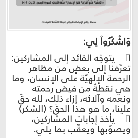
وَاشْكُرُواْ لِي:
 يتوجّه القائد إلى المشاركين:
تعرّفنا إلى بعضٍ من مظاهر
الرحمة الإلهيّة على الإنسان، وما
هي نقطةٌ من فيض رحمته
ونعمه وآلائه، إزاء ذلك، لله حقٌ
علينا، ما هو هذا الحقّ؟ (الشكر)
 يأخذ إجابات المشاركين،
ويصوّبها ويعقّب بما يلي.