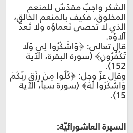
الشكر واجبٌ مقدّسٌ للمنعم
المخلوق، فكيف بالمنعم الخالق،
الذي لا تحصى نَعماؤه ولا تُعدّ
آلاؤه.
قال تعالى: ﴿وَاشْكُرُوا لِي وَلَا
تَكْفُرُونِ﴾ (سورة البقرة، الآية
152).
وقال عزّ وجل: ﴿كُلُوا مِنْ رِزْقِ رَبِّكُمْ
وَاشْكُرُوا لَهُ﴾ (سورة سبأ، الآية
15).
السيرة العاشورائيّة: