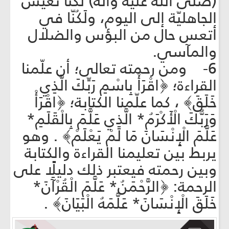
(صلّى الله عليه وآله) لكنّا نعيش
الجاهليّة إلى اليوم، ولَكُنّا في
أتعس حال من البؤس والضلال
والمآسي.
6- ومن رحمته تعالى؛ أن علّمنا
القراءة؛ ﴿اقْرَأْ بِاسْمِ رَبِّكَ الَّذِي
خَلَقَ﴾ ، كما علّمنا الكتابة؛ ﴿اقْرَأْ
وَرَبُّكَ الْأَكْرَمُ* الَّذِي عَلَّمَ بِالْقَلَمِ*
عَلَّمَ الْإِنْسَانَ مَا لَمْ يَعْلَمْ﴾ . وهو
يربط بين تعليمنا القراءة والكتابة
وبين رحمته فيعتبر ذلك دليلًا على
الرحمة: ﴿الرَّحْمَنُ* عَلَّمَ الْقُرْآَنَ*
خَلَقَ الْإِنْسَانَ* عَلَّمَهُ الْبَيَانَ﴾ .