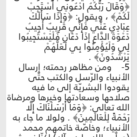
﴿وَقَالَ رَبُّكُمُ ادْعُونِي أَسْتَجِبْ
لَكُمْ﴾ ، ويقول: ﴿وَإِذَا سَأَلَكَ
عِبَادِي عَنِّي فَإِنِّي قَرِيبٌ أُجِيبُ
دَعْوَةَ الدَّاعِ إِذَا دَعَانِ فَلْيَسْتَجِيبُوا
لِي وَلْيُؤْمِنُوا بِي لَعَلَّهُمْ
يَرْشُدُونَ﴾ .
5- ومن مظاهر رحمته؛ إرسال
الأنبياء والرّسل والكتب حتّى
يقودوا البشريّة إلى ما فيه
صلاحها وسعادتها وخيرها ومرضاة
الله تعالى: ﴿وَمَا أَرْسَلْنَاكَ إِلَّا
رَحْمَةً لِلْعَالَمِينَ﴾ . ولولا ما جاء به
الأنبياء؛ وخاصّة خاتمهم محمد