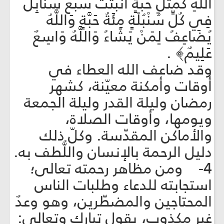
اللَّهِ كَمَثَلِ حَبَّةٍ أَنْبَتَتْ سَبْعَ سَنَابِلَ
فِي كُلِّ سُنْبُلَةٍ مِئَةُ حَبَّةٍ وَاللَّهُ
يُضَاعِفُ لِمَنْ يَشَاءُ وَاللَّهُ وَاسِعٌ
عَلِيمٌ﴾ .
وقد ضاعف الله العطاء في
أوقات وأمكنة معيّنة، كشهر
رمضان وليلة القدر وليلة الجمعة
ويومها، وأوقات الصلاة،
والأماكن المقدّسة. وكلّ ذلك
دليل الرحمة بالإنسان واللُّطف به.
4- ومن مظاهر رحمته تعالى؛
استجابته للدعاء وطلبات الناس
المحتاجين والمضطّرين، وهو وعدٌ
غير مكذوب، يقول تبارك وتعالى: