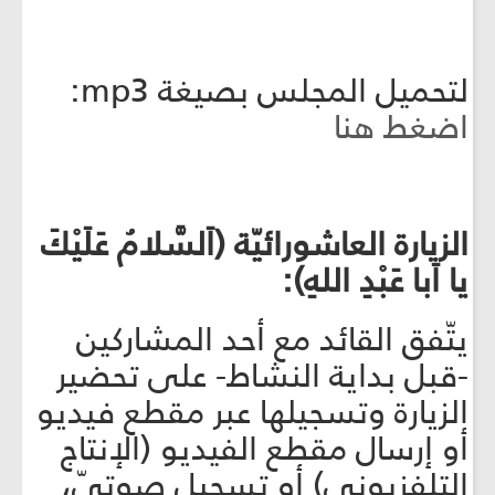
لتحميل المجلس بصيغة mp3:
اضغط هنا
الزيارة العاشورائيّة (اَلسَّلامُ عَلَيْكَ
يا اَبا عَبْدِ اللهِ):
يتّفق القائد مع أحد المشاركين
-قبل بداية النشاط- على تحضير
الزيارة وتسجيلها عبر مقطع فيديو
أو إرسال مقطع الفيديو (الإنتاج
التلفزيوني) أو تسجيلٍ صوتيّ،