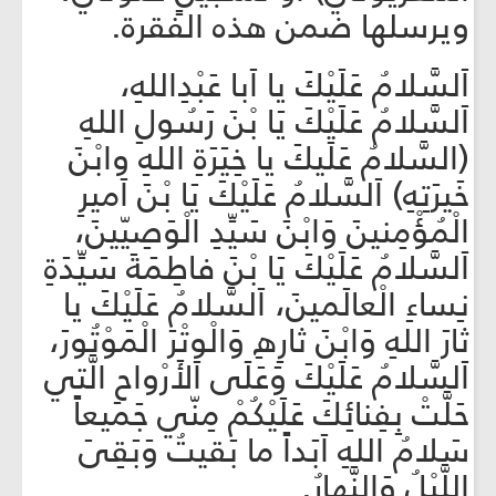
ويرسلها ضمن هذه الفقرة.
اَلسَّلامُ عَلَيْكَ يا اَبا عَبْدِاللهِ،
اَلسَّلامُ عَلَيْكَ يَا بْنَ رَسُولِ اللهِ
(السَّلامُ عَلَيكَ يا خِيَرَةِ اللهِ وابْنَ
خَيرَتِهِ) اَلسَّلامُ عَلَيْكَ يَا بْنَ اَميرِ
الْمُؤْمِنينَ وَابْنَ سَيِّدِ الْوَصِيّينَ،
اَلسَّلامُ عَلَيْكَ يَا بْنَ فاطِمَةَ سَيِّدَةِ
نِساءِ الْعالَمينَ، اَلسَّلامُ عَلَيْكَ يا
ثارَ اللهِ وَابْنَ ثارِهِ وَالْوِتْرَ الْمَوْتُورَ،
اَلسَّلامُ عَلَيْكَ وَعَلَى الأَرْواحِ الَّتي
حَلَّتْ بِفِنائِكَ عَلَيْكُمْ مِنّي جَميعاً
سَلامُ اللهِ اَبَداً ما بَقيتُ وَبَقِىَ
اللَّيْلُ وَالنَّهارُ.