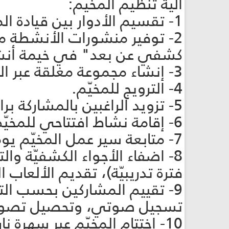
آليّة تنظيم المخيّم:
1- تقسيم الأدوار بين قيادة المخيّم لتقديم الأنشطة.
2- توفير منشورات الأنشطة
كشفي عن بعد" في خيمة أنشط
3- إنشاء مجموعة مغلقة عبر الفايسبوك أو عبر الواتساب لتنفيذ المخيم من خلالها.
4- الترويج للمخيّم.
5- تزويد الراغبين بالمشاركة برابط الانضمام إلى المخيم.
6- إقامة نشاط افتتاحي للمخيّم لتبيان الأنشطة والجدول الزمني ونظام المخيّم.
7- متابعة سير عمل المخيّم يوميًّا، ويمكن البثّ المباشر عبر الفايسبوك لبعض الأنشطة.
8- اضفاء الأجواء الكشفيّة وا
فترة تدريبيّة)، تقديم الألعاب ال
9- تقييم المشاركين بحسب الت
تسجيل صوتي، وتحصيل تصوير ل
10- اختتام المخيّم عبر سهرة