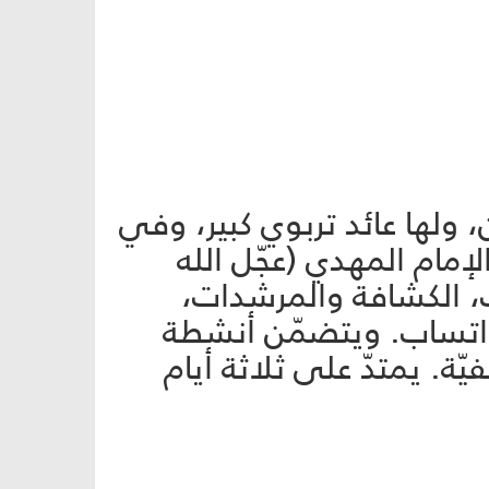
 ولها عائد تربوي كبير، وفي
إمام المهدي (عجّل الله
ت، الكشافة والمرشدات،
لواتساب. ويتضمّن أنشطة
ة. يمتدّ على ثلاثة أيام