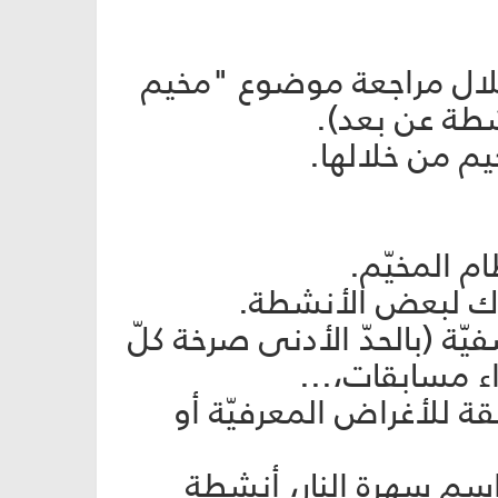
لال مراجعة موضوع "مخيم
طة عن بعد).
يّة (بالحدّ الأدنى صرخة كلّ
راء مسابقات،...
ة للأغراض المعرفيّة أو
مراسم سهرة النار، أنشطة