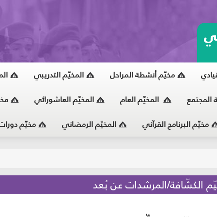
ي
قيادي
مخيّم أنشطة المراحل
المخيّم التدريبي
الم
ة المجتمع
المخيّم العام
المخيّم العاشورائي
مخي
مخيّم البرنامج القرآني
المخيّم الرمضاني
مخيّم دورات
يّ
م الكشّافة/المرشدات عن بُعد