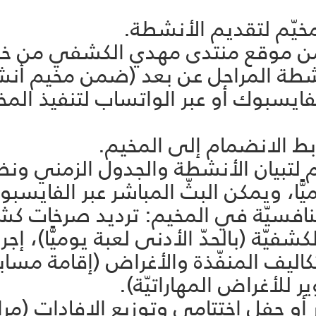
 من موقع منتدى مهدي الكشفي من خ
ة المراحل عن بعد (ضمن مخيم أنش
لتنافسيّة في المخيم: ترديد صرخات كشف
كشفيّة (بالحدّ الأدنى لعبة يوميًّا)، إج
كاليف المنفّذة والأغراض (إقامة مسابق
لأغراض المهاراتيّة).
 نار أو حفل اختتامي وتوزيع الإفادات (