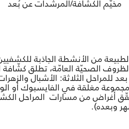
مخيّم الكشّافة/المرشدات عن بُعد
لطبيعة من الأنشطة الجاذبة للكشفيين،
ظروف الصحيّة العامّة، تطلق كشّافة ال
د للمراحل الثلاثة: الأشبال والزهرا
بر مجموعة مغلقة في الفايسبوك أو ا
قّق أغراض من مسارات المراحل الكشفيّ
هر وبعده).