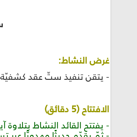
س
غرض النشاط:
- يتقن تنفيذ ستّ عقد كشفيّة. (الكشافة 76
الافتتاح (5 دقائق)
- يفتتح القائد النشاط بتلاوة آي
- ثمّ يقدّم حديثًا مهدويًّا عبر