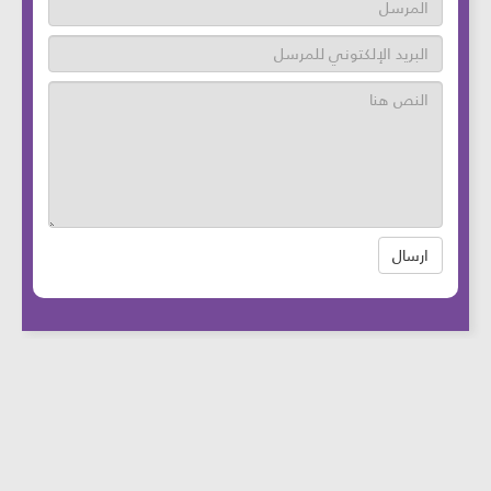
ارسال
عدد زوار الموقع: 46710359 آخر تحديث:
2025-
08-12
الساعة: 12:05 بتوقيت بيروت