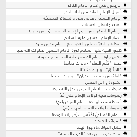
الأربعون في كلام الإمام القائد
أقوال الإمام القائد في ليلة القدر
الإمام الخميني قدس سره والشعائر الحسينيّة
الغِيبة وانتقال الحسنات
الإمام الخامنئي في حرم الإمام الخميني (قدس سره)
أنصار الإمام الحسين عليه السلام
الفطنة والتعرّف على العدو..مع الإمام قدس سره
ظهور الحجة عليه السلام ثورة الإمام الحسين صلوات الله عليه
فضل زيارة الإمام الحسين عليه السلام يوم عرفة
قصة "حُلُم اللقاء" - ونراك حكايتنا
"الحلّاق" - ونراك حكايتنا
"لقاءٌ في مسجد جمكران" - ونراك حكايتنا
أنشودة يا ابن الحسن
صرخات عن الإمام المهدي عجل الله فرجه
رسومات فنية لولادة الإمام علي (ع)
أنشطة فنية لولادة الامام المهدي(عج)
رسومات لولادة الامام المهدي(عج)
الإمام الخمينيّ (قُدّس سرّه) رائد الوحدة
5 فوائد للضحك
سائل الحياة..ماء جوز الهند
نشاط تدريب عن بعد "الحرب الناعمة"