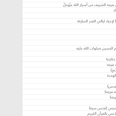
 فرجه الشريف من أسرار الله عزّوجلّ
د
إحياء ليالي القدر المباركة
ام الحسين صلوات الله عليه
كايتنا
 فرجه
عج)
الوحدة
قدس)
ه فرجه)
جه)
خميني (قدس سره)
نس بالقرآن الكريم