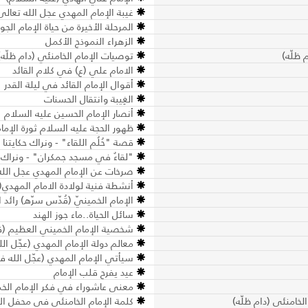
غيبة الإمام المهدي عجل الله تعالى
المرحلة الأخيرة من حياة الإمام الجوا
الزهراء النموذج الأكمل
 ظلّه)
توصيات الإمام الخامنئي (دام ظلّه) ل
الامام علي (ع) في كلام القائد
أقوال الإمام القائد في ليلة القدر
الغِيبة وانتقال الحسنات
أنصار الإمام الحسين عليه السلام
ظهور الحجة عليه السلام ثورة الإم
قصة "حُلُم اللقاء" - ونراك حكايتنا
"لقاءٌ في مسجد جمكران" - ونراك ح
صرخات عن الإمام المهدي عجل الله
أنشطة فنية لولادة الامام المهدي(
الإمام الخمينيّ (قُدّس سرّه) رائد 
سائل الحياة..ماء جوز الهند
شخصية الإمام الخميني العظيم (
معالم دولة الإمام المهدي (عجّل الل
سيأتي الإمام المهدي (عجّل الله فر
عيد يفرح قلب الإمام
معنى عاشوراء في فكر الإمام ال
خامنئي (دام ظلّه)
كلمة الإمام الخامنئي في محفل الأ