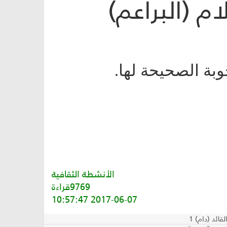
م (البراعم)
بة الصحيحة لها.
الأنشطة الثقافية
9769قراءة
2017-06-07 10:57:47
ائد (دام) 1