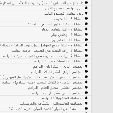
كلمة الإمام الخامنئي "لا تفوّتوا فرصة التعبّد في أسحار
نادي البراعم الأسبوع الأوّل
نادي البراعم الأسبوع الثالث
النشاط 3 - أنا نظيف
النشاط 5 - كيف تكون أسناني سليمة؟
النشاط 7 - اختار طعامي بذكاء
النشاط 9 - وطني لبنان
النشاط 11 - العلم نور
النشاط 2 - اعتبار جميع العوامل حول ركوب الدراجة - مرحلة البراعم
النشاط 5- زراعة الخضار في الصيف - مرحلة البراعم
النشاط 7 - زراعة نباتات الزينة في الصيف ​- مرحلة البراعم
النشاط 9 - النغمات - مرحلة البراعم
المجلس الثاني - شكرُا لله - البراعم
المجلس الرابع - انشر كتابك - البراعم
المجلس السادس - بين أصحاب الحسين وأنصار المهدي (عجّل ا
المجلس الثامن - يا لثارات الحسين (عليه السلام) - البراعم
المجلس العاشر - فضل العلم - البراعم
المجلس الثاني عشر - أوفياء - براعم
المسابقة العاشورائيّة للبراعم
المسابقة العاشورائيّة - للكشّافة والمرشدات
مسابقة "أهل القرآن" لحفظ القرآن الكريم "جزء عمّ"