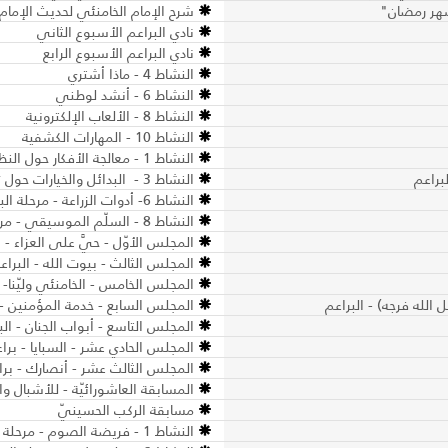
 شهر رمضان"
شرح الإمام الخامنئي لحديث الإمام 
نادي البراعم الأسبوع الثاني
نادي البراعم الأسبوع الرابع
النشاط 4 - ماذا أشتري
النشاط 6 - أنشد لوطني
النشاط 8 - الألعاب الإلكترونية
النشاط 10 - المهارات الكشفية
النشاط 1 - معالجة الأفكار حول النظافة الشخصيّة - مرحلة البراعم
النشاط 3 - البدائل والخيارات حول تجنّب شراء الألعاب المؤذية- مرحلة البراعم
النشاط 6- أدوات الزراعة - مرحلة البراعم
النشاط 8 - السلّم الموسيقي - مرحلة البراعم
المجلس الأوّل - حيَّ على العزاء - ا
المجلس الثالث - بيوت الله - البراع
المجلس الخامس - الخامنئي وليّنا- ا
لله فرجه) - البراعم
المجلس السابع - خدمة المؤمنين - 
المجلس التاسع - أبواب الجنان - الب
المجلس الحادي عشر - السبايا - برا
المجلس الثالث عشر - أنصارك - برا
المسابقة العاشورائيّة - للأشبال وا
مسابقة الركب الحسينيّ
النشاط 1 - فريضة الصوم - مرحلة البراعم