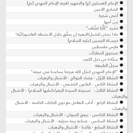
الإمام العسكري (ع) والتمهيد لغيبة الإمام المهدي (عج)
الصادق الأمين
أغنى شجرة
زَينُ أبيها
نشيد "كُلُّنا كشّاف"
ماذا يمكن للشبل/الزهرة ان يحقِّق خلال الأنشطة العاشورائيّة؟
حبيب/ة الحسين (عليه السلام)
فارس فلسطين
صندوق المفاجآت
سجّادة من حبل الليف
سجلّ الطبيعة
"الإمام المهدي (عجّل الله فرجه) يساعدنا في غيبته"
النشاط الأوّل - قضاء الحوائج - الأشبال والزهرات
النشاط الثاني - القانون الكشفي - الأشبال والزهرات
النشاط الثالث - تسبيحة السيدة الزهراء(علیها السلام) - الأشبال
والزهرات
النشاط الرابع - آداب التعامل مع ذوي الحاجات الخاصة - الأشبال
والزهرات
النشاط الخامس - نرفق الحيوان - الأشبال والزهرات
النشاط السادس - صناعة زينة منزلية - الأشبال والزهرات
النشاط السابع - قائدنا - الأشبال والزهرات