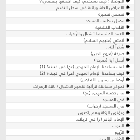
البوصلة: كيف تُستخدم، كيف أصنعها بنفسي؟؟
الأغراض العاشورائية في سجل التقدم
قصص قصيرة
فضل تنظيف المسجد
الألعاب الكشفية
العقد الكشفية-الأشبال والزّهرات
أئمتي (عليهم السلام)
شُكراً لله..
صرخة (فروع الدين)
أجمل آية (صرخة)
كيف يساعدنا الإمام المهدي (عج) في غيبته؟ (1)
كيف يساعدنا الإمام المهدي (عج) في غيبته؟ (2)
أوصاني رسول الله (ص)
نموذج مسابقة قرآنية لقطيع الأشبال / باقة الزهرات
في حضرة المهدي (عج)
في المسجد
في المسجد (زهرات)
ويؤتون الزكاة وهم راكعون
الإمام الباقر (ع) في كربلاء.
البيوت
الرّبيع
الصّادق الأمين