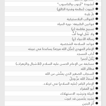
أنشودة "أرنوب والحاسوب"
البيوت (عظمة وقدرة الخالق)
نارٌ باردة
القوالب البلاستيكية
قوانين الطبيعة: دورة المياه
تسبيح فاطمة (ع)
ولا تَقُل لهما أُفٍّ
رسالة الأنبياء (ع)
قواعد السلامة الشخصية
الإمام المهدي (عجَّل الله فرجه) يساعدنا في غيبته
آداب المسجد
رُمَّانٌ أحمر!
مسابقة عن الإمام الحسن عليه السلام (للأشبال والزهرات)
فطائر الله
السنجاب الصغير الذي يفتِّش عن الله
أسماءُ الله عزَّ وجلّ
الإمام الباقر (عليه السلام) في كربلاء.
أبو الفقراء
البيئة وترشيد الاستهلاك
نشيد بحُسين قد كبرت
أُمّ البنين