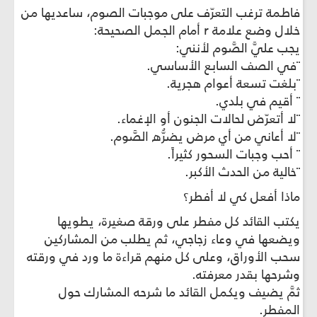
فاطمة ترغب التعرّف على موجبات الصوم، ساعديها من
خلال وضع علامة r أمام الجمل الصحيحة:
يجب عليَّ الصَّوم لأنني:
¨في الصف السابع الأساسي.
¨بلغت تسعة أعوام هجرية.
¨ أقيم في بلدي.
¨لا أتعرّض لحالات الجنون أو الإغماء.
¨لا أعاني من أي مرض يضرُّه الصَّوم.
¨ أحب وجبات السحور كثيراً.
¨خالية من الحدث الأكبر.
ماذا أفعل كي لا أفطر؟
يكتب القائد كل مفطر على ورقة صغيرة، يطويها
ويضعها في وعاء زجاجي، ثم يطلب من المشاركين
سحب الأوراق، وعلى كل منهم قراءة ما ورد في ورقته
وشرحها بقدر معرفته.
ثمَّ يضيف ويكمل القائد ما شرحه المشارك حول
المفطر.