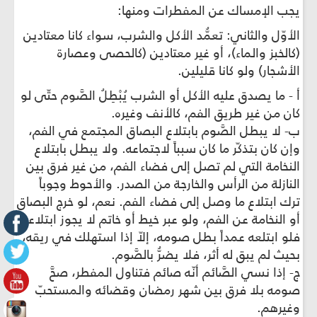
يجب الإمساك عن المفطرات ومنها:
الأوّل والثاني: تعمُّد الأكل والشرب، سواء كانا معتادين
(كالخبز والماء)، أو غير معتادين (كالحصى وعصارة
الأشجار) ولو كانا قليلين.
أ - ما يصدق عليه الأكل أو الشرب يُبْطِلُ الصَّوم حتّى لو
كان من غير طريق الفم، كالأنف وغيره.
ب- لا يبطل الصَّوم بابتلاع البصاق المجتمع في الفم،
وإن كان بتذكّر ما كان سبباً لاجتماعه. ولا يبطل بابتلاع
النخامة التي لم تصل إلى فضاء الفم، من غير فرق بين
النازلة من الرأس والخارجة من الصدر. والأحوط وجوباً
ترك ابتلاع ما وصل إلى فضاء الفم. نعم، لو خرج البصاق
أو النخامة عن الفم، ولو عبر خيط أو خاتم لا يجوز ابتلاعه،
فلو ابتلعه عمداً بطل صومه، إلاّ إذا استهلك في ريقه،
بحيث لم يبق له أثر، فلا يضرُّ بالصَّوم.
ج- إذا نسي الصَّائم أنّه صائم فتناول المفطر، صحّ‏َ
صومه بلا فرق بين شهر رمضان وقضائه والمستحبّ
وغيرهم.