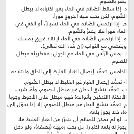
يضرُّ بالصَّوم.
د- إذا سقط الصَّائم في الماء بغير اختياره لا يبطل
الصَّوم، لكن يجب عليه الخروج فوراً.
ه- إذا ارتمس الصَّائم في الماء نسياناً، أو القي في
الماء قهراً فلا يضرُّ بالصَّوم.
و- إذا ارتمس الصَّائم في الماء لإنقاذ غريق يمسك
ويقضي مع الثواب (إن شاء الله تعالى).
ز- رمس الرَّأس في الماء مع الجهل بمفطريتّه مبطل
للصوم.
الخامس: تعمُّد إيصال الغبار الغليظ إلى الحلق وابتلاعه.
أ- تعمُّد إيصال الغبار غير الغليظ لا يبطل الصَّوم.
ب- تعمُّد تنشق الدخان غير مبطل للصوم، وأمّا شرب
الأدخنة (التدخين بأنواعه) فهو مبطل على الأحوط وجوباً.
ج- تعمُّد تنشق البخار غير مبطل للصوم، إلا إذا تحوّل إلى
ماء فلا يجوز بلعه.
د- لو لم يمكن للصائم أن يتحرّز عن الغبار الغليظ فلا
يجوز له بلعه اختيارا. بل يجب رميهه (بصقه)، ولو دخل