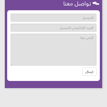
تواصل معنا
ارسال
عدد زوار الموقع: 46746392 آخر تحديث:
2025-