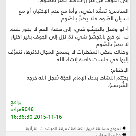
إلى الجوف عن غير إرادة فلا يضرُّ بالصَّوم.
السادس: تعمُّد القيء، وأما مع عدم الإختيار، أو مع
نسيان الصَّوم فلا يضرُّ بالصَّوم.
أ- لو وصل بالتجشّؤ شيء إلى فضاء الفم لا يجوز بلعه.
ب- لو خرج بالتجشُّؤ شيء ثمَّ نزل إلى الجوف بغير اختيار
لا يضرُّ بالصَّوم.
وهناك بعض المفطرات لا يسمح المجال لذكرها، نتعرَّف
إليها في جلسات خاصة إنشاء الله.
الإختتام:
يختتم النشاط بدعاء الإمام الحجَّة (عجل الله فرجه
الشَّريف).
برامج
9046قراءة
2015-11-16 16:36:30
نموذج مسابقة فريق الكشافة / فرقة المرشدات القرآنية
خطف القبعات