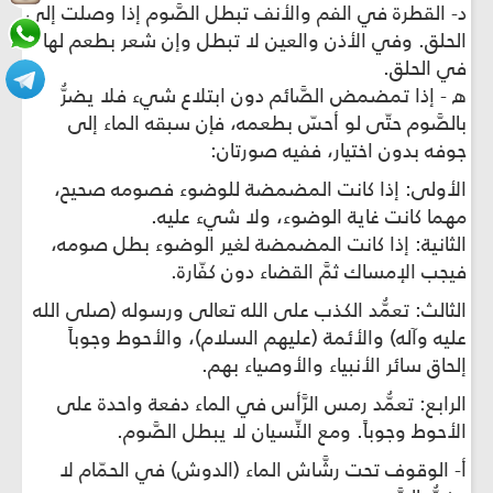
د- القطرة في الفم والأنف تبطل الصَّوم إذا وصلت إلى
الحلق. وفي الأذن والعين لا تبطل وإن شعر بطعم لها
في الحلق.
ه - إذا تمضمض الصَّائم دون ابتلاع شي‏ء فلا يضرُّ
بالصَّوم حتّى لو أحسّ بطعمه، فإن سبقه الماء إلى
جوفه بدون اختيار، ففيه صورتان:
الأولى: إذا كانت المضمضة للوضوء فصومه صحيح،
مهما كانت غاية الوضوء، ولا شي‏ء عليه.
الثانية: إذا كانت المضمضة لغير الوضوء بطل صومه،
فيجب الإمساك ثمَّ القضاء دون كفّارة.
الثالث: تعمُّد الكذب على الله تعالى ورسوله (صلى الله
عليه وآله) والأئمة (عليهم السلام)، والأحوط وجوباً
إلحاق سائر الأنبياء والأوصياء بهم.
الرابع: تعمُّد رمس الرَّأس في الماء دفعة واحدة على
الأحوط وجوباً. ومع النِّسيان لا يبطل الصَّوم.
أ- الوقوف تحت رشَّاش الماء (الدوش) في الحمّام لا