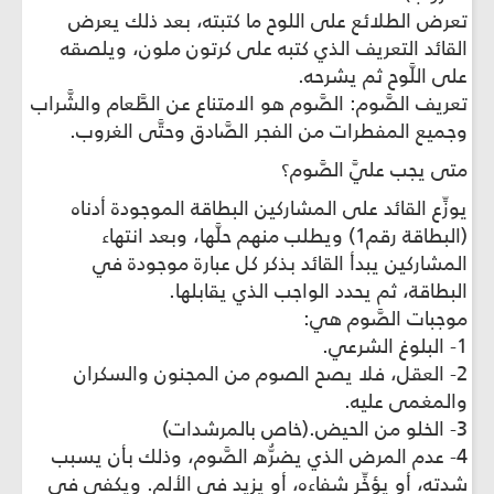
تعرض الطلائع على اللوح ما كتبته، بعد ذلك يعرض
القائد التعريف الذي كتبه على كرتون ملون، ويلصقه
على اللَّوح ثم يشرحه.
تعريف الصَّوم: الصَّوم هو الامتناع عن الطَّعام والشَّراب
وجميع المفطرات من الفجر الصَّادق وحتَّى الغروب.
متى يجب عليَّ الصَّوم؟
يوزِّع القائد على المشاركين البطاقة الموجودة أدناه
(البطاقة رقم1) ويطلب منهم حلَّها، وبعد انتهاء
المشاركين يبدأ القائد بذكر كل عبارة موجودة في
البطاقة، ثم يحدد الواجب الذي يقابلها.
موجبات الصَّوم هي:
1- البلوغ ‏الشرعي.
2- العقل، فلا يصح الصوم من المجنون والسكران
والمغمى عليه.
3- الخلو من الحيض.(خاص بالمرشدات)
4- عدم المرض الذي يضرُّه الصَّوم، وذلك بأن يسبب
شدته، أو يؤخِّر شفاءه، أو يزيد في الألم. ويكفي في