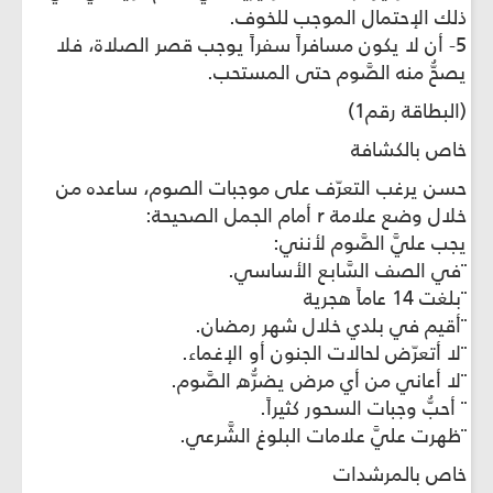
ذلك الإحتمال الموجب للخوف.
5- أن لا يكون مسافراً سفراً يوجب قصر الصلاة، فلا
يصحُّ منه الصَّوم حتى المستحب.
(البطاقة رقم1)
خاص بالكشافة
حسن يرغب التعرّف على موجبات الصوم، ساعده من
خلال وضع علامة r أمام الجمل الصحيحة:
يجب عليَّ الصَّوم لأنني:
¨في الصف السَّابع الأساسي.
¨بلغت 14 عاماً هجرية
¨أقيم في بلدي خلال شهر رمضان.
¨لا أتعرّض لحالات الجنون أو الإغماء.
¨لا أعاني من أي مرض يضرُّه الصَّوم.
¨ أحبُّ وجبات السحور كثيراً.
¨ظهرت عليَّ علامات البلوغ الشَّرعي.
خاص بالمرشدات